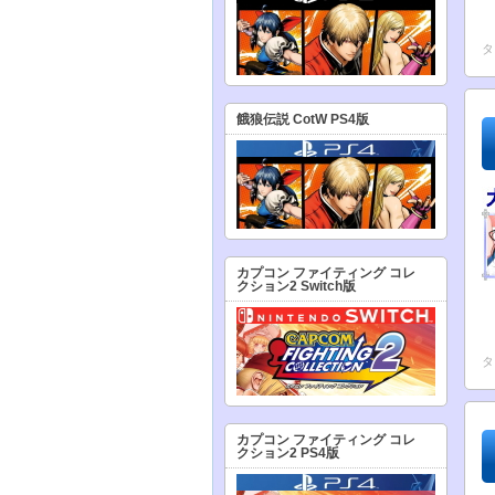
タ
餓狼伝説 CotW PS4版
カプコン ファイティング コレ
クション2 Switch版
タ
カプコン ファイティング コレ
クション2 PS4版