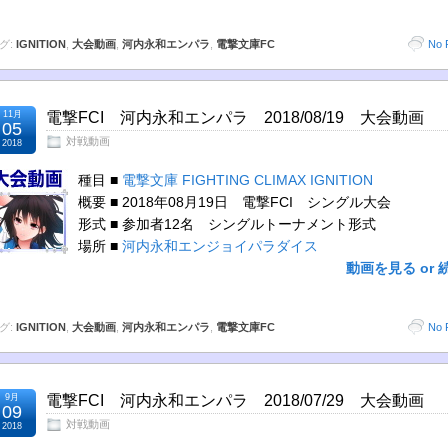
グ:
IGNITION
,
大会動画
,
河内永和エンパラ
,
電撃文庫FC
No 
11月
電撃FCI 河内永和エンパラ 2018/08/19 大会動画
05
対戦動画
2018
種目 ■
電撃文庫 FIGHTING CLIMAX IGNITION
概要 ■ 2018年08月19日 電撃FCI シングル大会
形式 ■ 参加者12名 シングルトーナメント形式
場所 ■
河内永和エンジョイパラダイス
動画を見る or 
グ:
IGNITION
,
大会動画
,
河内永和エンパラ
,
電撃文庫FC
No 
9月
電撃FCI 河内永和エンパラ 2018/07/29 大会動画
09
対戦動画
2018