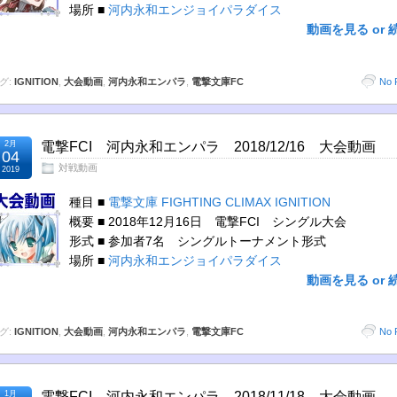
場所 ■
河内永和エンジョイパラダイス
動画を見る or 
グ:
IGNITION
,
大会動画
,
河内永和エンパラ
,
電撃文庫FC
No 
2月
電撃FCI 河内永和エンパラ 2018/12/16 大会動画
04
対戦動画
2019
種目 ■
電撃文庫 FIGHTING CLIMAX IGNITION
概要 ■ 2018年12月16日 電撃FCI シングル大会
形式 ■ 参加者7名 シングルトーナメント形式
場所 ■
河内永和エンジョイパラダイス
動画を見る or 
グ:
IGNITION
,
大会動画
,
河内永和エンパラ
,
電撃文庫FC
No 
1月
電撃FCI 河内永和エンパラ 2018/11/18 大会動画