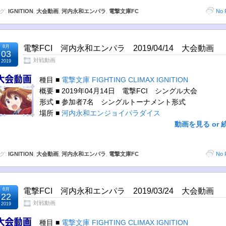
グ:
IGNITION
,
大会動画
,
河内永和エンパラ
,
電撃文庫FC
No 
8月
電撃FCI 河内永和エンパラ 2019/04/14 大会動画
03
対戦動画
2019
種目 ■
電撃文庫 FIGHTING CLIMAX IGNITION
概要 ■ 2019年04月14日 電撃FCI シングル大会
形式 ■ 参加者7名 シングルトーナメント形式
場所 ■
河内永和エンジョイパラダイス
動画を見る or 
グ:
IGNITION
,
大会動画
,
河内永和エンパラ
,
電撃文庫FC
No 
6月
電撃FCI 河内永和エンパラ 2019/03/24 大会動画
22
対戦動画
2019
種目 ■
電撃文庫 FIGHTING CLIMAX IGNITION