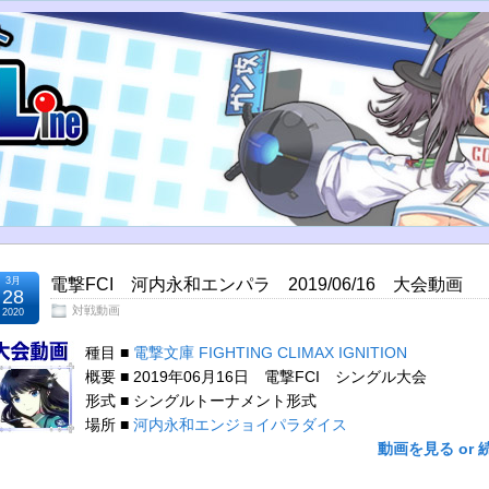
3月
電撃FCI 河内永和エンパラ 2019/06/16 大会動画
28
対戦動画
2020
種目 ■
電撃文庫 FIGHTING CLIMAX IGNITION
概要 ■ 2019年06月16日 電撃FCI シングル大会
形式 ■ シングルトーナメント形式
場所 ■
河内永和エンジョイパラダイス
動画を見る or 