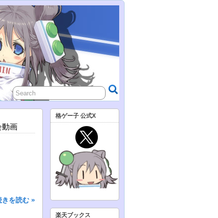
格ゲー子 公式X
会動画
続きを読む »
楽天ブックス