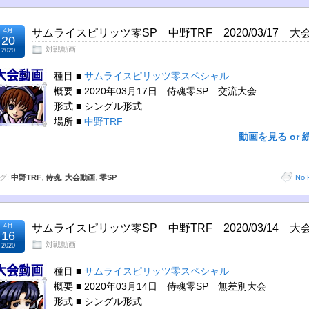
4月
サムライスピリッツ零SP 中野TRF 2020/03/17 大
20
対戦動画
2020
種目 ■
サムライスピリッツ零スペシャル
概要 ■ 2020年03月17日 侍魂零SP 交流大会
形式 ■ シングル形式
場所 ■
中野TRF
動画を見る or 
グ:
中野TRF
,
侍魂
,
大会動画
,
零SP
No 
4月
サムライスピリッツ零SP 中野TRF 2020/03/14 大
16
対戦動画
2020
種目 ■
サムライスピリッツ零スペシャル
概要 ■ 2020年03月14日 侍魂零SP 無差別大会
形式 ■ シングル形式