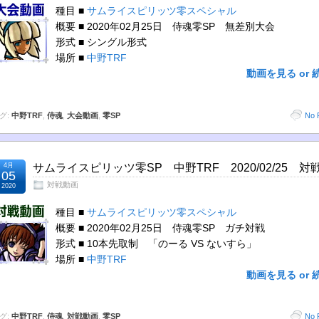
種目 ■
サムライスピリッツ零スペシャル
概要 ■ 2020年02月25日 侍魂零SP 無差別大会
形式 ■ シングル形式
場所 ■
中野TRF
動画を見る or 
グ:
中野TRF
,
侍魂
,
大会動画
,
零SP
No 
4月
サムライスピリッツ零SP 中野TRF 2020/02/25 対
05
対戦動画
2020
種目 ■
サムライスピリッツ零スペシャル
概要 ■ 2020年02月25日 侍魂零SP ガチ対戦
形式 ■ 10本先取制 「のーる VS ないすら」
場所 ■
中野TRF
動画を見る or 
グ:
中野TRF
,
侍魂
,
対戦動画
,
零SP
No 