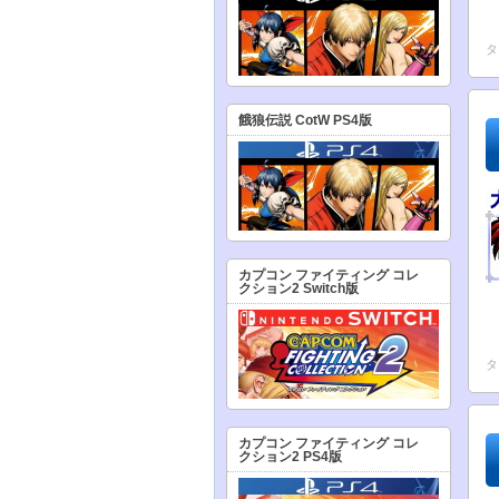
タ
餓狼伝説 CotW PS4版
カプコン ファイティング コレ
クション2 Switch版
タ
カプコン ファイティング コレ
クション2 PS4版