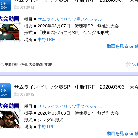
09
対戦動画
2020
種目 ■
サムライスピリッツ零スペシャル
概要 ■ 2020年03月07日 侍魂零SP 無差別大会
形式 ■ 「映画館へ行こうSP」 シングル形式
場所 ■
中野TRF
動画を見る or 
グ:
中野TRF
,
侍魂
,
大会動画
,
零SP
No 
4月
サムライスピリッツ零SP 中野TRF 2020/03/03 大
08
対戦動画
2020
種目 ■
サムライスピリッツ零スペシャル
概要 ■ 2020年03月03日 侍魂零SP 無差別大会
形式 ■ シングル形式
場所 ■
中野TRF
動画を見る or 