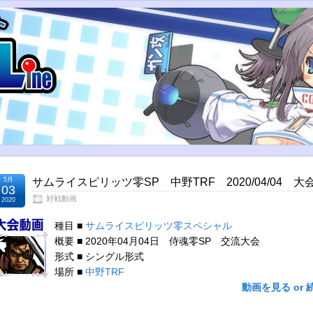
5月
サムライスピリッツ零SP 中野TRF 2020/04/04 大
03
対戦動画
2020
種目 ■
サムライスピリッツ零スペシャル
概要 ■ 2020年04月04日 侍魂零SP 交流大会
形式 ■ シングル形式
場所 ■
中野TRF
動画を見る or 