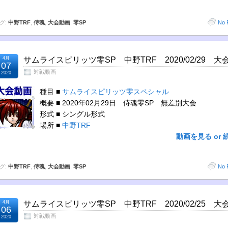
グ:
中野TRF
,
侍魂
,
大会動画
,
零SP
No 
4月
サムライスピリッツ零SP 中野TRF 2020/02/29 大
07
対戦動画
2020
種目 ■
サムライスピリッツ零スペシャル
概要 ■ 2020年02月29日 侍魂零SP 無差別大会
形式 ■ シングル形式
場所 ■
中野TRF
動画を見る or 
グ:
中野TRF
,
侍魂
,
大会動画
,
零SP
No 
4月
サムライスピリッツ零SP 中野TRF 2020/02/25 大
06
対戦動画
2020