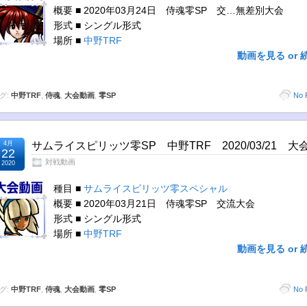
概要 ■ 2020年03月24日 侍魂零SP 交…無差別大会
形式 ■ シングル形式
場所 ■
中野TRF
動画を見る or 
グ:
中野TRF
,
侍魂
,
大会動画
,
零SP
No 
4月
サムライスピリッツ零SP 中野TRF 2020/03/21 大
22
対戦動画
2020
種目 ■
サムライスピリッツ零スペシャル
概要 ■ 2020年03月21日 侍魂零SP 交流大会
形式 ■ シングル形式
場所 ■
中野TRF
動画を見る or 
グ:
中野TRF
,
侍魂
,
大会動画
,
零SP
No 