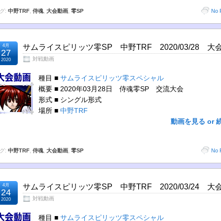
グ:
中野TRF
,
侍魂
,
大会動画
,
零SP
No 
4月
サムライスピリッツ零SP 中野TRF 2020/03/28 大
27
対戦動画
2020
種目 ■
サムライスピリッツ零スペシャル
概要 ■ 2020年03月28日 侍魂零SP 交流大会
形式 ■ シングル形式
場所 ■
中野TRF
動画を見る or 
グ:
中野TRF
,
侍魂
,
大会動画
,
零SP
No 
4月
サムライスピリッツ零SP 中野TRF 2020/03/24 大
24
対戦動画
2020
種目 ■
サムライスピリッツ零スペシャル