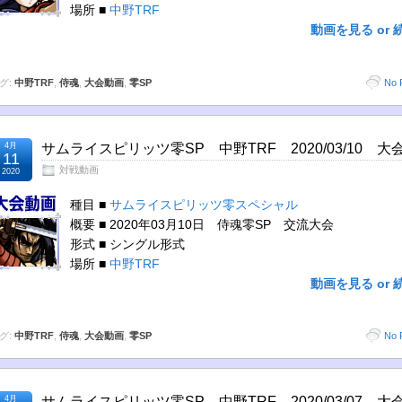
場所 ■
中野TRF
動画を見る or 
グ:
中野TRF
,
侍魂
,
大会動画
,
零SP
No 
4月
サムライスピリッツ零SP 中野TRF 2020/03/10 大
11
対戦動画
2020
種目 ■
サムライスピリッツ零スペシャル
概要 ■ 2020年03月10日 侍魂零SP 交流大会
形式 ■ シングル形式
場所 ■
中野TRF
動画を見る or 
グ:
中野TRF
,
侍魂
,
大会動画
,
零SP
No 
4月
サムライスピリッツ零SP 中野TRF 2020/03/07 大