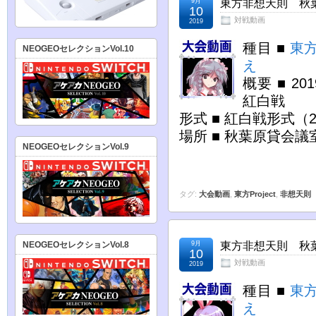
9月
東方非想天則 秋葉原
10
対戦動画
2019
種目 ■
東
NEOGEOセレクションVol.10
え
概要 ■ 2
紅白戦
形式 ■ 紅白戦形式（
場所 ■ 秋葉原貸会議
NEOGEOセレクションVol.9
タグ:
大会動画
,
東方Project
,
非想天則
NEOGEOセレクションVol.8
9月
東方非想天則 秋葉原
10
対戦動画
2019
種目 ■
東
え