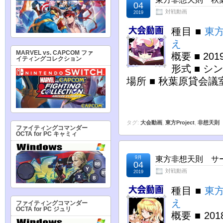
04
対戦動画
2019
種目 ■
東
え
MARVEL vs. CAPCOM ファ
概要 ■ 2
イティングコレクション
形式 ■ シ
場所 ■ 秋葉原貸会議
タグ:
大会動画
,
東方Project
,
非想天則
ファイティングコマンダー
OCTA for PC キャミィ
9月
東方非想天則 サーパ
04
対戦動画
2019
種目 ■
東
え
ファイティングコマンダー
OCTA for PC ジュリ
概要 ■ 2