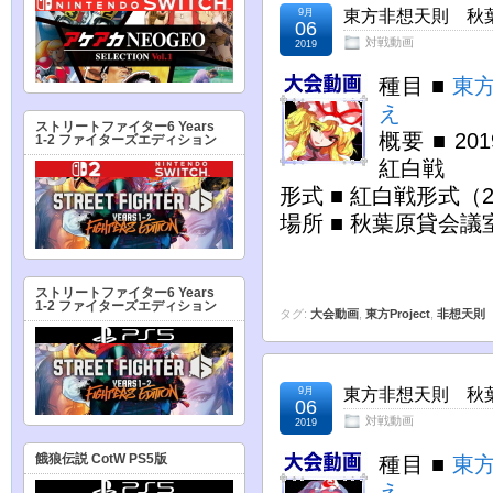
9月
東方非想天則 秋葉原
06
対戦動画
2019
種目 ■
東
え
ストリートファイター6 Years
概要 ■ 2
1-2 ファイターズエディション
紅白戦
形式 ■ 紅白戦形式（
場所 ■ 秋葉原貸会議
ストリートファイター6 Years
1-2 ファイターズエディション
タグ:
大会動画
,
東方Project
,
非想天則
9月
東方非想天則 秋葉原
06
対戦動画
2019
餓狼伝説 CotW PS5版
種目 ■
東
え