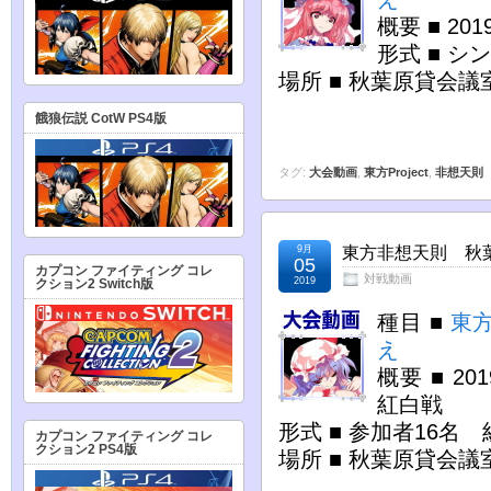
概要 ■ 2
形式 ■ シ
場所 ■ 秋葉原貸会議
餓狼伝説 CotW PS4版
タグ:
大会動画
,
東方Project
,
非想天則
9月
東方非想天則 秋葉原
05
カプコン ファイティング コレ
対戦動画
2019
クション2 Switch版
種目 ■
東
え
概要 ■ 2
紅白戦
形式 ■ 参加者16名
カプコン ファイティング コレ
クション2 PS4版
場所 ■ 秋葉原貸会議