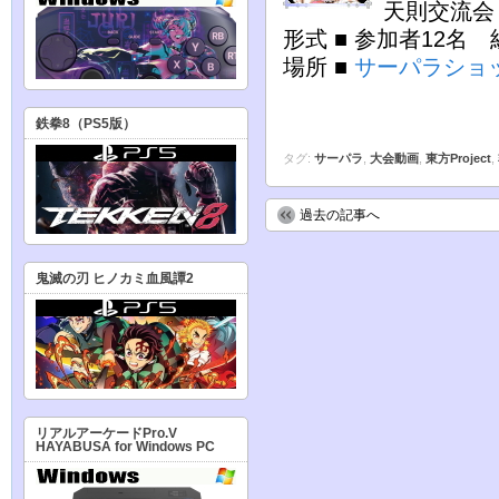
天則交流会
形式 ■ 参加者12名
場所 ■
サーパラショ
鉄拳8（PS5版）
タグ:
サーパラ
,
大会動画
,
東方Project
,
過去の記事へ
鬼滅の刃 ヒノカミ血風譚2
リアルアーケードPro.V
HAYABUSA for Windows PC