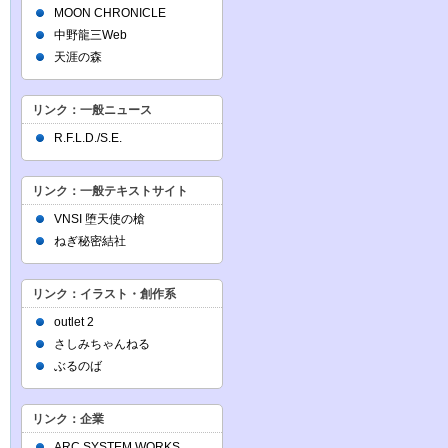
MOON CHRONICLE
中野龍三Web
天涯の森
リンク：一般ニュース
R.F.L.D./S.E.
リンク：一般テキストサイト
VNSI 堕天使の槍
ねぎ秘密結社
リンク：イラスト・創作系
outlet 2
さしみちゃんねる
ぶるのば
リンク：企業
ARC SYSTEM WORKS