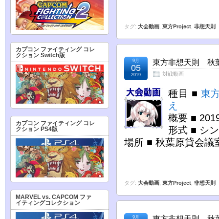
タグ:
大会動画
,
東方Project
,
非想天則
カプコン ファイティング コレ
クション Switch版
9月
東方非想天則 秋葉原
05
対戦動画
2019
種目 ■
東
え
概要 ■ 2
カプコン ファイティング コレ
形式 ■ シ
クション PS4版
場所 ■ 秋葉原貸会議
タグ:
大会動画
,
東方Project
,
非想天則
MARVEL vs. CAPCOM ファ
イティングコレクション
9月
東方非想天則 秋葉原