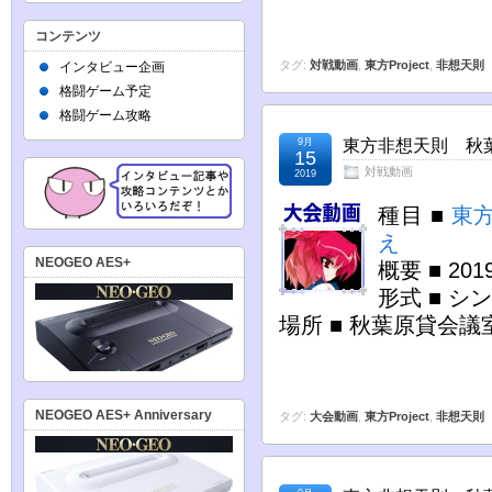
コンテンツ
タグ:
対戦動画
,
東方Project
,
非想天則
インタビュー企画
格闘ゲーム予定
格闘ゲーム攻略
9月
東方非想天則 秋葉原
15
対戦動画
2019
種目 ■
東
え
NEOGEO AES+
概要 ■ 2
形式 ■ シ
場所 ■ 秋葉原貸会議
NEOGEO AES+ Anniversary
タグ:
大会動画
,
東方Project
,
非想天則