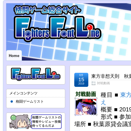
Home
9月
東方非想天則 秋葉原
15
対戦動画
2019
メインコンテンツ
種目 ■
東
え
格闘ゲームリスト
概要 ■ 2
形式 ■ 
場所 ■ 秋葉原貸会議