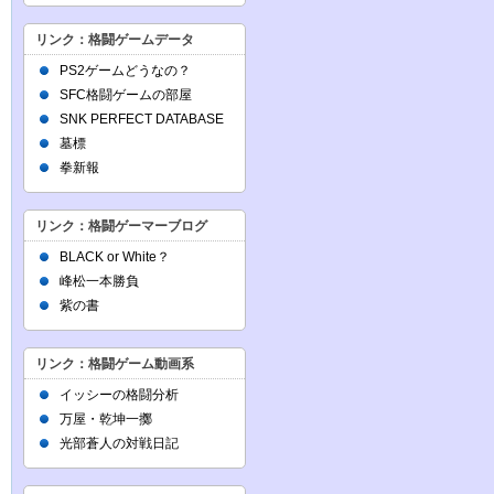
リンク：格闘ゲームデータ
PS2ゲームどうなの？
SFC格闘ゲームの部屋
SNK PERFECT DATABASE
墓標
拳新報
リンク：格闘ゲーマーブログ
BLACK or White？
峰松一本勝負
紫の書
リンク：格闘ゲーム動画系
イッシーの格闘分析
万屋・乾坤一擲
光部蒼人の対戦日記