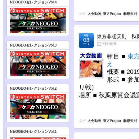
NEOGEOセレクションVol.4
タグ:
大会動画
,
東方Project
,
非想天則
9月
東方非想天則 秋葉原
08
対戦動画
2019
NEOGEOセレクションVol.3
種目 ■
東
え
概要 ■ 2
形式 ■ 参
り戦）
NEOGEOセレクションVol.2
場所 ■ 秋葉原貸会議
タグ:
大会動画
,
東方Project
,
非想天則
NEOGEOセレクションVol.1