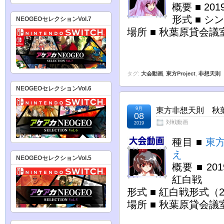
概要 ■ 2
形式 ■ シ
NEOGEOセレクションVol.7
場所 ■ 秋葉原貸会議
タグ:
大会動画
,
東方Project
,
非想天則
NEOGEOセレクションVol.6
9月
東方非想天則 秋葉原
08
対戦動画
2019
種目 ■
東
え
NEOGEOセレクションVol.5
概要 ■ 2
紅白戦
形式 ■ 紅白戦形式（
場所 ■ 秋葉原貸会議