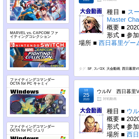
種目 ■
スー
Master Cha
概要 ■ 2
MARVEL vs. CAPCOM ファ
形式 ■ 参
イティングコレクション
場所 ■
西日暮里ゲー
タグ:
SF
,
スパ2X
,
大会動画
,
西日暮里V
ファイティングコマンダー
OCTA for PC キャミィ
3月
ウルIV 西日暮里VE
25
対戦動画
2020
種目 ■
ウル
概要 ■ 20
形式 ■ 参
ファイティングコマンダー
OCTA for PC ジュリ
場所 ■
西日