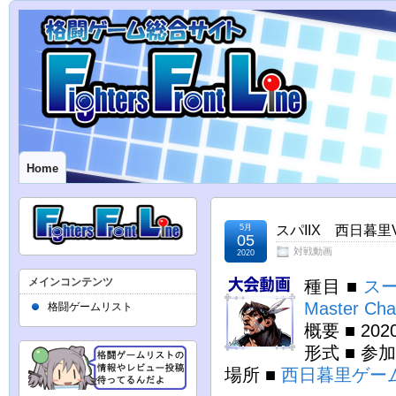
Home
5月
スパIIX 西日暮里V
05
対戦動画
2020
メインコンテンツ
種目 ■
スー
Master Cha
格闘ゲームリスト
概要 ■ 2
形式 ■ 参
場所 ■
西日暮里ゲー