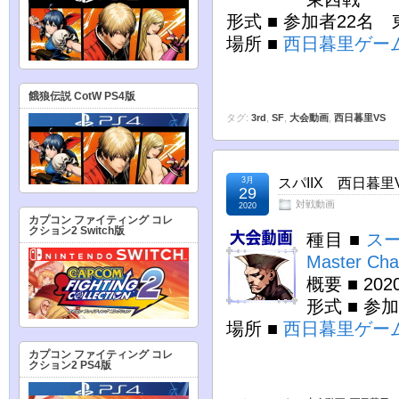
形式 ■ 参加者22名
場所 ■
西日暮里ゲー
餓狼伝説 CotW PS4版
タグ:
3rd
,
SF
,
大会動画
,
西日暮里VS
3月
スパIIX 西日暮里V
29
対戦動画
2020
カプコン ファイティング コレ
クション2 Switch版
種目 ■
スー
Master Cha
概要 ■ 2
形式 ■ 参
場所 ■
西日暮里ゲー
カプコン ファイティング コレ
クション2 PS4版