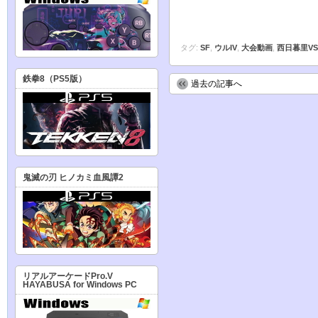
タグ:
SF
,
ウルIV
,
大会動画
,
西日暮里VS
鉄拳8（PS5版）
過去の記事へ
鬼滅の刃 ヒノカミ血風譚2
リアルアーケードPro.V
HAYABUSA for Windows PC