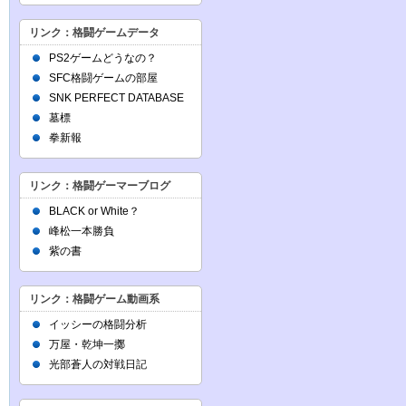
リンク：格闘ゲームデータ
PS2ゲームどうなの？
SFC格闘ゲームの部屋
SNK PERFECT DATABASE
墓標
拳新報
リンク：格闘ゲーマーブログ
BLACK or White？
峰松一本勝負
紫の書
リンク：格闘ゲーム動画系
イッシーの格闘分析
万屋・乾坤一擲
光部蒼人の対戦日記