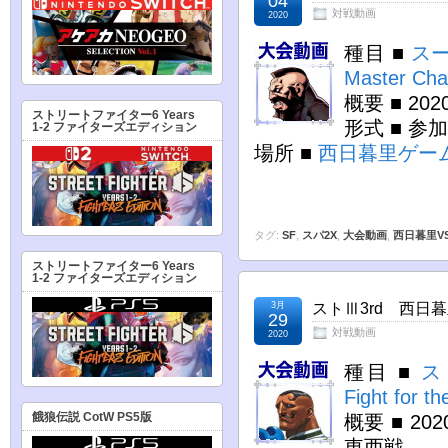
04
対戦動画
2020
種目 ■
スー
Master Cha
概要 ■ 2
ストリートファイター6 Years
形式 ■ 参
1-2 ファイターズエディション
場所 ■
西日暮里ゲー
タグ:
SF
,
スパ2X
,
大会動画
,
西日暮里V
ストリートファイター6 Years
1-2 ファイターズエディション
3月
ストⅢ3rd 西日暮里
29
対戦動画
2020
種目 ■
ス
Fight for th
餓狼伝説 CotW PS5版
概要 ■ 2
東西戦