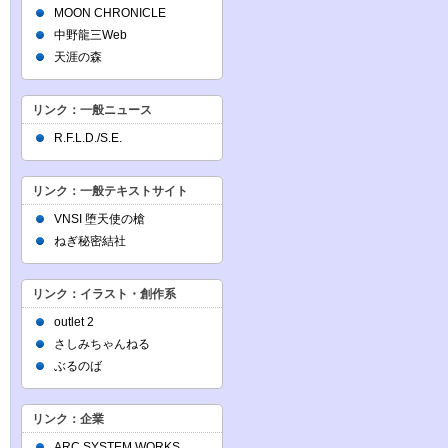
MOON CHRONICLE
中野龍三Web
天涯の森
リンク：一般ニュース
R.F.L.D./S.E.
リンク：一般テキストサイト
VNSI 堕天使の槍
ねぎ秘密結社
リンク：イラスト・創作系
outlet 2
さしみちゃんねる
ぶるのば
リンク：企業
ARC SYSTEM WORKS