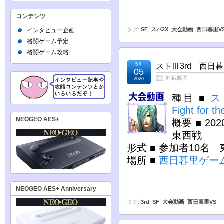
コンテンツ
タグ:
SF
,
スパ2X
,
大会動画
,
西日暮里V
インタビュー企画
格闘ゲーム予定
格闘ゲーム攻略
5月
ストⅢ3rd 西日暮里
05
対戦動画
2020
種目 ■
ス
Fight for th
NEOGEO AES+
概要 ■ 2
東西戦
形式 ■ 参加者10名
場所 ■
西日暮里ゲー
NEOGEO AES+ Anniversary
タグ:
3rd
,
SF
,
大会動画
,
西日暮里VS