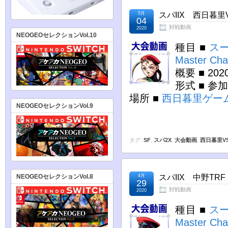
5月
スパIIX 西日暮里V
04
対戦動画
2020
NEOGEOセレクションVol.10
種目 ■
スー
Master Cha
概要 ■ 2
形式 ■ 参
場所 ■
西日暮里ゲー
NEOGEOセレクションVol.9
タグ:
SF
,
スパ2X
,
大会動画
,
西日暮里V
NEOGEOセレクションVol.8
4月
スパIIX 中野TRF
29
対戦動画
2020
種目 ■
スー
Master Cha