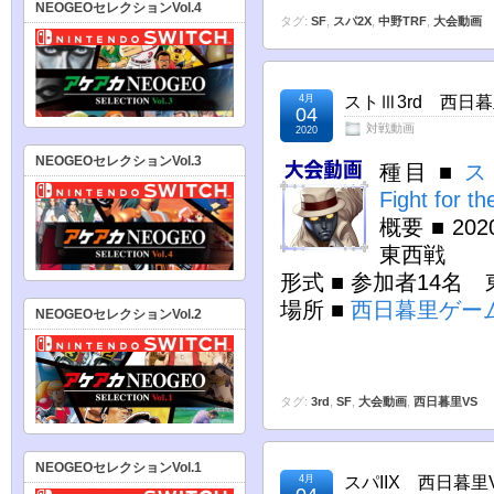
NEOGEOセレクションVol.4
タグ:
SF
,
スパ2X
,
中野TRF
,
大会動画
4月
ストⅢ3rd 西日暮里
04
対戦動画
2020
NEOGEOセレクションVol.3
種目 ■
ス
Fight for th
概要 ■ 2
東西戦
形式 ■ 参加者14名
場所 ■
西日暮里ゲー
NEOGEOセレクションVol.2
タグ:
3rd
,
SF
,
大会動画
,
西日暮里VS
NEOGEOセレクションVol.1
4月
スパIIX 西日暮里V