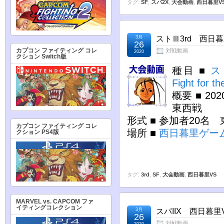
タグ:
SF
,
スパ2X
,
大会動画
,
西日暮里V
3月
ストⅢ3rd 西日暮里
26
カプコン ファイティング コレ
対戦動画
2020
クション Switch版
種目 ■
ス
Fight for th
概要 ■ 2
東西戦
形式 ■ 参加者20名
カプコン ファイティング コレ
場所 ■
西日暮里ゲー
クション PS4版
タグ:
3rd
,
SF
,
大会動画
,
西日暮里VS
MARVEL vs. CAPCOM ファ
イティングコレクション
3月
スパIIX 西日暮里V
26
対戦動画
2020