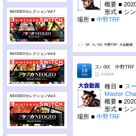
概要 ■ 2
形式 ■ シ
NEOGEOセレクションVol.7
場所 ■
中野TRF
タグ:
SF
,
スパ2X
,
中野TRF
,
大会動画
NEOGEOセレクションVol.6
4月
スパIIX 中野TRF
19
対戦動画
2020
種目 ■
スー
Master Cha
NEOGEOセレクションVol.5
概要 ■ 2
形式 ■ シ
場所 ■
中野TRF