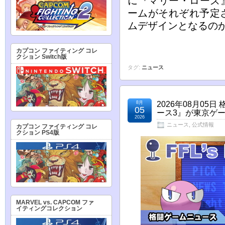
に『マリー・ローズ』
ームがそれぞれ予定
ムデザインとなるの
カプコン ファイティング コレ
クション Switch版
タグ:
ニュース
8月
2026年08月0
05
ース3』が東京ゲー
2026
ニュース
,
公式情報
カプコン ファイティング コレ
クション PS4版
MARVEL vs. CAPCOM ファ
イティングコレクション