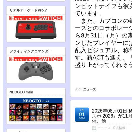
ンビットナイフも彼
リアルアーケードPro.V
ています。
また、カプコンの剣
ーズとのコラボレーシ
ら8月31日（月）
ンしたプレイヤーに
乱入ビジュアル、称
ファイティングコマンダー
す。新ACTも迎え、
盛り上がってくれそ
タグ:
ニュース
NEOGEO mini
8月
2026年08月0
01
スポ 2026』が
2026
催、他
ニュース
,
公式情報