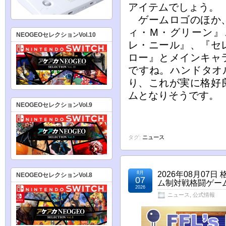
アイテムでしょう。
ゲームロゴのほか、
ィ・M・グリーン』
NEOGEOセレクションVol.10
レ・ニール』、『セ
ロー』とメインキャ
ですね。ハンドタオ
り、これが実に格好
ムとなりそうです。
NEOGEOセレクションVol.9
タグ:
ニュース
8月
2026年08月07
NEOGEOセレクションVol.8
07
ム制対戦格闘ゲー
2026
ニュース
,
公式情報