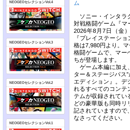
ム
NEOGEOセレクションVol.4
ソニー・インタラク
対戦格闘ゲーム『マーベル
2026年8月7日（
『プレイステーション
NEOGEOセレクションVol.3
格は7,980円より。
格闘ゲームで、マー
ちが登場します。
ゲーム本編に加え、す
ター＆ステージパス
エディション』。デ
NEOGEOセレクションVol.2
れるすべてのコンテ
テムが収録されてい
どの豪華版も同時リ
記されていますので
なさってください。
NEOGEOセレクションVol.1