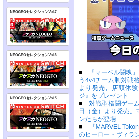
NEOGEOセレクションVol.7
NEOGEOセレクションVol.6
■
『マーベル闘魂』
う4v4チーム制対戦
より発売。店頭体験
ジ』をプレゼント
NEOGEOセレクションVol.5
■
対戦型格闘ゲーム『
日（金）より発売。
ンたちが登場
■
『MARVEL Toko
のヒーロー・ヴィラン