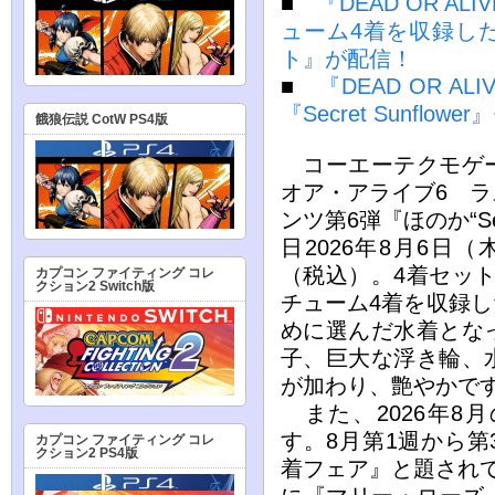
■
『DEAD OR AL
ューム4着を収録したDLC
ト』が配信！
■
『DEAD OR AL
『Secret Sunflowe
餓狼伝説 CotW PS4版
コーエーテクモゲー
オア・アライブ6 
ンツ第6弾『ほのか“Sec
日2026年8月6日
（税込）。4着セット
カプコン ファイティング コレ
クション2 Switch版
チューム4着を収録し
めに選んだ水着とな
子、巨大な浮き輪、
が加わり、艶やかで
また、2026年8
す。8月第1週から
カプコン ファイティング コレ
クション2 PS4版
着フェア』と題され