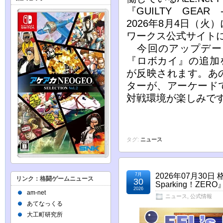
『GUILTY GEAR 
2026年8月4日（
ワークス公式サイト
今回のアップデー
『ロボカイ』の追加を
が反映されます。あ
ターが、アーケード
対戦環境が楽しみで
タグ:
ニュース
7月
2026年07月3
リンク：格闘ゲームニュース
30
Sparking！Z
2026
am-net
ニュース
,
公式情報
あてなっくる
大工町研究所