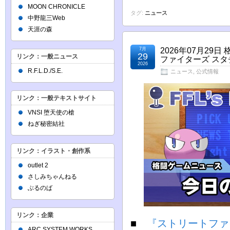
MOON CHRONICLE
タグ:
ニュース
中野龍三Web
天涯の森
7月
2026年07月2
29
リンク：一般ニュース
ファイターズ スタ
2026
R.F.L.D./S.E.
ニュース
,
公式情報
リンク：一般テキストサイト
VNSI 堕天使の槍
ねぎ秘密結社
リンク：イラスト・創作系
outlet 2
さしみちゃんねる
ぶるのば
リンク：企業
■
『ストリートファ
ARC SYSTEM WORKS