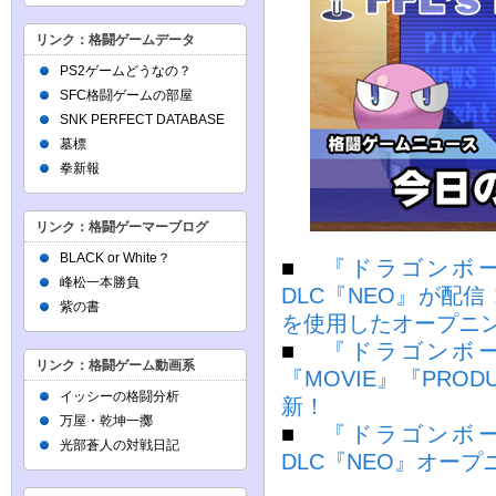
リンク：格闘ゲームデータ
PS2ゲームどうなの？
SFC格闘ゲームの部屋
SNK PERFECT DATABASE
墓標
拳新報
リンク：格闘ゲーマーブログ
BLACK or White？
■
『ドラゴンボール
峰松一本勝負
DLC『NEO』が配
紫の書
を使用したオープニ
■
『ドラゴンボール
リンク：格闘ゲーム動画系
『MOVIE』『PROD
イッシーの格闘分析
新！
万屋・乾坤一擲
■
『ドラゴンボール
光部蒼人の対戦日記
DLC『NEO』オー