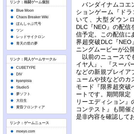
リンク：格闘ゲーム個別
バンダイナムコエン
Blue Moon
ションゲーム『ドラゴン
Chaos Breaker Wiki
いて、大型ダウン
ぽんしゃぶ弐号
DLC『NEO』の配信を
ツン
信予定。この配信に
レッドサイクロン
界超突破DLC『NE
青天の世の夢
ニングムービーが公
以前のニュースでも
リンク：同人ゲームサークル
イヤ人』、『スーパー
CUBETYPE
などの新規プレイア
DIV
ュームや技などのカ
kyanpisia
モード『限界超突破
StudioS
ートです。期間限定
夢ソフト
大往生
リーエディション』
黄昏フロンティア
コンテスト』も開催
是非内容を確認して
リンク：ゲームニュース
moeyo.com