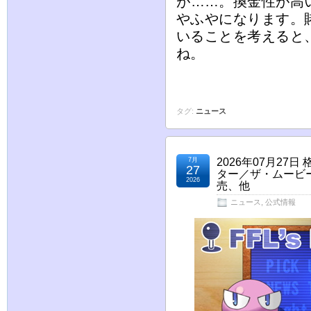
が……。換金性が高
やふやになります。
いることを考えると
ね。
タグ:
ニュース
7月
2026年07月2
27
ター／ザ・ムービ
2026
売、他
ニュース
,
公式情報