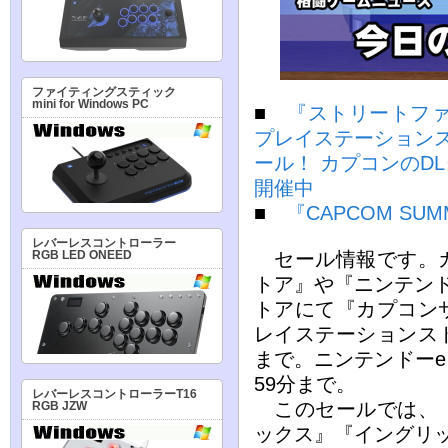
ファイティングスティック
mini for Windows PC
■
『ストリートファイ
プレイステーション
ール！ カプコンのD
開催中
■
『CAPCOM SU
レバーレスコントローラー
セール情報です。カ
RGB LED ONEED
トア』や『ニンテン
トアにて『カプコン
レイステーションストア
まで。ニンテンドーeシ
59分まで。
レバーレスコントローラーT16
このセールでは、『
RGB JZW
ックス』『イングリ