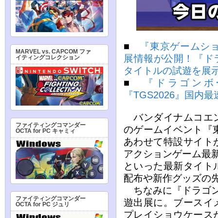
■
『東京ゲームショ
MARVEL vs. CAPCOM ファ
展情報が公開！『ド
イティングコレクション
タイトルの試遊を展
■
『ドラゴンボ
『TGS2026』国内
バンダイナムコエン
ファイティングコマンダー
のゲームイベント『東
OCTA for PC キャミィ
あわせて特設サイト
アクションゲーム最
といった最新タイト
配布や新作グッズの
ちなみに『ドラゴン
ファイティングコマンダー
遊出展に。ブースイ
OCTA for PC ジュリ
プレイショウケース