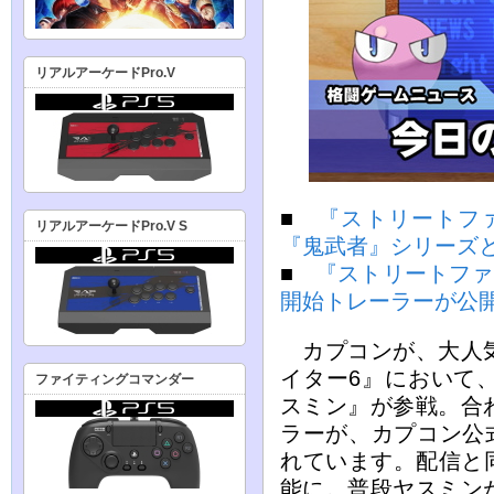
リアルアーケードPro.V
■
『ストリートフ
リアルアーケードPro.V S
『鬼武者』シリーズと
■
『ストリートファ
開始トレーラーが公
カプコンが、大人気
イター6』において、
ファイティングコマンダー
スミン』が参戦。合
ラーが、カプコン公式
れています。配信と同
能に。普段ヤスミン