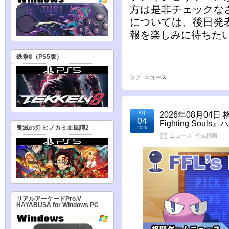
方は是非チェックな
については、後日発
報を楽しみに待ちた
鉄拳8（PS5版）
タグ:
ニュース
8月
2026年08月04
04
Fighting So
鬼滅の刃 ヒノカミ血風譚2
2026
ニュース
,
公式情報
リアルアーケードPro.V
HAYABUSA for Windows PC