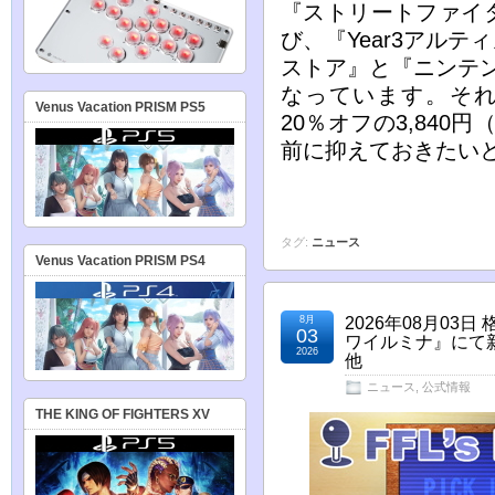
『ストリートファイタ
び、『Year3アル
ストア』と『ニンテ
なっています。それぞ
Venus Vacation PRISM PS5
20％オフの3,84
前に抑えておきたい
タグ:
ニュース
Venus Vacation PRISM PS4
8月
2026年08月0
03
ワイルミナ』にて
2026
他
ニュース
,
公式情報
THE KING OF FIGHTERS XV