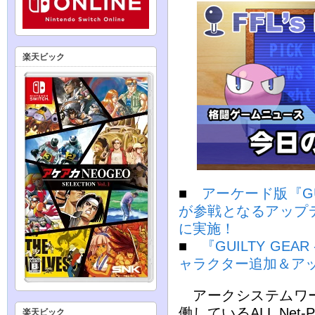
楽天ビック
■
アーケード版『GUI
が参戦となるアップデート
に実施！
■
『GUILTY GEA
ャラクター追加＆アップ
アークシステムワー
働しているALL.Net-
楽天ビック