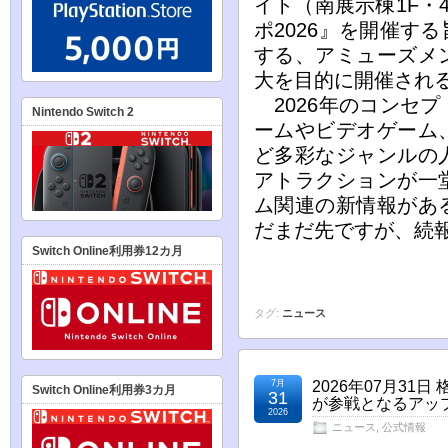
イト（南展示棟1F・
ポ2026』を開催す
する、アミューズメ
大を目的に開催され
2026年のコンセ
Nintendo Switch 2
ームやビデオゲーム
ど多彩なジャンルの
アトラクションが一
ム関連の新情報があ
だまだ先ですが、続
Switch Online利用券12カ月
タグ:
ニュース
7月
2026年07月31
Switch Online利用券3カ月
31
が参戦となるアッ
2026
ニュース
,
公式情報