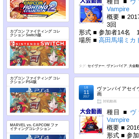
種目 ■
ヴ
Vampire
概要 ■ 2
3回
形式 ■ 参加者14名
カプコン ファイティング コレ
クション Switch版
場所 ■
高田馬場ミカ
タグ:
セイヴァー
,
ヴァンパイア
,
大会動
カプコン ファイティング コレ
クション PS4版
1月
ヴァンパイアセイヴ
11
画
2017
対戦動画
種目 ■
ヴ
Vampire
MARVEL vs. CAPCOM ファ
概要 ■ 20
イティングコレクション
形式 ■ 参