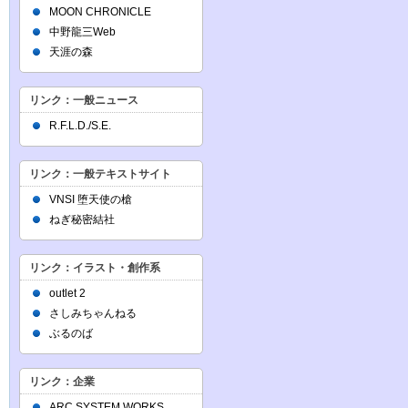
MOON CHRONICLE
中野龍三Web
天涯の森
リンク：一般ニュース
R.F.L.D./S.E.
リンク：一般テキストサイト
VNSI 堕天使の槍
ねぎ秘密結社
リンク：イラスト・創作系
outlet 2
さしみちゃんねる
ぶるのば
リンク：企業
ARC SYSTEM WORKS