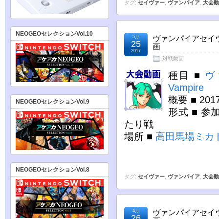
タグ:
セイヴァー
,
ヴァンパイア
,
大会動
NEOGEOセレクションVol.10
5月
ヴァンパイアセイヴ
25
画
2017
対戦動画
種目 ■
ヴ
Vampire
概要 ■ 20
NEOGEOセレクションVol.9
形式 ■ 参
たり戦
場所 ■
高田馬場ミカ
NEOGEOセレクションVol.8
タグ:
セイヴァー
,
ヴァンパイア
,
大会動
4月
ヴァンパイアセイヴ
26