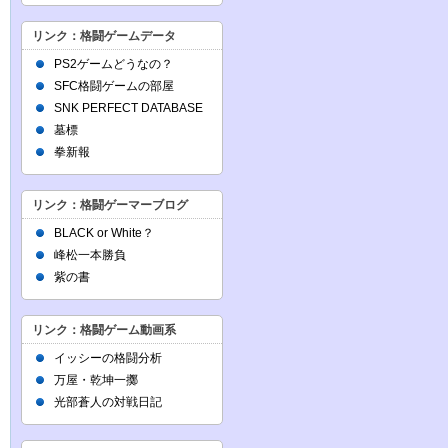
リンク：格闘ゲームデータ
PS2ゲームどうなの？
SFC格闘ゲームの部屋
SNK PERFECT DATABASE
墓標
拳新報
リンク：格闘ゲーマーブログ
BLACK or White？
峰松一本勝負
紫の書
リンク：格闘ゲーム動画系
イッシーの格闘分析
万屋・乾坤一擲
光部蒼人の対戦日記