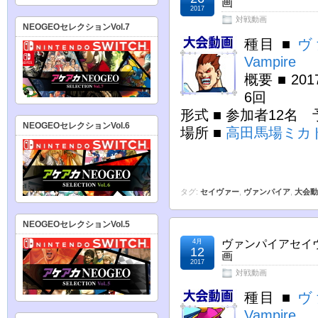
画
2017
対戦動画
NEOGEOセレクションVol.7
種目 ■
ヴ
Vampire
概要 ■ 2
6回
形式 ■ 参加者12
NEOGEOセレクションVol.6
場所 ■
高田馬場ミカ
タグ:
セイヴァー
,
ヴァンパイア
,
大会動
NEOGEOセレクションVol.5
4月
ヴァンパイアセイヴ
12
画
2017
対戦動画
種目 ■
ヴ
Vampire