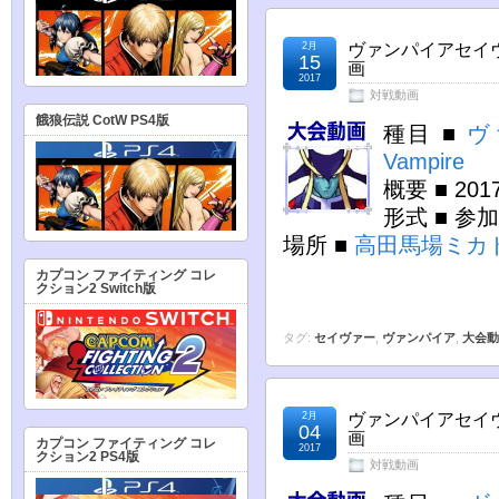
2月
ヴァンパイアセイヴ
15
画
2017
対戦動画
餓狼伝説 CotW PS4版
種目 ■
ヴ
Vampire
概要 ■ 2
形式 ■ 
場所 ■
高田馬場ミカ
カプコン ファイティング コレ
クション2 Switch版
タグ:
セイヴァー
,
ヴァンパイア
,
大会動
2月
ヴァンパイアセイヴ
04
画
カプコン ファイティング コレ
2017
クション2 PS4版
対戦動画