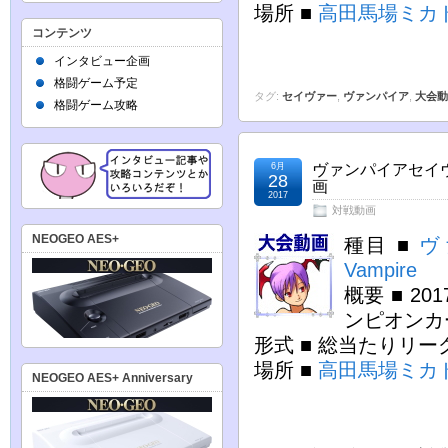
場所 ■
高田馬場ミカ
コンテンツ
インタビュー企画
格闘ゲーム予定
タグ:
セイヴァー
,
ヴァンパイア
,
大会動
格闘ゲーム攻略
6月
ヴァンパイアセイヴ
28
画
2017
対戦動画
NEOGEO AES+
種目 ■
ヴ
Vampire
概要 ■ 2
ンピオンカ
形式 ■ 総当たりリ
場所 ■
高田馬場ミカ
NEOGEO AES+ Anniversary