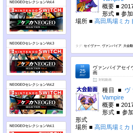
NEOGEOセレクションVol.4
概要 ■ 2
形式 ■ 
場所 ■
高田馬場ミカ
NEOGEOセレクションVol.3
タグ:
セイヴァー
,
ヴァンパイア
,
大会動
3月
ヴァンパイアセイヴ
25
画
2017
対戦動画
NEOGEOセレクションVol.2
種目 ■
ヴ
Vampire
概要 ■ 2
形式 ■ 参
形式
場所 ■
高田馬場ミカ
NEOGEOセレクションVol.1