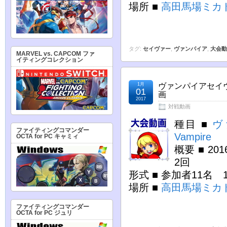
場所 ■
高田馬場ミカ
タグ:
セイヴァー
,
ヴァンパイア
,
大会動
MARVEL vs. CAPCOM ファ
イティングコレクション
1月
ヴァンパイアセイヴ
01
画
2017
対戦動画
種目 ■
ヴ
ファイティングコマンダー
Vampire
OCTA for PC キャミィ
概要 ■ 2
2回
形式 ■ 参加者11名
場所 ■
高田馬場ミカ
ファイティングコマンダー
OCTA for PC ジュリ