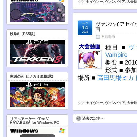
タグ:
セイヴァー
,
ヴァンパイア
,
大会動
12月
ヴァンパイアセイヴ
14
画
2016
鉄拳8（PS5版）
対戦動画
種目 ■
ヴ
Vampire
概要 ■ 20
形式 ■ 
場所 ■
高田馬場ミカ
鬼滅の刃 ヒノカミ血風譚2
タグ:
セイヴァー
,
ヴァンパイア
,
大会動
過去の記事へ
リアルアーケードPro.V
HAYABUSA for Windows PC