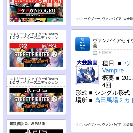
タグ:
セイヴァー
,
ヴァンパイア
,
大会動
ストリートファイター6 Years
1-2 ファイターズエディション
3月
ヴァンパイアセイヴ
21
画
2017
対戦動画
種目 ■
ヴ
Vampire
概要 ■ 2
ストリートファイター6 Years
1-2 ファイターズエディション
4回
形式 ■ シングル形
場所 ■
高田馬場ミカ
餓狼伝説 CotW PS5版
タグ:
セイヴァー
,
ヴァンパイア
,
大会動