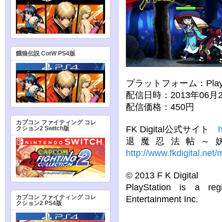
餓狼伝説 CotW PS4版
プラットフォーム：PlaySta
配信日時：2013年06月
配信価格：450円
カプコン ファイティング コレ
FK Digital公式サイト
h
クション2 Switch版
退魔忍法帖～
http://www.fkdigital.net/
© 2013 F K Digital
PlayStation is a re
Entertainment Inc.
カプコン ファイティング コレ
クション2 PS4版