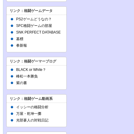
リンク：格闘ゲームデータ
PS2ゲームどうなの？
SFC格闘ゲームの部屋
SNK PERFECT DATABASE
墓標
拳新報
リンク：格闘ゲーマーブログ
BLACK or White？
峰松一本勝負
紫の書
リンク：格闘ゲーム動画系
イッシーの格闘分析
万屋・乾坤一擲
光部蒼人の対戦日記