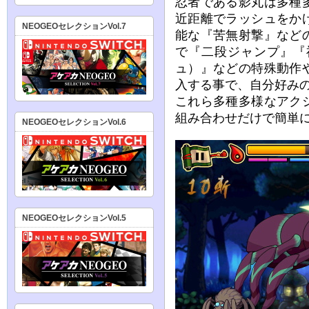
忍者である影丸は多種
近距離でラッシュをか
NEOGEOセレクションVol.7
能な『苦無射撃』など
で『二段ジャンプ』『
ュ）』などの特殊動作
入する事で、自分好み
これら多種多様なアク
組み合わせだけで簡単
NEOGEOセレクションVol.6
NEOGEOセレクションVol.5