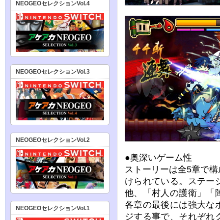
NEOGEOセレクションVol.4
NEOGEOセレクションVol.3
NEOGEOセレクションVol.2
●奥深いゲーム性
ストーリーは全5章で
けられている。ステー
他、「村人の護衛」「
各章の最後には強大な
NEOGEOセレクションVol.1
ジする事で、それぞれ