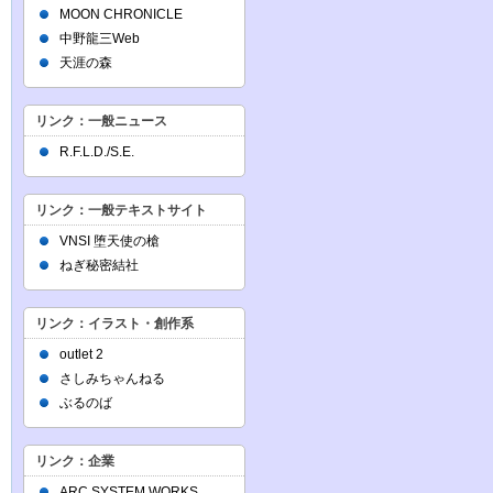
MOON CHRONICLE
中野龍三Web
天涯の森
リンク：一般ニュース
R.F.L.D./S.E.
リンク：一般テキストサイト
VNSI 堕天使の槍
ねぎ秘密結社
リンク：イラスト・創作系
outlet 2
さしみちゃんねる
ぶるのば
リンク：企業
ARC SYSTEM WORKS