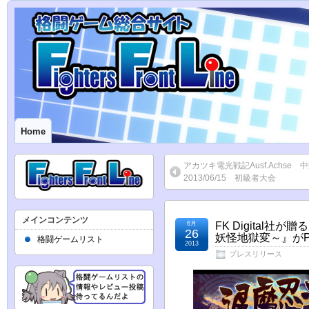
Home
アカツキ電光戦記Ausf.Achse 
2013/06/15 初級者大会
メインコンテンツ
6月
FK Digital
26
妖怪地獄変～』がPlay
格闘ゲームリスト
2013
プレスリリース