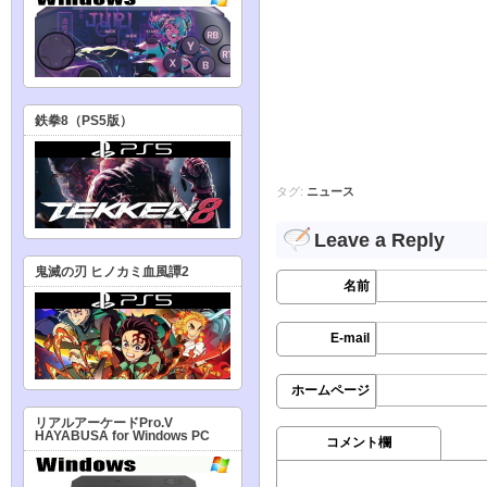
鉄拳8（PS5版）
タグ:
ニュース
Leave a Reply
鬼滅の刃 ヒノカミ血風譚2
名前
E-mail
ホームページ
リアルアーケードPro.V
HAYABUSA for Windows PC
コメント欄