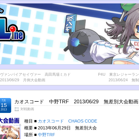
ヴァンパイアセイヴァー 高田馬場ミカド
P4U 東京レジャーラ
2013/06/29 月例大会動画
2013/06/24 
7月
カオスコード 中野TRF 2013/06/29 無差別大会動画
15
対戦動画
2013
種目 ■
カオスコード CHAOS CODE
概要 ■ 2013年06月29日 無差別大会
場所 ■
中野TRF