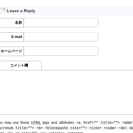
Leave a Reply
名前
E-mail
ホームページ
コメント欄
ou may use these
HTML
tags and attributes:
<a href="" title=""> <abbr
acronym title=""> <b> <blockquote cite=""> <cite> <code> <del d