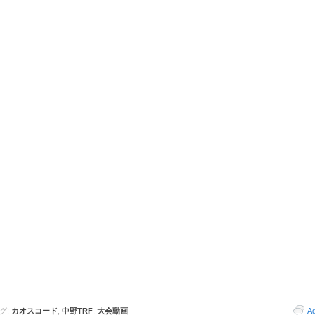
グ:
カオスコード
,
中野TRF
,
大会動画
A