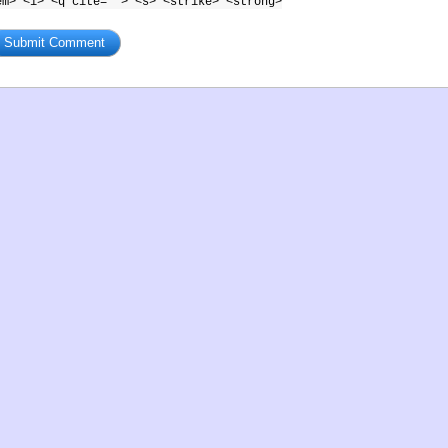
em> <i> <q cite=""> <s> <strike> <strong>