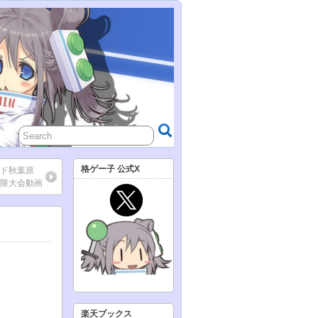
格ゲー子 公式X
ンド秋葉原
無制限大会動画
楽天ブックス