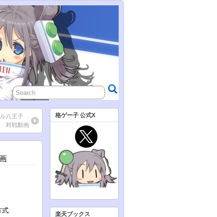
格ゲー子 公式X
ラル八王子
/03 対戦動画
動画
方式
楽天ブックス