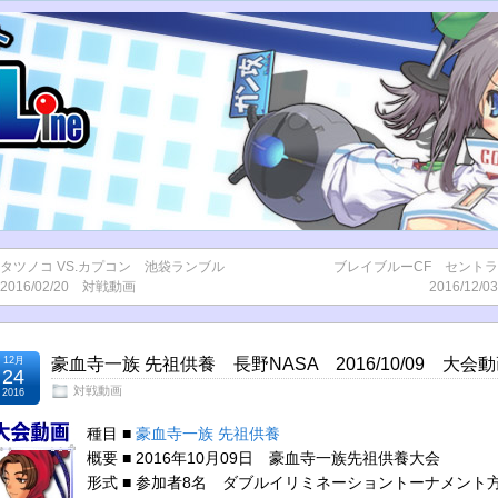
タツノコ VS.カプコン 池袋ランブル
ブレイブルーCF セント
2016/02/20 対戦動画
2016/12
12月
豪血寺一族 先祖供養 長野NASA 2016/10/09 大会
24
対戦動画
2016
種目 ■
豪血寺一族 先祖供養
概要 ■ 2016年10月09日 豪血寺一族先祖供養大会
形式 ■ 参加者8名 ダブルイリミネーショントーナメント