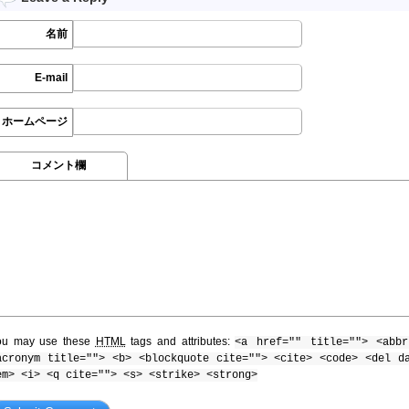
名前
E-mail
ホームページ
コメント欄
ou may use these
HTML
tags and attributes:
<a href="" title=""> <abbr
acronym title=""> <b> <blockquote cite=""> <cite> <code> <del d
em> <i> <q cite=""> <s> <strike> <strong>