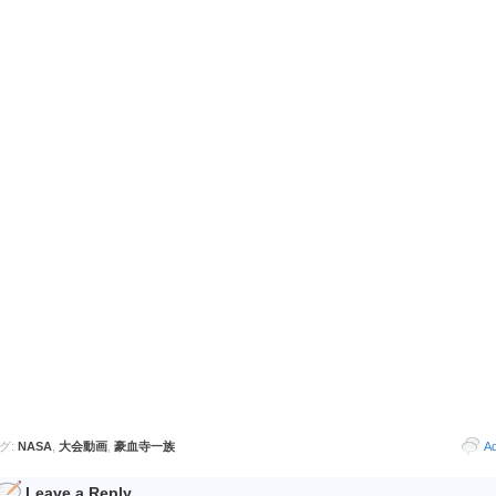
グ:
NASA
,
大会動画
,
豪血寺一族
A
Leave a Reply