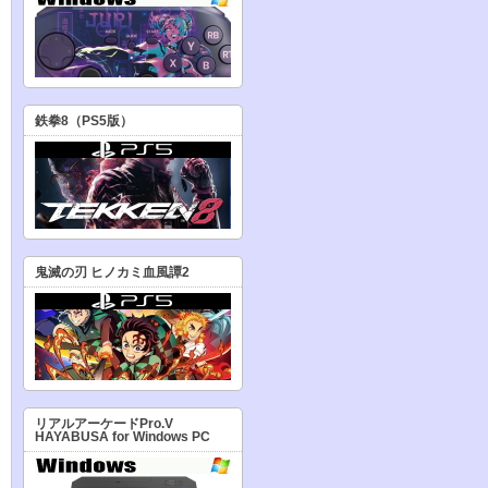
鉄拳8（PS5版）
鬼滅の刃 ヒノカミ血風譚2
リアルアーケードPro.V
HAYABUSA for Windows PC