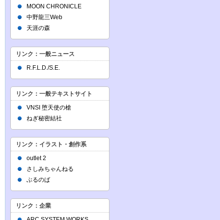
MOON CHRONICLE
中野龍三Web
天涯の森
リンク：一般ニュース
R.F.L.D./S.E.
リンク：一般テキストサイト
VNSI 堕天使の槍
ねぎ秘密結社
リンク：イラスト・創作系
outlet 2
さしみちゃんねる
ぶるのば
リンク：企業
ARC SYSTEM WORKS