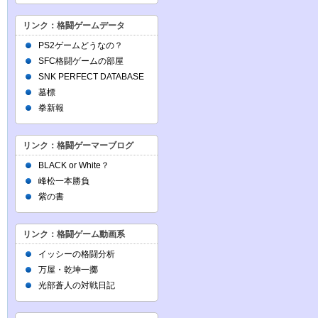
リンク：格闘ゲームデータ
PS2ゲームどうなの？
SFC格闘ゲームの部屋
SNK PERFECT DATABASE
墓標
拳新報
リンク：格闘ゲーマーブログ
BLACK or White？
峰松一本勝負
紫の書
リンク：格闘ゲーム動画系
イッシーの格闘分析
万屋・乾坤一擲
光部蒼人の対戦日記