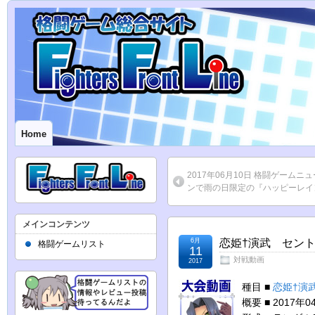
Home
2017年06月10日 格闘ゲーム
ンで雨の日限定の『ハッピーレイ
メインコンテンツ
6月
恋姫†演武 セントラ
格闘ゲームリスト
11
対戦動画
2017
種目 ■
恋姫†演
概要 ■ 2017