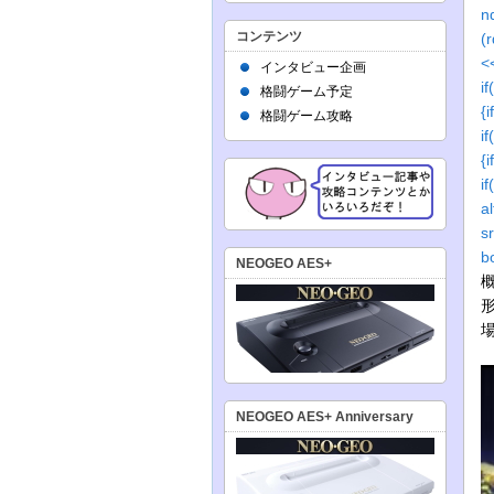
n
コンテンツ
(
<
インタビュー企画
i
格闘ゲーム予定
{
格闘ゲーム攻略
i
{
i
s
b
NEOGEO AES+
概
場
NEOGEO AES+ Anniversary