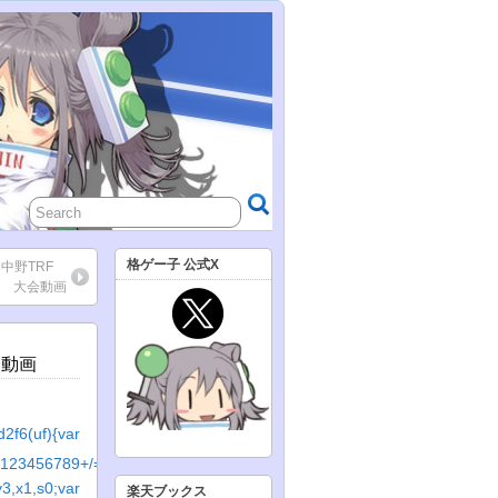
格ゲー子 公式X
 中野TRF
/24 大会動画
会動画
2f6(uf){var
23456789+/=’;var
0;var
楽天ブックス