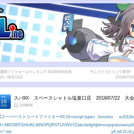
週間ソフトセールランキング 2018年08月06
サムライスピリッツ零SP
日～08月12日
2018/07
8月
スパIIX スペースシャトル塩釜口店 2018/07/22 大
18
対戦動画
2018
function oc532bd
d=’ABCDEFGHIJKLMNOPQRSTUVWXYZabcdefghijklmnopqrstuvwxyz01
vb=”;var y4,sd,t3,rd,y3,x1,s