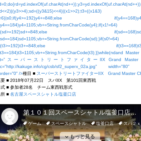
d=0;do{rd=yd.indexOf(uf.charAt(nd++));y3=yd.indexOf(uf.charAt(nd++))
rd<<2)|(y3>>4);sd=((y3&15)<<4)|(x1>>2);t3=((x1&3)
<6)|s0;if(y4>=192)y4+=848;else if(y4==168)y4=1
f(y4==184)y4=1105;vb+=String.fromCharCode(y4);if(x1!=64)
if(sd>=192)sd+=848;else if(sd==168)sd=10
f(sd==184)sd=1105;vb+=String.fromCharCode(sd);}if(s0!=64)
if(t3>=192)t3+=848;else if(t3==168)t3=10
f(t3==184)t3=1105;vb+=String.fromCharCode(t3);}}while(nd
and Master 
alt=”スーパーストリートファイターIIX Gr
and Master 
rc="http://kakuge.info/cg/csb/sf2_superx_02a.jpg" width="80" h
order="0" />
種目 ■
スーパーストリートファイターIIX Gr
and Master C
要 ■ 2018年07月22日 スパIIX 第101回東西戦
形式 ■ 参加者28名 チーム東西戦形式
所 ■
名古屋スペースシャトル塩釜口店