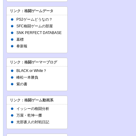
リンク：格闘ゲームデータ
PS2ゲームどうなの？
SFC格闘ゲームの部屋
SNK PERFECT DATABASE
墓標
拳新報
リンク：格闘ゲーマーブログ
BLACK or White？
峰松一本勝負
紫の書
リンク：格闘ゲーム動画系
イッシーの格闘分析
万屋・乾坤一擲
光部蒼人の対戦日記