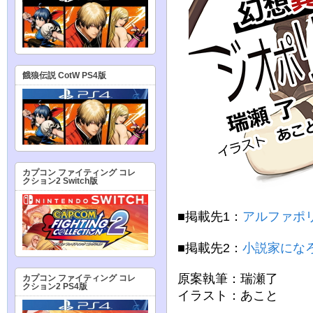
餓狼伝説 CotW PS4版
カプコン ファイティング コレ
クション2 Switch版
■掲載先1：
アルファポ
■掲載先2：
小説家にな
原案執筆：瑞瀬了
カプコン ファイティング コレ
クション2 PS4版
イラスト：あこと