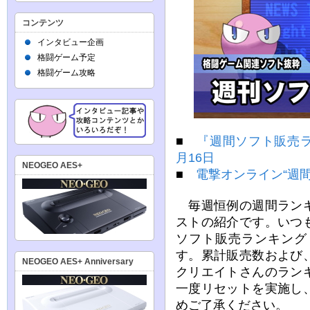
コンテンツ
インタビュー企画
格闘ゲーム予定
格闘ゲーム攻略
■
『週間ソフト販売ランキ
月16日
NEOGEO AES+
■
電撃オンライン“週間
毎週恒例の週間ランキ
ストの紹介です。いつ
ソフト販売ランキング
す。累計販売数および
NEOGEO AES+ Anniversary
クリエイトさんのラン
一度リセットを実施し
めご了承ください。