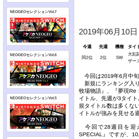
NEOGEOセレクションVol.7
2019年06月10
今週
先週
機種
タイ
大乱
NEOGEOセレクションVol.6
同2位
2位
SW
ザーズ
今回は2019年6月中
新規にランキング入り
牧場物語』、『夢現Re：
イトル、先週が3タイ
NEOGEOセレクションVol.5
規タイトル数は多くな
イトルが強みを見せる
今回で28週目を迎
SPECIAL』ですが、10