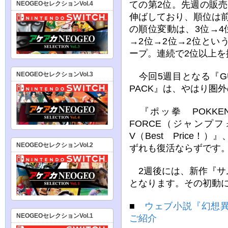
ての第2位。先週の販売
NEOGEOセレクションVol.4
伸ばしており、順位は
の順位変動は、3位→4位
→2位→2位→2位と
ープ。連続で2位以上を
NEOGEOセレクションVol.3
今回5週目となる『GUIL
PACK』は、やはり圏
『ポッ拳 POKKEN
FORCE（ジャンプ
V（Best Price
NEOGEOセレクションVol.2
ずれも復活ならずです
2週後には、新作『サ
となります。その初動
■
ウェブ小説『幻想
NEOGEOセレクションVol.1
ご紹介