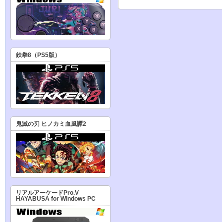
鉄拳8（PS5版）
鬼滅の刃 ヒノカミ血風譚2
リアルアーケードPro.V
HAYABUSA for Windows PC