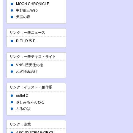
MOON CHRONICLE
中野龍三Web
天涯の森
リンク：一般ニュース
R.F.L.D./S.E.
リンク：一般テキストサイト
VNSI 堕天使の槍
ねぎ秘密結社
リンク：イラスト・創作系
outlet 2
さしみちゃんねる
ぶるのば
リンク：企業
ARC SYSTEM WORKS