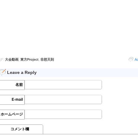
グ:
大会動画
,
東方Project
,
非想天則
A
Leave a Reply
名前
E-mail
ホームページ
コメント欄