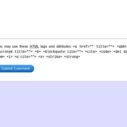
ou may use these
HTML
tags and attributes:
<a href="" title=""> <abbr
acronym title=""> <b> <blockquote cite=""> <cite> <code> <del d
em> <i> <q cite=""> <s> <strike> <strong>