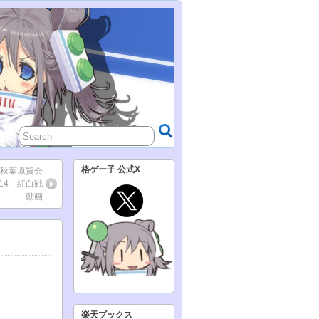
格ゲー子 公式X
秋葉原貸会
/14 紅白戦
動画
楽天ブックス