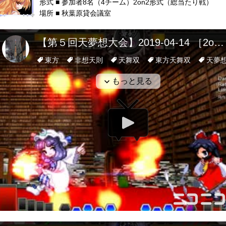
形式 ■ 参加者8名（4チーム）2on2形式（総当たり戦）
場所 ■ 秋葉原貸会議室