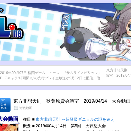
東方非想天則 
2019年09月07日 格闘ゲームニュース 『サムライスピリッツ』
議室 2019/04
DLCキャラ“緋雨閑丸”の先行プレイ生放送が9月12日に配信、他
9月
東方非想天則 秋葉原貸会議室 2019/04/14 大会動画
08
対戦動画
2019
種目 ■
東方非想天則 ～超弩級ギニョルの謎を追え
概要 ■ 2019年04月14日 第5回 天夢想大会