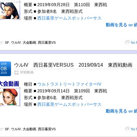
概要 ■ 2019年09月28日 第110回 東西戦
形式 ■ 参加者8名 東西戦形式
場所 ■
西日暮里ゲームスポットバーサス
動画を見る or 
グ:
SF
,
ウルIV
,
大会動画
,
西日暮里VS
No 
10月
ウルIV 西日暮里VERSUS 2019/09/14 東西戦動画
08
対戦動画
2019
種目 ■
ウルトラストリートファイターIV
概要 ■ 2019年09月14日 第109回 東西戦
形式 ■ 参加者6名 東西戦形式
場所 ■
西日暮里ゲームスポットバーサス
動画を見る or 
グ:
SF
,
ウルIV
,
大会動画
,
西日暮里VS
No 