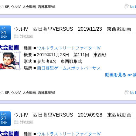
グ:
SF
,
ウルIV
,
大会動画
,
西日暮里VS
No 
1月
ウルIV 西日暮里VERSUS 2019/11/23 東西戦動画
31
対戦動画
2020
種目 ■
ウルトラストリートファイターIV
概要 ■ 2019年11月23日 第111回 東西戦
形式 ■ 参加者8名 東西戦形式
場所 ■
西日暮里ゲームスポットバーサス
動画を見る or 
グ:
SF
,
ウルIV
,
大会動画
,
西日暮里VS
No 
11月
ウルIV 西日暮里VERSUS 2019/09/28 東西戦動画
27
対戦動画
2019
種目 ■
ウルトラストリートファイターIV