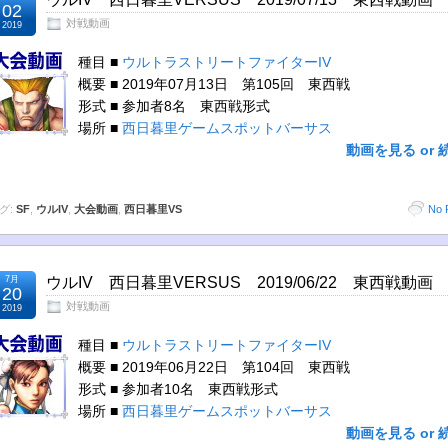
02
対戦動画
2019
種目 ■
ウルトラストリートファイターIV
概要 ■ 2019年07月13日 第105回 東西戦
形式 ■ 参加者8名 東西戦形式
場所 ■
西日暮里ゲームスポットバーサス
動画を見る or 
グ:
SF
,
ウルIV
,
大会動画
,
西日暮里VS
No 
7月
ウルIV 西日暮里VERSUS 2019/06/22 東西戦動画
20
対戦動画
2019
種目 ■
ウルトラストリートファイターIV
概要 ■ 2019年06月22日 第104回 東西戦
形式 ■ 参加者10名 東西戦形式
場所 ■
西日暮里ゲームスポットバーサス
動画を見る or 