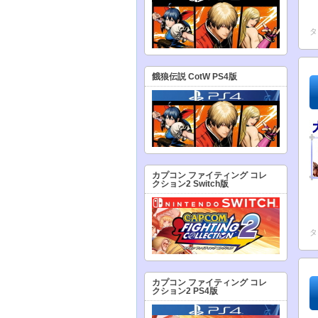
タ
餓狼伝説 CotW PS4版
カプコン ファイティング コレ
クション2 Switch版
タ
カプコン ファイティング コレ
クション2 PS4版