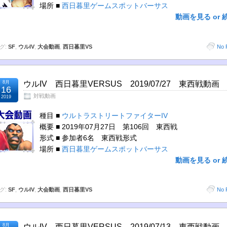
場所 ■
西日暮里ゲームスポットバーサス
動画を見る or 
グ:
SF
,
ウルIV
,
大会動画
,
西日暮里VS
No 
8月
ウルIV 西日暮里VERSUS 2019/07/27 東西戦動画
16
対戦動画
2019
種目 ■
ウルトラストリートファイターIV
概要 ■ 2019年07月27日 第106回 東西戦
形式 ■ 参加者6名 東西戦形式
場所 ■
西日暮里ゲームスポットバーサス
動画を見る or 
グ:
SF
,
ウルIV
,
大会動画
,
西日暮里VS
No 
8月
ウルIV 西日暮里VERSUS 2019/07/13 東西戦動画