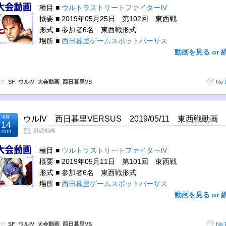
種目 ■
ウルトラストリートファイターIV
概要 ■ 2019年05月25日 第102回 東西戦
形式 ■ 参加者6名 東西戦形式
場所 ■
西日暮里ゲームスポットバーサス
動画を見る or 
グ:
SF
,
ウルIV
,
大会動画
,
西日暮里VS
No 
6月
ウルIV 西日暮里VERSUS 2019/05/11 東西戦動画
14
対戦動画
2019
種目 ■
ウルトラストリートファイターIV
概要 ■ 2019年05月11日 第101回 東西戦
形式 ■ 参加者6名 東西戦形式
場所 ■
西日暮里ゲームスポットバーサス
動画を見る or 
グ:
SF
,
ウルIV
,
大会動画
,
西日暮里VS
No 