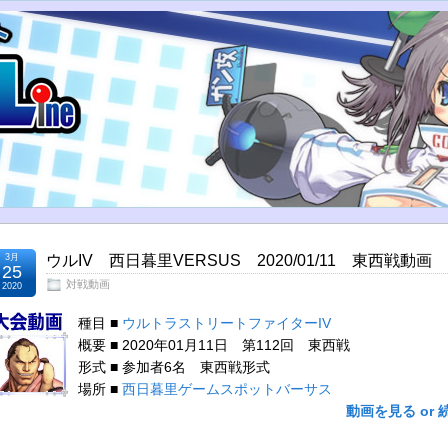
3月
ウルIV 西日暮里VERSUS 2020/01/11 東西戦動画
25
対戦動画
2020
種目 ■
ウルトラストリートファイターIV
概要 ■ 2020年01月11日 第112回 東西戦
形式 ■ 参加者6名 東西戦形式
場所 ■
西日暮里ゲームスポットバーサス
動画を見る or 