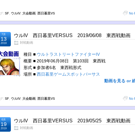
グ:
SF
,
ウルIV
,
大会動画
,
西日暮里VS
No 
7月
ウルIV 西日暮里VERSUS 2019/06/08 東西戦動画
13
対戦動画
2019
種目 ■
ウルトラストリートファイターIV
概要 ■ 2019年06月08日 第103回 東西戦
形式 ■ 参加者6名 東西戦形式
場所 ■
西日暮里ゲームスポットバーサス
動画を見る or 
グ:
SF
,
ウルIV
,
大会動画
,
西日暮里VS
No 
6月
ウルIV 西日暮里VERSUS 2019/05/25 東西戦動画
19
対戦動画
2019