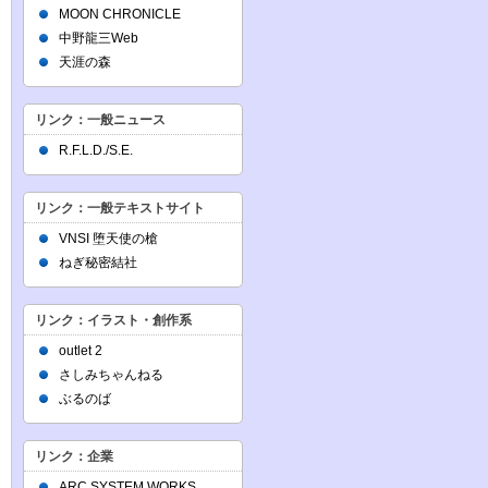
MOON CHRONICLE
中野龍三Web
天涯の森
リンク：一般ニュース
R.F.L.D./S.E.
リンク：一般テキストサイト
VNSI 堕天使の槍
ねぎ秘密結社
リンク：イラスト・創作系
outlet 2
さしみちゃんねる
ぶるのば
リンク：企業
ARC SYSTEM WORKS