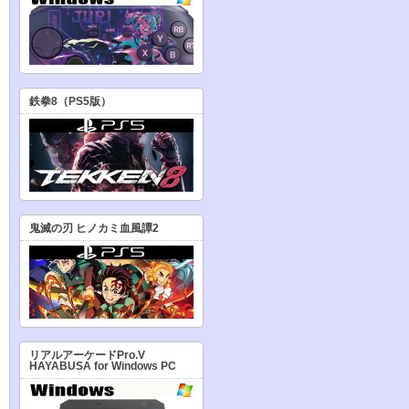
鉄拳8（PS5版）
鬼滅の刃 ヒノカミ血風譚2
リアルアーケードPro.V
HAYABUSA for Windows PC