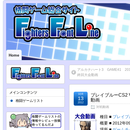
Home
アルカナハート3 GAME41 2012
終回大会動画
メインコンテンツ
10月
ブレイブルーCS2 V
13
動画
格闘ゲームリスト
2012
対戦動画
種目 ■
ブレイブル
概要 ■ 2012
場所 ■
ゲームチ