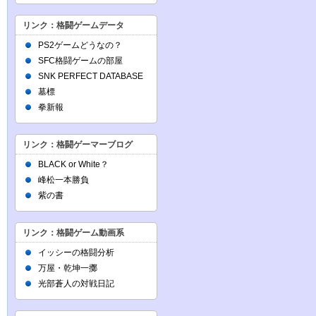
リンク：格闘ゲームデータ
PS2ゲームどうなの？
SFC格闘ゲームの部屋
SNK PERFECT DATABASE
墓標
拳新報
リンク：格闘ゲーマーブログ
BLACK or White？
峰松一本勝負
紫の書
リンク：格闘ゲーム動画系
イッシーの格闘分析
万屋・乾坤一擲
光部蒼人の対戦日記