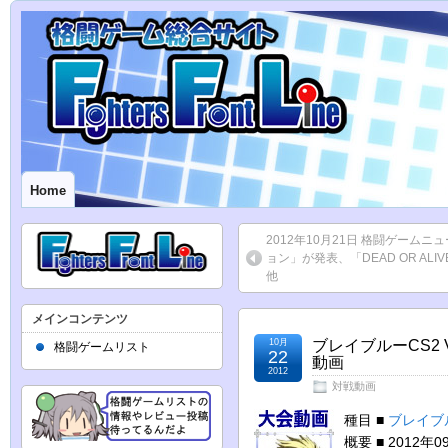
Home
2012年10月21日 格闘ゲーム
ョン」が発表、「DEAD OR AL
他
メインコンテンツ
10月
ブレイブルーCS2 V
格闘ゲームリスト
22
動画
2012
対戦動画
種目 ■
ブレイブル
概要 ■ 2012