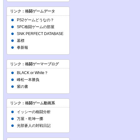
リンク：格闘ゲームデータ
PS2ゲームどうなの？
SFC格闘ゲームの部屋
SNK PERFECT DATABASE
墓標
拳新報
リンク：格闘ゲーマーブログ
BLACK or White？
峰松一本勝負
紫の書
リンク：格闘ゲーム動画系
イッシーの格闘分析
万屋・乾坤一擲
光部蒼人の対戦日記