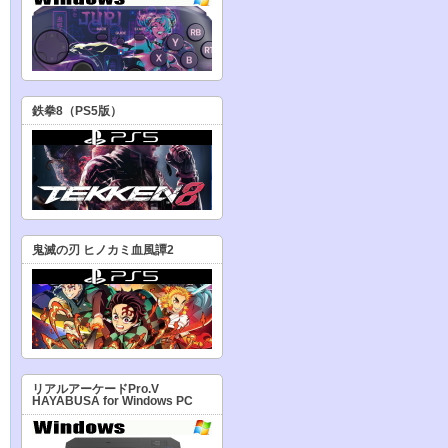
鉄拳8（PS5版）
鬼滅の刃 ヒノカミ血風譚2
リアルアーケードPro.V
HAYABUSA for Windows PC