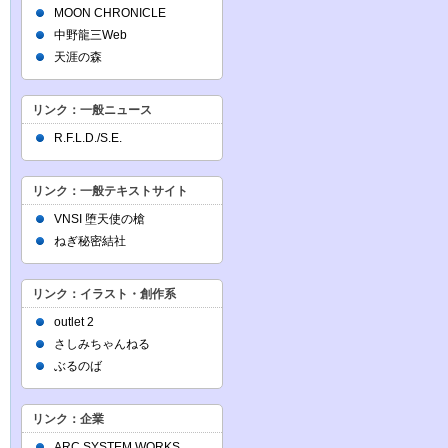
MOON CHRONICLE
中野龍三Web
天涯の森
リンク：一般ニュース
R.F.L.D./S.E.
リンク：一般テキストサイト
VNSI 堕天使の槍
ねぎ秘密結社
リンク：イラスト・創作系
outlet 2
さしみちゃんねる
ぶるのば
リンク：企業
ARC SYSTEM WORKS