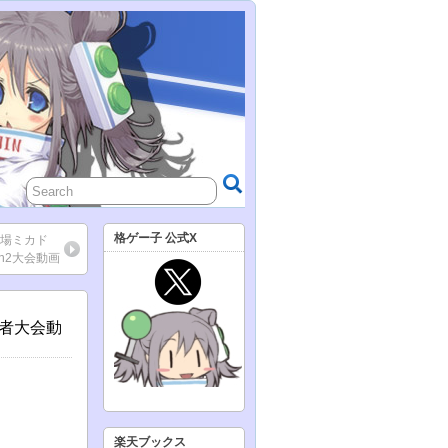
格ゲー子 公式X
馬場ミカド
2on2大会動画
級者大会動
楽天ブックス