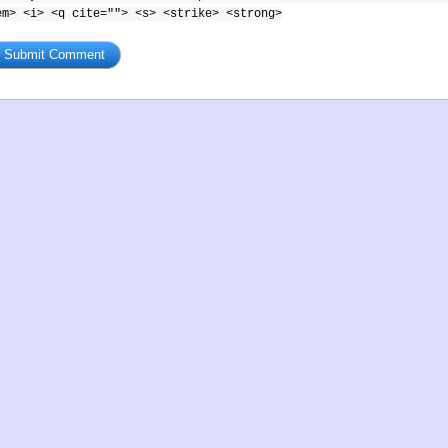
em> <i> <q cite=""> <s> <strike> <strong>