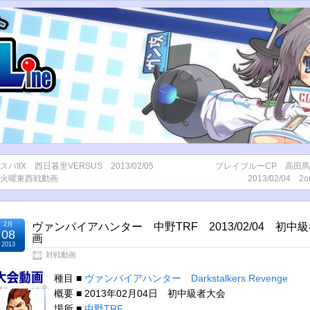
スパIIX 西日暮里VERSUS 2013/02/05
ブレイブルーCP 高田
火曜東西戦動画
2013/02/04 
2月
ヴァンパイアハンター 中野TRF 2013/02/04 初中
08
画
2013
対戦動画
種目 ■
ヴァンパイアハンター Darkstalkers Revenge
概要 ■ 2013年02月04日 初中級者大会
場所 ■
中野TRF