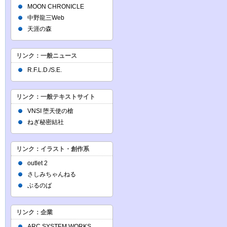
MOON CHRONICLE
中野龍三Web
天涯の森
リンク：一般ニュース
R.F.L.D./S.E.
リンク：一般テキストサイト
VNSI 堕天使の槍
ねぎ秘密結社
リンク：イラスト・創作系
outlet 2
さしみちゃんねる
ぶるのば
リンク：企業
ARC SYSTEM WORKS