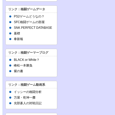
リンク：格闘ゲームデータ
PS2ゲームどうなの？
SFC格闘ゲームの部屋
SNK PERFECT DATABASE
墓標
拳新報
リンク：格闘ゲーマーブログ
BLACK or White？
峰松一本勝負
紫の書
リンク：格闘ゲーム動画系
イッシーの格闘分析
万屋・乾坤一擲
光部蒼人の対戦日記