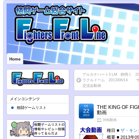
Home
アルカナハート3 LM 静岡ミ
2
ラクルドーム 2013/06/14
交流会動画
メインコンテンツ
6月
THE KING OF 
格闘ゲームリスト
22
動画
2013
対戦動画
種目 ■
ザ・キン
概要 ■ 2013年