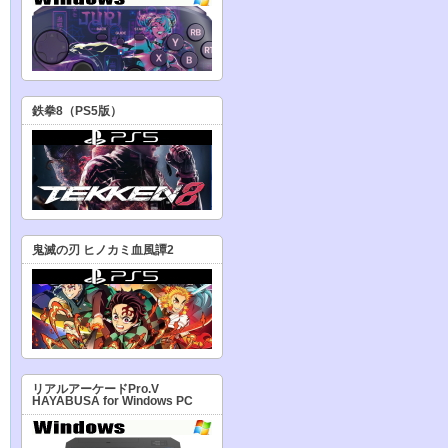
鉄拳8（PS5版）
鬼滅の刃 ヒノカミ血風譚2
リアルアーケードPro.V
HAYABUSA for Windows PC