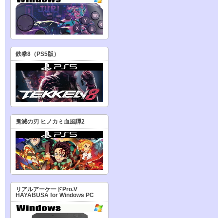
鉄拳8（PS5版）
鬼滅の刃 ヒノカミ血風譚2
リアルアーケードPro.V
HAYABUSA for Windows PC