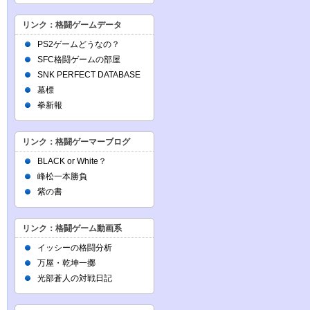
リンク：格闘ゲームデータ
PS2ゲームどうなの？
SFC格闘ゲームの部屋
SNK PERFECT DATABASE
墓標
拳新報
リンク：格闘ゲーマーブログ
BLACK or White？
峰松一本勝負
紫の書
リンク：格闘ゲーム動画系
イッシーの格闘分析
万屋・乾坤一擲
光部蒼人の対戦日記