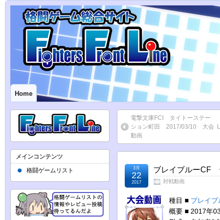
Home
電撃文庫FCI タイトーステー
ション町田 2017/03/10 大会
動画
メインコンテンツ
3月
ブレイブルーCF デ
格闘ゲームリスト
22
対戦動画
2017
種目 ■
ブレイブ
概要 ■ 2017