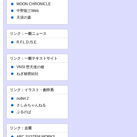
MOON CHRONICLE
中野龍三Web
天涯の森
リンク：一般ニュース
R.F.L.D./S.E.
リンク：一般テキストサイト
VNSI 堕天使の槍
ねぎ秘密結社
リンク：イラスト・創作系
outlet 2
さしみちゃんねる
ぶるのば
リンク：企業
ARC SYSTEM WORKS