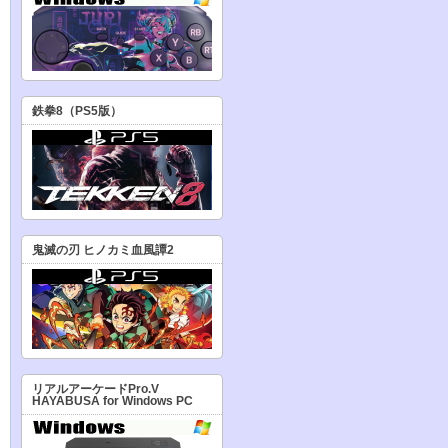
鉄拳8（PS5版）
鬼滅の刃 ヒノカミ血風譚2
リアルアーケードPro.V
HAYABUSA for Windows PC