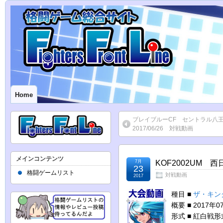
Home
ブレイブルーCF セントラル
2017/06/26 対戦動画
メインコンテンツ
7月
KOF2002UM 
23
格闘ゲームリスト
対戦動画
2017
種目 ■
ザ・キン
概要 ■ 2017
形式 ■ 紅白戦形