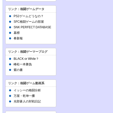
リンク：格闘ゲームデータ
PS2ゲームどうなの？
SFC格闘ゲームの部屋
SNK PERFECT DATABASE
墓標
拳新報
リンク：格闘ゲーマーブログ
BLACK or White？
峰松一本勝負
紫の書
リンク：格闘ゲーム動画系
イッシーの格闘分析
万屋・乾坤一擲
光部蒼人の対戦日記