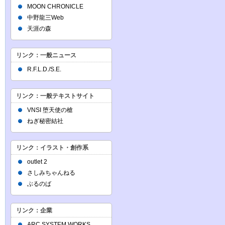
MOON CHRONICLE
中野龍三Web
天涯の森
リンク：一般ニュース
R.F.L.D./S.E.
リンク：一般テキストサイト
VNSI 堕天使の槍
ねぎ秘密結社
リンク：イラスト・創作系
outlet 2
さしみちゃんねる
ぶるのば
リンク：企業
ARC SYSTEM WORKS