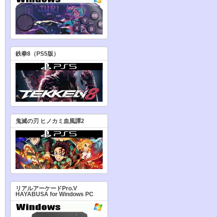
鉄拳8（PS5版）
鬼滅の刃 ヒノカミ血風譚2
リアルアーケードPro.V
HAYABUSA for Windows PC