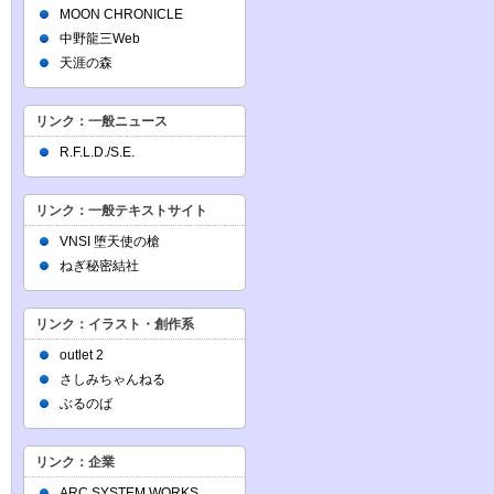
MOON CHRONICLE
中野龍三Web
天涯の森
リンク：一般ニュース
R.F.L.D./S.E.
リンク：一般テキストサイト
VNSI 堕天使の槍
ねぎ秘密結社
リンク：イラスト・創作系
outlet 2
さしみちゃんねる
ぶるのば
リンク：企業
ARC SYSTEM WORKS