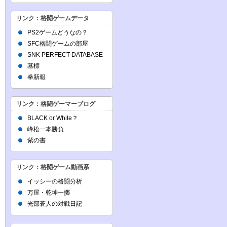
リンク：格闘ゲームデータ
PS2ゲームどうなの？
SFC格闘ゲームの部屋
SNK PERFECT DATABASE
墓標
拳新報
リンク：格闘ゲーマーブログ
BLACK or White？
峰松一本勝負
紫の書
リンク：格闘ゲーム動画系
イッシーの格闘分析
万屋・乾坤一擲
光部蒼人の対戦日記