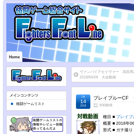
Home
ヴァンパイアセイヴァー 高田
2018/04/28 大会動画
メインコンテンツ
7月
ブレイブルーCF セ
14
格闘ゲームリスト
対戦動画
2018
種目 ■
ブレイブ
概要 ■ 2018
形式 ■ ガチ撮