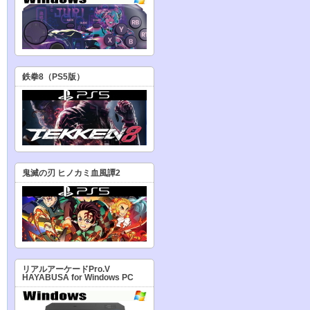
鉄拳8（PS5版）
鬼滅の刃 ヒノカミ血風譚2
リアルアーケードPro.V
HAYABUSA for Windows PC