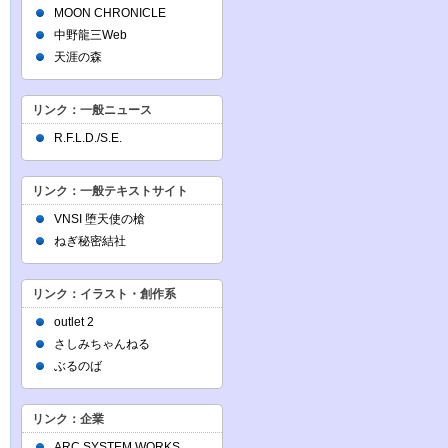
MOON CHRONICLE
中野龍三Web
天涯の森
リンク：一般ニュース
R.F.L.D./S.E.
リンク：一般テキストサイト
VNSI 堕天使の槍
ねぎ秘密結社
リンク：イラスト・創作系
outlet 2
さしみちゃんねる
ぶるのば
リンク：企業
ARC SYSTEM WORKS