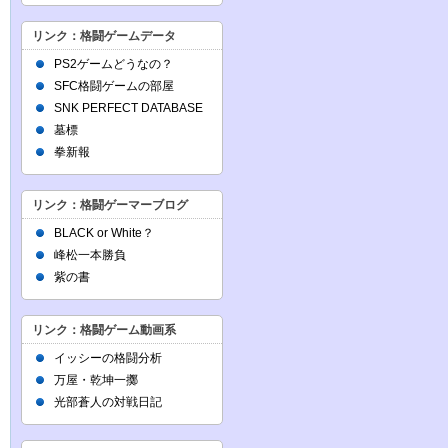
リンク：格闘ゲームデータ
PS2ゲームどうなの？
SFC格闘ゲームの部屋
SNK PERFECT DATABASE
墓標
拳新報
リンク：格闘ゲーマーブログ
BLACK or White？
峰松一本勝負
紫の書
リンク：格闘ゲーム動画系
イッシーの格闘分析
万屋・乾坤一擲
光部蒼人の対戦日記