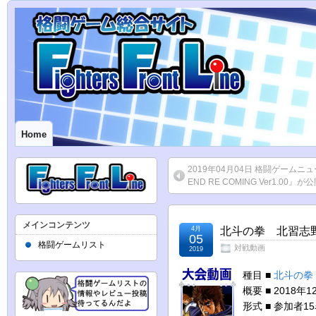
Home
2019年04月04日 格闘ゲームニ
END RE COMING Ver1.00
メインコンテンツ
4月
北斗の拳 北習志野フ
05
格闘ゲームリスト
対戦動画
2019
種目 ■
北斗の拳
概要 ■ 2018
形式 ■ 参加者