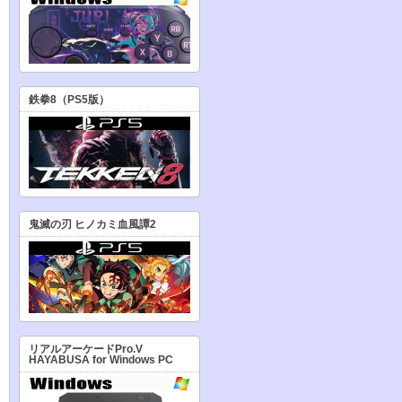
鉄拳8（PS5版）
鬼滅の刃 ヒノカミ血風譚2
リアルアーケードPro.V
HAYABUSA for Windows PC