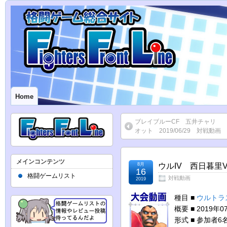
Home
ブレイブルーCF 五井チャリ
オット 2019/06/29 対戦動画
メインコンテンツ
8月
ウルIV 西日暮里VE
16
格闘ゲームリスト
対戦動画
2019
種目 ■
ウルトラ
概要 ■ 2019
形式 ■ 参加者