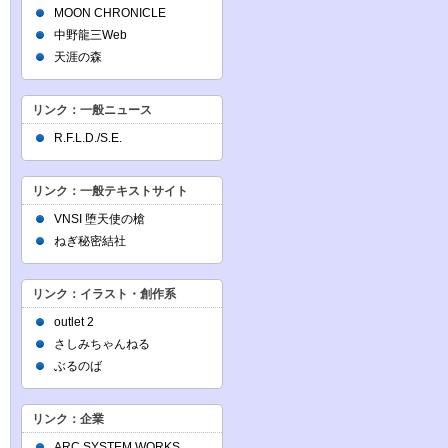
MOON CHRONICLE
中野龍三Web
天涯の森
リンク：一般ニュース
R.F.L.D./S.E.
リンク：一般テキストサイト
VNSI 堕天使の槍
ねぎ秘密結社
リンク：イラスト・創作系
outlet 2
さしみちゃんねる
ぶるのば
リンク：企業
ARC SYSTEM WORKS