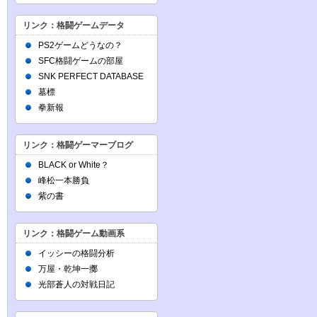
リンク：格闘ゲームデータ
PS2ゲームどうなの？
SFC格闘ゲームの部屋
SNK PERFECT DATABASE
墓標
拳新報
リンク：格闘ゲーマーブログ
BLACK or White？
峰松一本勝負
紫の書
リンク：格闘ゲーム動画系
イッシーの格闘分析
万屋・乾坤一擲
光部蒼人の対戦日記