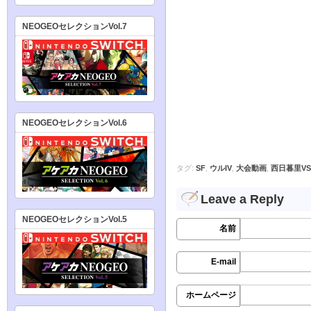
NEOGEOセレクションVol.7
NEOGEOセレクションVol.6
タグ:
SF
,
ウルIV
,
大会動画
,
西日暮里VS
Leave a Reply
NEOGEOセレクションVol.5
名前
E-mail
ホームページ