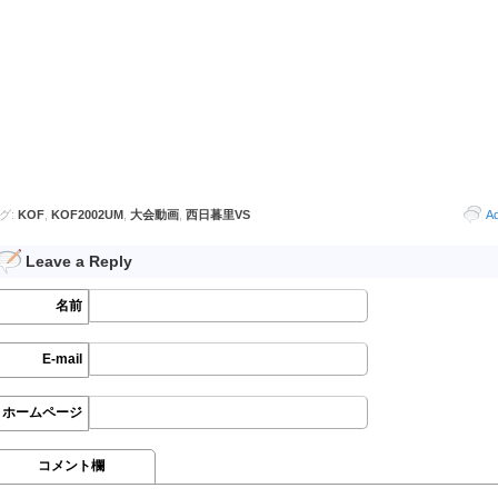
グ:
KOF
,
KOF2002UM
,
大会動画
,
西日暮里VS
A
Leave a Reply
名前
E-mail
ホームページ
コメント欄