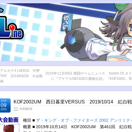
アルカナ3 LMSSS 中野
2019年11月09日 格闘ゲームニュース Switch DL
TRF 2019/09/28 大会動
に『アケアカNEOGEO 餓狼伝説』『KOF2000』
画
11月
KOF2002UM 西日暮里VERSUS 2019/10/14 紅白
09
対戦動画
2019
種目 ■
ザ・キング・オブ・ファイターズ 2002 アンリミ
概要 ■ 2019年10月14日 KOF2002UM 第461回 紅白戦