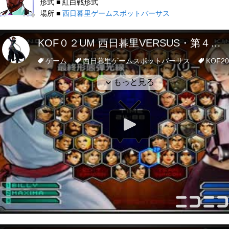
形式 ■ 紅白戦形式
場所 ■
西日暮里ゲームスポットバーサス