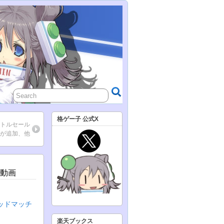
格ゲー子 公式X
タイトルセール
等が追加、他
戦動画
テッドマッチ
楽天ブックス