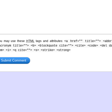
ou may use these
HTML
tags and attributes:
<a href="" title=""> <abbr
acronym title=""> <b> <blockquote cite=""> <cite> <code> <del d
em> <i> <q cite=""> <s> <strike> <strong>