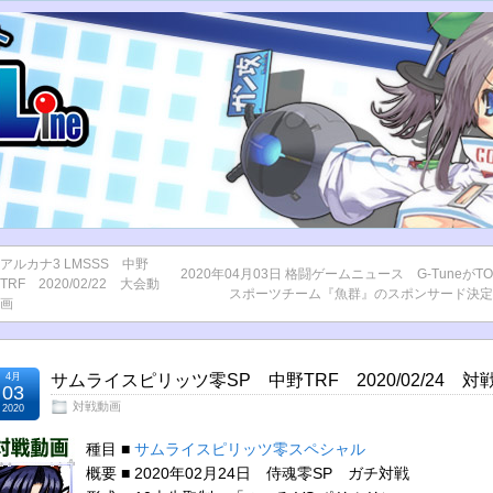
アルカナ3 LMSSS 中野
2020年04月03日 格闘ゲームニュース G-TuneがTO
TRF 2020/02/22 大会動
スポーツチーム『魚群』のスポンサード決定
画
4月
サムライスピリッツ零SP 中野TRF 2020/02/24 対
03
対戦動画
2020
種目 ■
サムライスピリッツ零スペシャル
概要 ■ 2020年02月24日 侍魂零SP ガチ対戦