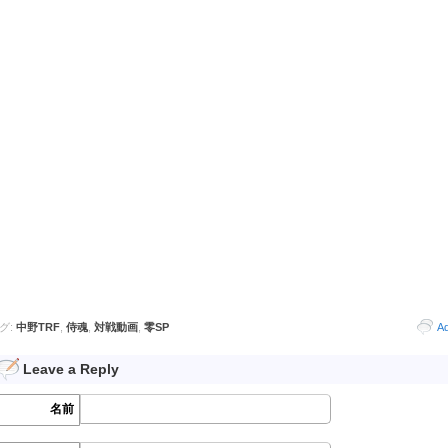
グ:
中野TRF
,
侍魂
,
対戦動画
,
零SP
A
Leave a Reply
名前