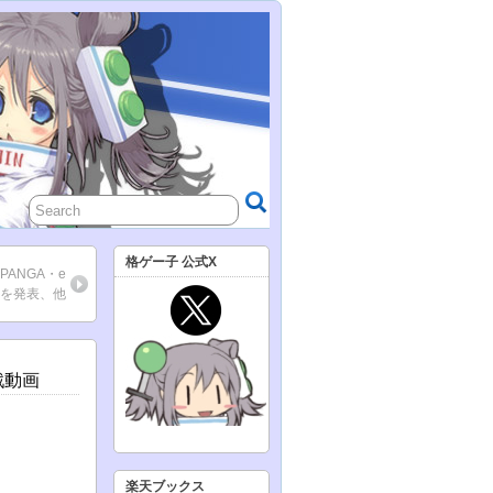
格ゲー子 公式X
PANGA・e
を発表、他
戦動画
楽天ブックス