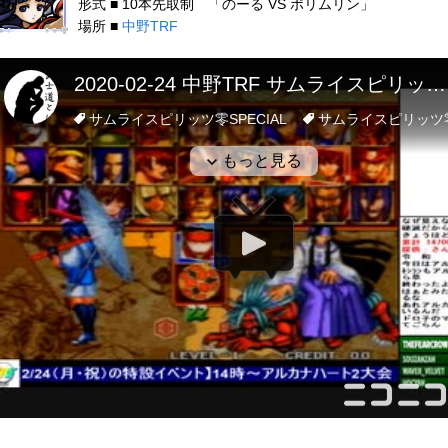
形式 ■ 10本先取制 「のーる VS ポリムリン」
場所 ■
中野TRF