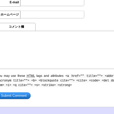
E-mail
ホームページ
コメント欄
ou may use these
HTML
tags and attributes:
<a href="" title=""> <abbr
acronym title=""> <b> <blockquote cite=""> <cite> <code> <del d
em> <i> <q cite=""> <s> <strike> <strong>