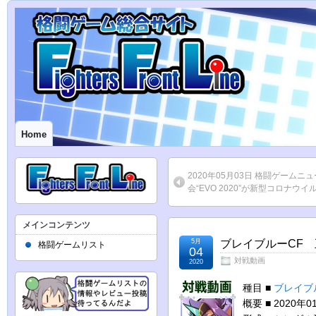
Home
2020年05月03日 格闘ゲーム
会“EVO 2020”が新型コロナ
メインコンテンツ
5月
ブレイブルーCF 五
格闘ゲームリスト
04
対戦動画
2020
種目 ■
ブレイブ
概要 ■ 2020年