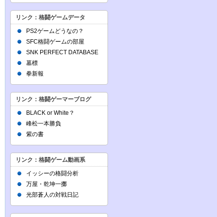
リンク：格闘ゲームデータ
PS2ゲームどうなの？
SFC格闘ゲームの部屋
SNK PERFECT DATABASE
墓標
拳新報
リンク：格闘ゲーマーブログ
BLACK or White？
峰松一本勝負
紫の書
リンク：格闘ゲーム動画系
イッシーの格闘分析
万屋・乾坤一擲
光部蒼人の対戦日記