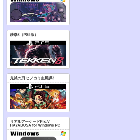
鉄拳8（PS5版）
鬼滅の刃 ヒノカミ血風譚2
リアルアーケードPro.V
HAYABUSA for Windows PC