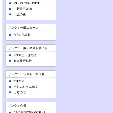
MOON CHRONICLE
中野龍三Web
天涯の森
リンク：一般ニュース
R.F.L.D./S.E.
リンク：一般テキストサイト
VNSI 堕天使の槍
ねぎ秘密結社
リンク：イラスト・創作系
outlet 2
さしみちゃんねる
ぶるのば
リンク：企業
ARC SYSTEM WORKS