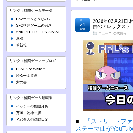
リンク：格闘ゲームデータ
PS2ゲームどうなの？
3月
2026年03月21日
21
SFC格闘ゲームの部屋
供のアレックステー
2026
SNK PERFECT DATABASE
ニュース
,
公式情報
墓標
拳新報
リンク：格闘ゲーマーブログ
BLACK or White？
峰松一本勝負
紫の書
リンク：格闘ゲーム動画系
イッシーの格闘分析
万屋・乾坤一擲
光部蒼人の対戦日記
■
『ストリートファイタ
ステーマ曲がYouT