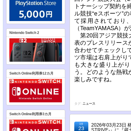
トナーシップ契約を
ル競技“eスポーツ”
て採用されており
（TeamYAMASA
Nintendo Switch 2
第20回アジア競技
表のプレスリリース
合わせてチェックし
ツ市場は右肩上がり
も大きな盛り上がり
う。どのような熱戦
Switch Online利用券12カ月
楽しみですね。
タグ:
ニュース
Switch Online利用券3カ月
3月
2026年03月23日
23
STRIVE-』に