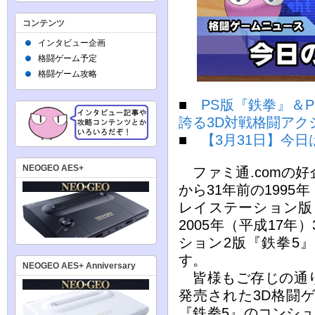
コンテンツ
インタビュー企画
格闘ゲーム予定
格闘ゲーム攻略
■
PS版『鉄拳』＆
誇る3D対戦格闘ア
■
【3月31日】今日
NEOGEO AES+
ファミ通.comの
から31年前の1995
レイステーション版
2005年（平成17
ション2版『鉄拳5
す。
NEOGEO AES+ Anniversary
皆様もご存じの通り
発売された3D格闘
『鉄拳5』のコンシュ