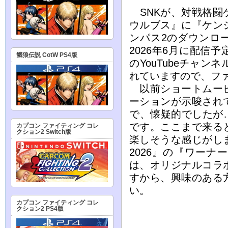
SNKが、対戦格闘
ウルブス』に『ケン
ンパス2のダウンロ
2026年6月に配信
餓狼伝説 CotW PS4版
のYouTubeチャ
れていますので、フ
以前ショートムービ
ーションが示唆され
で、懐疑的でしたが
です。ここまで来る
カプコン ファイティング コレ
クション2 Switch版
楽しそうな感じがし
2026』の『ワー
は、オリジナルコラ
すから、興味のある
い。
カプコン ファイティング コレ
クション2 PS4版