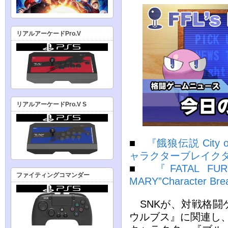
リアルアーケードPro.V
リアルアーケードPro.V S
■
『餓狼伝説 City 
ャラクターブレイク
■
『FATAL FUR
ファイティングコマンダー
MARY”Character Bre
SNKが、対戦格闘
ウルブス』に関連し