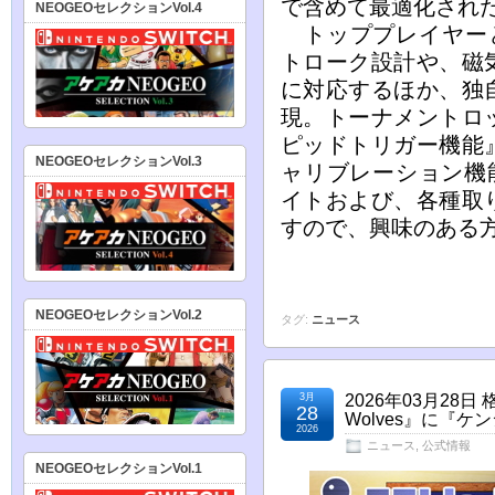
で含めて最適化され
NEOGEOセレクションVol.4
トッププレイヤーと
トローク設計や、磁
に対応するほか、独
現。トーナメントロ
ピッドトリガー機能
NEOGEOセレクションVol.3
ャリブレーション機能
イトおよび、各種取
すので、興味のある
NEOGEOセレクションVol.2
タグ:
ニュース
3月
2026年03月28日 
28
Wolves』に『
2026
ニュース
,
公式情報
NEOGEOセレクションVol.1