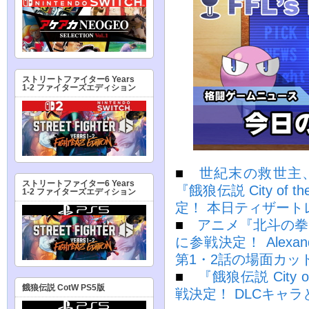
ストリートファイター6 Years
1-2 ファイターズエディション
■
世紀末の救世主
ストリートファイター6 Years
『餓狼伝説 City of
1-2 ファイターズエディション
定！ 本日ティザート
■
アニメ『北斗の拳
に参戦決定！ Alex
第1・2話の場面カッ
■
『餓狼伝説 City 
餓狼伝説 CotW PS5版
戦決定！ DLCキャラ