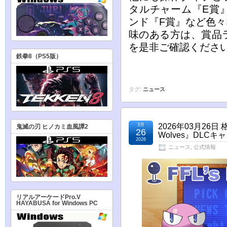
タルチャーム『E賞
ンド『F賞』など色
味のある方は、賞品
を是非ご確認くださ
鉄拳8（PS5版）
タグ:
ニュース
3月
2026年03月26日 
鬼滅の刃 ヒノカミ血風譚2
26
Wolves』DL
2026
ニュース
,
公式情報
リアルアーケードPro.V
HAYABUSA for Windows PC