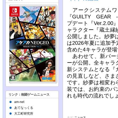
アークシステムワ
『GUILTY GEAR
プデート『Ver.2.
ャラクター『蔵土縁
公開しました。紗夢は
は2026年夏に追加
含めた4キャラが登
あわせて、新バージョ
ーが公開。全キャラ
新システムとなる『
の見直しなど、さま
です。紗夢は相変わ
装では、お約束のパ
リンク：格闘ゲームニュース
れも時代の流れでし
am-net
あてなっくる
大工町研究所
タグ:
ニュース