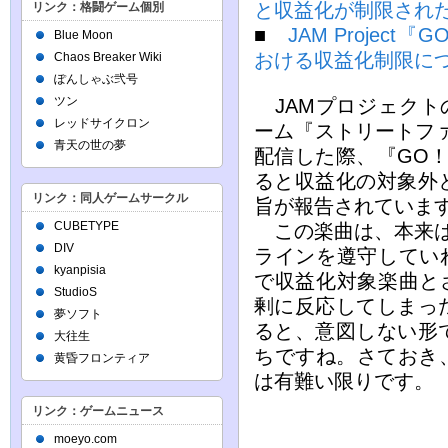
と収益化が制限され
リンク：格闘ゲーム個別
■
JAM Project
Blue Moon
おける収益化制限に
Chaos Breaker Wiki
ぽんしゃぶ弐号
ツン
JAMプロジェクト
レッドサイクロン
ーム『ストリートファ
青天の世の夢
配信した際、『GO！
ると収益化の対象外
リンク：同人ゲームサークル
旨が報告されていま
CUBETYPE
この楽曲は、本来は
DIV
ラインを遵守していれ
kyanpisia
で収益化対象楽曲とさ
StudioS
剰に反応してしまっ
夢ソフト
ると、意図しない形
大往生
ちですね。さておき
黄昏フロンティア
は有難い限りです。
リンク：ゲームニュース
moeyo.com