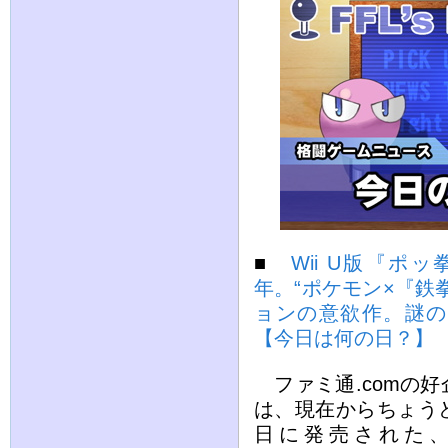
■
Wii U版『ポッ拳
年。“ポケモン×『鉄
ョンの意欲作。謎の
【今日は何の日？】
ファミ通.comの
は、現在からちょうど1
日に発売された、W