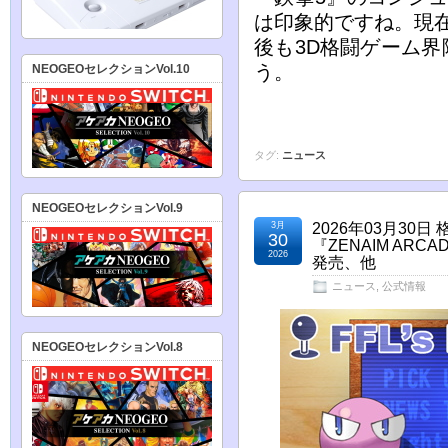
は印象的ですね。現
後も3D格闘ゲーム
う。
NEOGEOセレクションVol.10
タグ:
ニュース
NEOGEOセレクションVol.9
3月
2026年03月3
30
『ZENAIM ARCA
2026
発売、他
ニュース
,
公式情報
NEOGEOセレクションVol.8