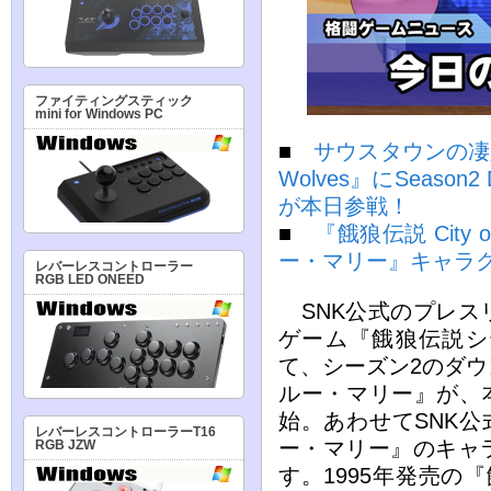
ファイティングスティック
mini for Windows PC
■
サウスタウンの凄腕エ
Wolves』にSeas
が本日参戦！
■
『餓狼伝説 City 
ー・マリー』キャラ
レバーレスコントローラー
RGB LED ONEED
SNK公式のプレス
ゲーム『餓狼伝説シ
て、シーズン2のダ
ルー・マリー』が、本
始。あわせてSNK公
レバーレスコントローラーT16
ー・マリー』のキャ
RGB JZW
す。1995年発売の