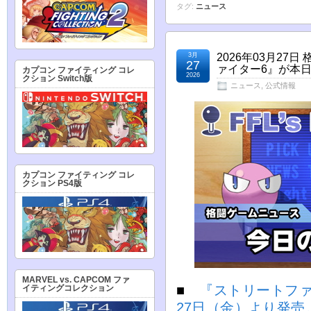
タグ:
ニュース
3月
2026年03月2
27
ァイター6』が本日
カプコン ファイティング コレ
2026
クション Switch版
ニュース
,
公式情報
カプコン ファイティング コレ
クション PS4版
MARVEL vs. CAPCOM ファ
■
『ストリートファ
イティングコレクション
27日（金）より発