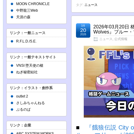
MOON CHRONICLE
タグ:
ニュース
中野龍三Web
天涯の森
3月
2026年03月20日 
20
Wolves』ブル
リンク：一般ニュース
2026
ニュース
,
公式情報
R.F.L.D./S.E.
リンク：一般テキストサイト
VNSI 堕天使の槍
ねぎ秘密結社
リンク：イラスト・創作系
outlet 2
さしみちゃんねる
ぶるのば
リンク：企業
■
『餓狼伝説 City 
ARC SYSTEM WORKS