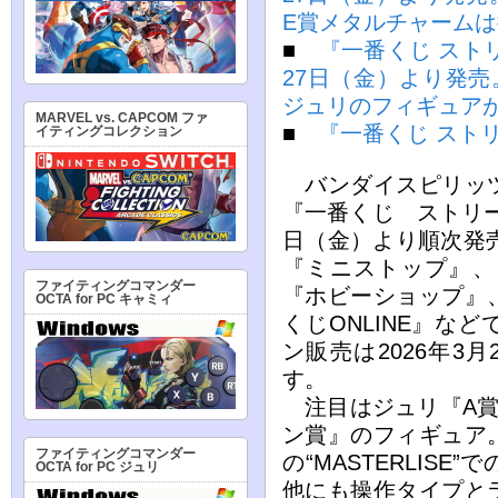
E賞メタルチャーム
■
『一番くじ ストリ
27日（金）より発
ジュリのフィギュア
MARVEL vs. CAPCOM ファ
■
『一番くじ スト
イティングコレクション
バンダイスピリッツ
『一番くじ ストリー
日（金）より順次発売
『ミニストップ』、
ファイティングコマンダー
『ホビーショップ』
OCTA for PC キャミィ
くじONLINE』な
ン販売は2026年3
す。
注目はジュリ『A賞
ン賞』のフィギュア
ファイティングコマンダー
の“MASTERLIS
OCTA for PC ジュリ
他にも操作タイプと