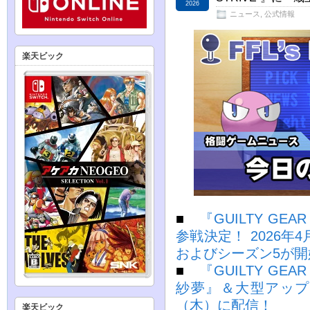
2026
ニュース
,
公式情報
楽天ビック
■
『GUILTY GE
参戦決定！ 2026年4
およびシーズン5が
■
『GUILTY GE
紗夢』＆大型アップデー
（木）に配信！
楽天ビック