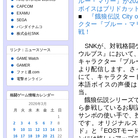
ルー・マリー』が20
CAPCOM
ボイスはブリドカッ
EXAMU
■
『餓狼伝説 City o
SEGA
クター『ブルー・マリ
バンダイナムコ
戦！
株式会社SNK
SNKが、対戦格闘
リンク：ニュースソース
ウルブス』において
GAME Watch
キャラクター『ブルー
GAMER
より配信します。さっ
ファミ通.com
にて、キャラクター
電撃オンライン
本語ボイスの声優は
当。
格闘ゲーム情報カレンダー
餓狼伝説シリーズで
2026年3月
ら参戦しているお馴
月
火
水
木
金
土
日
サンボの使い手で、
1
です。オリジナルス
2
3
4
5
6
7
8
ド』と『EOSTモ
9
10
11
12
13
14
15
16
17
18
19
20
21
22