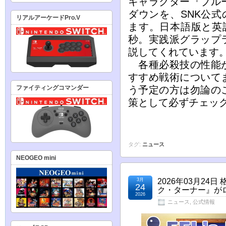
キャラクター『ブル
ダウンを、SNK公式
リアルアーケードPro.V
ます。日本語版と英
秒。実践派グラップ
説してくれています
各種必殺技の性能が
すすめ戦術について
ファイティングコマンダー
う予定の方は勿論の
策として必ずチェッ
タグ:
ニュース
NEOGEO mini
3月
2026年03月2
24
ク・ターナー』が
2026
ニュース
,
公式情報