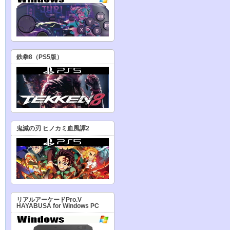
鉄拳8（PS5版）
鬼滅の刃 ヒノカミ血風譚2
リアルアーケードPro.V
HAYABUSA for Windows PC