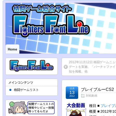
Home
2012年11月12日 格闘ゲーム
デートを実施、「バーチャファイタ
知を掲載、他
メインコンテンツ
11月
ブレイブルーCS2 
格闘ゲームリスト
13
対戦動画
2012
種目 ■
ブレイブル
概要 ■ 2012