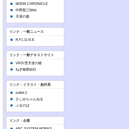
MOON CHRONICLE
中野龍三Web
天涯の森
リンク：一般ニュース
R.F.L.D./S.E.
リンク：一般テキストサイト
VNSI 堕天使の槍
ねぎ秘密結社
リンク：イラスト・創作系
outlet 2
さしみちゃんねる
ぶるのば
リンク：企業
ARC SYSTEM WORKS