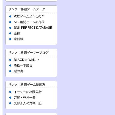
リンク：格闘ゲームデータ
PS2ゲームどうなの？
SFC格闘ゲームの部屋
SNK PERFECT DATABASE
墓標
拳新報
リンク：格闘ゲーマーブログ
BLACK or White？
峰松一本勝負
紫の書
リンク：格闘ゲーム動画系
イッシーの格闘分析
万屋・乾坤一擲
光部蒼人の対戦日記