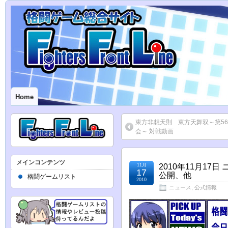
Home
東方非想天則 東方天舞双～第5
会～ 対戦動画
メインコンテンツ
11月
2010年11月17
17
公開、他
格闘ゲームリスト
2010
ニュース
,
公式情報