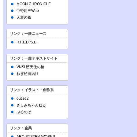
MOON CHRONICLE
中野龍三Web
天涯の森
リンク：一般ニュース
R.F.L.D./S.E.
リンク：一般テキストサイト
VNSI 堕天使の槍
ねぎ秘密結社
リンク：イラスト・創作系
outlet 2
さしみちゃんねる
ぶるのば
リンク：企業
ARC SYSTEM WORKS