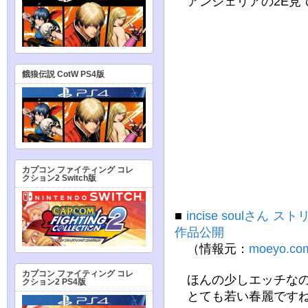
アンジェリアの2E見
餓狼伝説 CotW PS4版
カプコン ファイティング コレ
クション2 Switch版
■
incise soulさ
作品公開
（情報元：
moeyo.co
カプコン ファイティング コレ
ほんの少しエッチなの
クション2 PS4版
とても若い春麗ですね