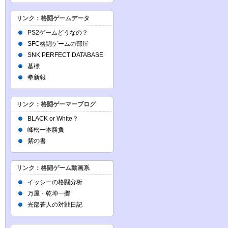
リンク：格闘ゲームデータ
PS2ゲームどうなの？
SFC格闘ゲームの部屋
SNK PERFECT DATABASE
墓標
拳新報
リンク：格闘ゲーマーブログ
BLACK or White？
峰松一本勝負
紫の書
リンク：格闘ゲーム動画系
イッシーの格闘分析
万屋・乾坤一擲
光部蒼人の対戦日記