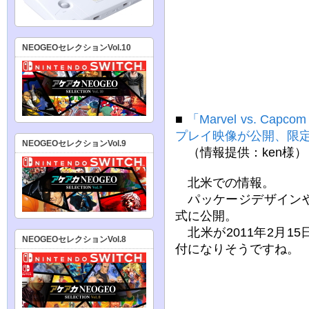
NEOGEOセレクションVol.10
■
「Marvel vs. C
プレイ映像が公開、限
NEOGEOセレクションVol.9
（情報提供：ken様）
北米での情報。
パッケージデザインや
式に公開。
北米が2011年2月1
NEOGEOセレクションVol.8
付になりそうですね。