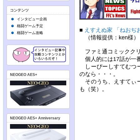
コンテンツ
インタビュー企画
格闘ゲーム予定
■
えすえぬ家 「ねおぢお
格闘ゲーム攻略
（情報提供：ken様）
ファミ通コミッククリ
個人的には17話が一
しーぴーしすてむつー
のなら・・・。
NEOGEO AES+
そのうち、えすてぃー
も（笑）。
NEOGEO AES+ Anniversary