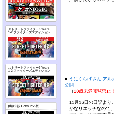
ストリートファイター6 Years
1-2 ファイターズエディション
ストリートファイター6 Years
1-2 ファイターズエディション
■
うにくらげさん ア
公開
（
18歳未満閲覧禁止
11月16日の日記より
餓狼伝説 CotW PS5版
かなりエッチなので、