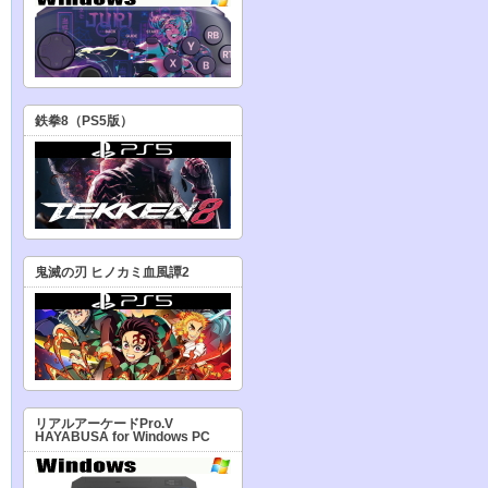
鉄拳8（PS5版）
鬼滅の刃 ヒノカミ血風譚2
リアルアーケードPro.V
HAYABUSA for Windows PC