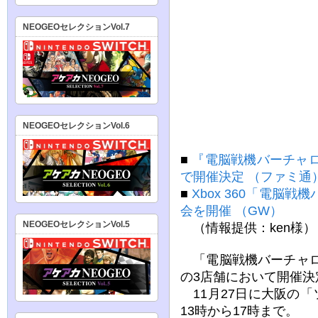
NEOGEOセレクションVol.7
NEOGEOセレクションVol.6
■
『電脳戦機バーチャ
で開催決定 （ファミ通
■
Xbox 360「電脳
会を開催 （GW）
NEOGEOセレクションVol.5
（情報提供：ken様）
「電脳戦機バーチャロ
の3店舗において開催決
11月27日に大阪の「
13時から17時まで。