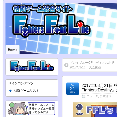
Home
ブレイブルーCF ディノス北
2017/03/11 大会動画
メインコンテンツ
3月
2017年03月21日
21
Fighters:Des
格闘ゲームリスト
2017
ニュース
,
公式情報