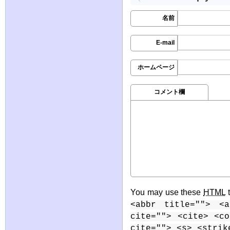
名前
E-mail
ホームページ
コメント欄
You may use these
HTML
t
<abbr title=""> <a
cite=""> <cite> <c
cite=""> <s> <strik