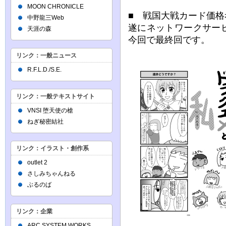
MOON CHRONICLE
■ 戦国大戦カード価格考
中野龍三Web
遂にネットワークサー
天涯の森
今回で最終回です。
リンク：一般ニュース
R.F.L.D./S.E.
リンク：一般テキストサイト
VNSI 堕天使の槍
ねぎ秘密結社
リンク：イラスト・創作系
outlet 2
さしみちゃんねる
ぶるのば
リンク：企業
ARC SYSTEM WORKS