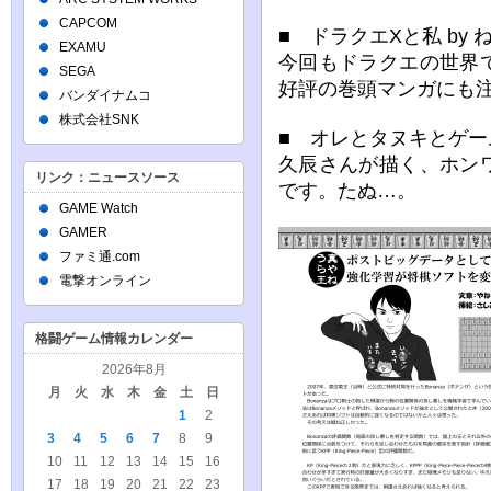
CAPCOM
■ ドラクエXと私 by 
EXAMU
今回もドラクエの世界
SEGA
好評の巻頭マンガにも
バンダイナムコ
株式会社SNK
■ オレとタヌキとゲーム
久辰さんが描く、ホン
リンク：ニュースソース
です。たぬ…。
GAME Watch
GAMER
ファミ通.com
電撃オンライン
格闘ゲーム情報カレンダー
2026年8月
月
火
水
木
金
土
日
1
2
3
4
5
6
7
8
9
10
11
12
13
14
15
16
17
18
19
20
21
22
23