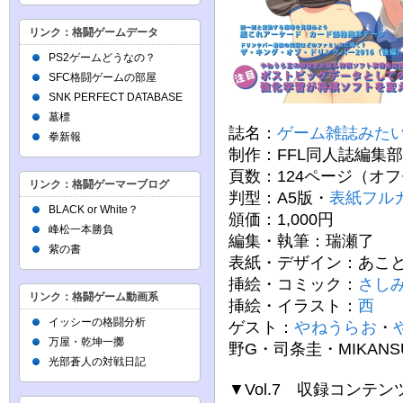
リンク：格闘ゲームデータ
PS2ゲームどうなの？
SFC格闘ゲームの部屋
SNK PERFECT DATABASE
墓標
誌名：
ゲーム雑誌みたいな
拳新報
制作：FFL同人誌編集部
頁数：124ページ（オ
リンク：格闘ゲーマーブログ
判型：A5版・
表紙フル
BLACK or White？
頒価：1,000円
峰松一本勝負
編集・執筆：瑞瀬了
紫の書
表紙・デザイン：あこ
挿絵・コミック：
さし
リンク：格闘ゲーム動画系
挿絵・イラスト：
西
イッシーの格闘分析
ゲスト：
やねうらお
・
万屋・乾坤一擲
野G・司条圭・MIKAN
光部蒼人の対戦日記
▼Vol.7 収録コンテン