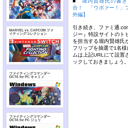
■
堀内賢雄氏の書き
合！ 「ウボァー！」
外編】
引き続き、ファミ通.c
MARVEL vs. CAPCOM ファ
ジー』特設サイトのト
イティングコレクション
を担当する堀内賢雄氏
フリップを抽選で1名
ムは上記URLにて設
ックしておきましょう
ファイティングコマンダー
OCTA for PC キャミィ
ファイティングコマンダー
OCTA for PC ジュリ