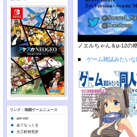
ノエルちゃん＆μ-12
■
ゲーム雑誌みたいな同
リンク：格闘ゲームニュース
am-net
あてなっくる
大工町研究所