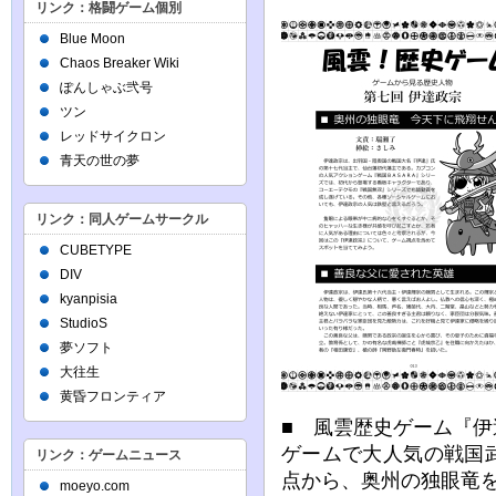
リンク：格闘ゲーム個別
Blue Moon
Chaos Breaker Wiki
ぽんしゃぶ弐号
ツン
レッドサイクロン
青天の世の夢
リンク：同人ゲームサークル
CUBETYPE
DIV
kyanpisia
StudioS
夢ソフト
大往生
黄昏フロンティア
■ 風雲歴史ゲーム『伊
ゲームで大人気の戦国
リンク：ゲームニュース
点から、奥州の独眼竜
moeyo.com