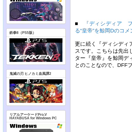
■
『ディシディア 
る“皇帝”を鯨岡Dのコ
鉄拳8（PS5版）
更に続く『ディシディ
スです。こちらは先出
ター『皇帝』を鯨岡デ
とのことなので、DFF
鬼滅の刃 ヒノカミ血風譚2
リアルアーケードPro.V
HAYABUSA for Windows PC