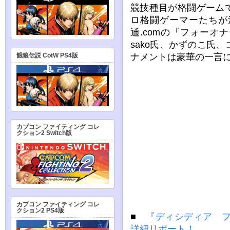
競技種目が格闘ゲーム
ロ格闘ゲーマーたちが
通.comの『フォー
sako氏、かずのこ氏
ナメントは豪華の一言
餓狼伝説 CotW PS4版
カプコン ファイティング コレ
クション2 Switch版
カプコン ファイティング コレ
クション2 PS4版
■
『ディシディア 
詳細リポート！