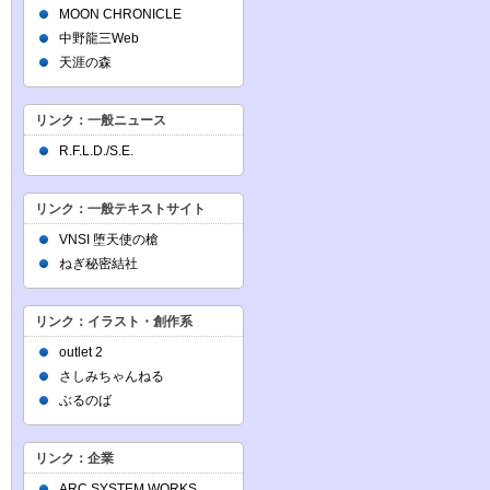
MOON CHRONICLE
中野龍三Web
天涯の森
リンク：一般ニュース
R.F.L.D./S.E.
リンク：一般テキストサイト
VNSI 堕天使の槍
ねぎ秘密結社
リンク：イラスト・創作系
outlet 2
さしみちゃんねる
ぶるのば
リンク：企業
ARC SYSTEM WORKS