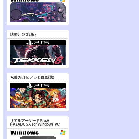
鉄拳8（PS5版）
鬼滅の刃 ヒノカミ血風譚2
リアルアーケードPro.V
HAYABUSA for Windows PC