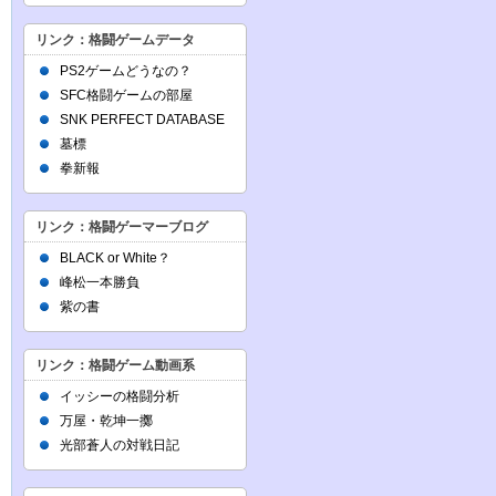
リンク：格闘ゲームデータ
PS2ゲームどうなの？
SFC格闘ゲームの部屋
SNK PERFECT DATABASE
墓標
拳新報
リンク：格闘ゲーマーブログ
BLACK or White？
峰松一本勝負
紫の書
リンク：格闘ゲーム動画系
イッシーの格闘分析
万屋・乾坤一擲
光部蒼人の対戦日記