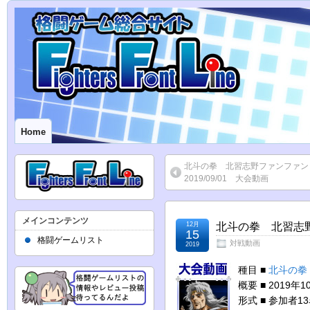
Home
北斗の拳 北習志野ファンファ
2019/09/01 大会動画
メインコンテンツ
12月
北斗の拳 北習志野フ
15
格闘ゲームリスト
対戦動画
2019
種目 ■
北斗の拳
概要 ■ 2019
形式 ■ 参加者