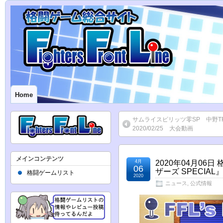
Home
サムライスピリッツ零SP 中野
2020/02/25 大会動画
メインコンテンツ
4月
2020年04月0
06
ザーズ SPECI
格闘ゲームリスト
2020
ニュース
,
公式情報