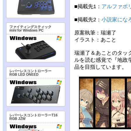
■掲載先1：
アルファポ
■掲載先2：
小説家にな
ファイティングスティック
mini for Windows PC
原案執筆：瑞瀬了
イラスト：あこと
瑞瀬了＆あことのタッ
ルを読む感覚で『地政
品を目指しています。
レバーレスコントローラー
RGB LED ONEED
レバーレスコントローラーT16
RGB JZW