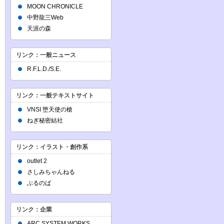
MOON CHRONICLE
中野龍三Web
天涯の森
リンク：一般ニュース
R.F.L.D./S.E.
リンク：一般テキストサイト
VNSI 堕天使の槍
ねぎ秘密結社
リンク：イラスト・創作系
outlet 2
さしみちゃんねる
ぶるのば
リンク：企業
ARC SYSTEM WORKS