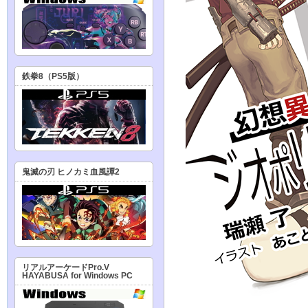
鉄拳8（PS5版）
鬼滅の刃 ヒノカミ血風譚2
リアルアーケードPro.V
HAYABUSA for Windows PC