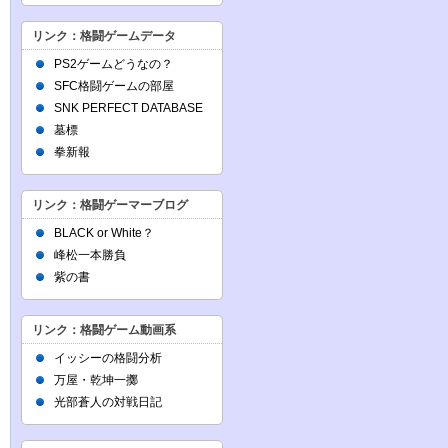
リンク：格闘ゲームデータ
PS2ゲームどうなの？
SFC格闘ゲームの部屋
SNK PERFECT DATABASE
墓標
拳新報
リンク：格闘ゲーマーブログ
BLACK or White？
峰松一本勝負
紫の書
リンク：格闘ゲーム動画系
イッシーの格闘分析
万屋・乾坤一擲
光部蒼人の対戦日記