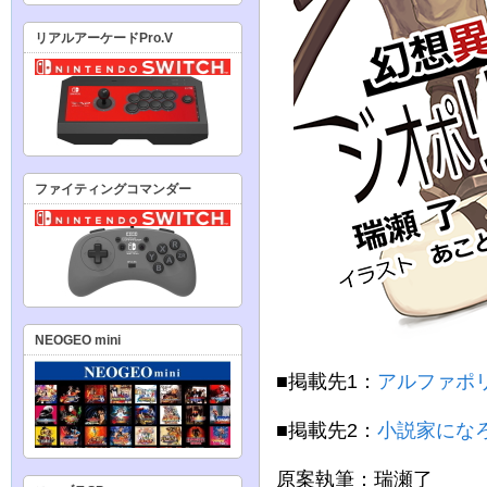
リアルアーケードPro.V
ファイティングコマンダー
NEOGEO mini
■掲載先1：
アルファポ
■掲載先2：
小説家にな
原案執筆：瑞瀬了