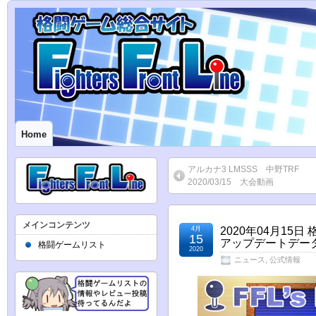
Home
アルカナ3 LMSSS 中野TRF
2020/03/15 大会動画
メインコンテンツ
4月
2020年04月15
15
アップデートデータ『
格闘ゲームリスト
2020
ニュース
,
公式情報