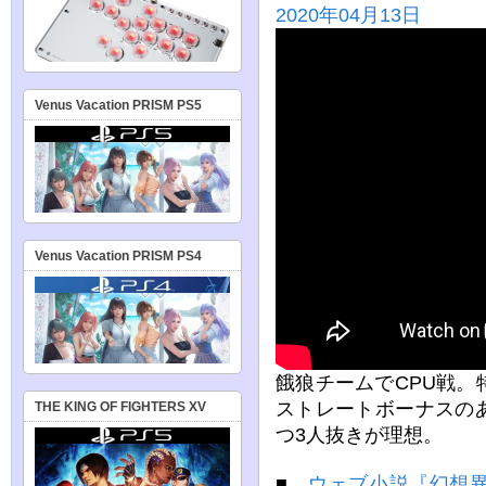
2020年04月13日
Venus Vacation PRISM PS5
Venus Vacation PRISM PS4
餓狼チームでCPU戦
ストレートボーナスの
THE KING OF FIGHTERS XV
つ3人抜きが理想。
■
ウェブ小説『幻想