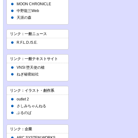
MOON CHRONICLE
中野龍三Web
天涯の森
リンク：一般ニュース
R.F.L.D./S.E.
リンク：一般テキストサイト
VNSI 堕天使の槍
ねぎ秘密結社
リンク：イラスト・創作系
outlet 2
さしみちゃんねる
ぶるのば
リンク：企業
ARC SYSTEM WORKS