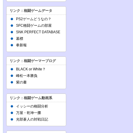
リンク：格闘ゲームデータ
PS2ゲームどうなの？
SFC格闘ゲームの部屋
SNK PERFECT DATABASE
墓標
拳新報
リンク：格闘ゲーマーブログ
BLACK or White？
峰松一本勝負
紫の書
リンク：格闘ゲーム動画系
イッシーの格闘分析
万屋・乾坤一擲
光部蒼人の対戦日記