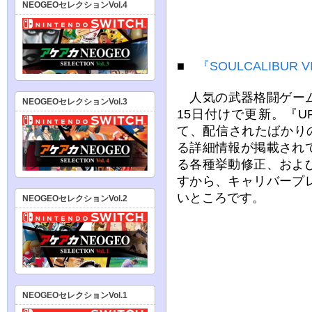
NEOGEOセレクションVol.4
■
『SOULCALIBU
人気の武器格闘ゲーム
NEOGEOセレクションVol.3
15日付けで更新。『U
て、配信されたばかりのア
る詳細情報が掲載され
る各種挙動修正、およ
すから、キャリバープ
いところです。
NEOGEOセレクションVol.2
NEOGEOセレクションVol.1