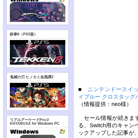
鉄拳8（PS5版）
鬼滅の刃 ヒノカミ血風譚2
■
ニンテンドースイッ
イブルー クロスタッグバ
（情報提供：neo様）
セール情報が続きます
リアルアーケードPro.V
HAYABUSA for Windows PC
る、Switch用のキ
ックアップした記事が