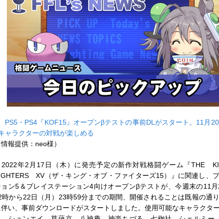
■
PS5・PS4『KOF15』オープンβテストの事前DLがスタート。11月2
8キャラクターの対戦が楽しめる
（情報提供：neo様）
2022年2月17日（木）に発売予定の新作対戦格闘ゲーム『THE K
FIGHTERS XV（ザ・キング・オブ・ファイターズ15）』に関連し、
ション5＆プレイステーション4向けオープンβテストが、今週末の11月
12時から22日（月）23時59分までの期間、開催されることは既報の通
に伴い、事前ダウンロードがスタートしました。使用可能なキャラクタ
ス、シュンエイ、草薙京、八神庵、神楽ちづる、七枷社、シェルミー