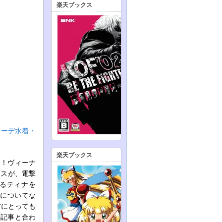
楽天ブックス
中。コーデ水着・
楽天ブックス
合！ヴィーナ
クスが、電撃
いるティナを
泉についてな
方にとっても
の記事と合わ