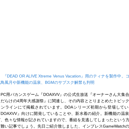
■
『DEAD OR ALIVE Xtreme Venus Vacation』用のティナを製作
花鳥風月や新機能の温泉、BGMのサブスク解禁も判明
PC用バカンスゲーム『DOAXVV』の公式生放送『オーナーさん大集
スだらけの4周年大感謝祭』に関連し、その内容ととりまとめたトピッ
オンラインにて掲載されています。DOAシリーズ初期から登場して
『DOAXVV』向けに開発していることや、新水着の紹介。新機能の温
ど、色々な情報が記されていますので、番組を見逃してしまったという
有難い記事でしょう。先日ご紹介致しました、インプレスGameWatch