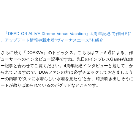
■
『DEAD OR ALIVE Xtreme Venus Vacation』4周年記念で作
ー。アップデート情報や新水着“ヴィーナスエース”も紹介
さらに続く『DOAXVV』のトピックス。こちらはファミ通による、
デューサーへのインタビュー記事ですね。先日のインプレスGameWatc
ュー記事と合わせてご覧ください。4周年記念インタビューと題して、
語られていますので、DOAファンの方は必ずチェックしておきましょ
ューの内容で“久々に水着らしい水着を見たな”とか、時折吹き出しそう
ワードが散りばめられているのがグッドなところです。