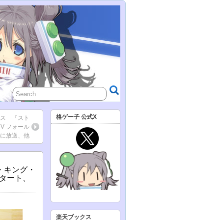
格ゲー子 公式X
ース 『スト
V フォール
日に放送、他
ザ・キング・
スタート、
楽天ブックス