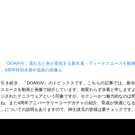
■
『DOAXVV』濡れると色が変化する新水着・ヴィーナスエースを動
介。4周年特別水着や温泉の画像も
引き続き、『DOAXVV』のトピックスです。こちらの記事では、新
ナスエースを動画と画像で紹介しています。相変わらず水着と申します
ンジされたテニスウェアという印象ですが、セクシーかつ魅力的なのは
すね。また4周年アニバーサリーコーデガチャの紹介、育成が快適にな
泉』についての説明もありますので、紳士諸兄の皆様は要チェックです