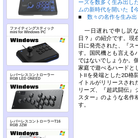
ーズを数多く生み出した
ムの新時代を開いた【
■
数々の名作を生み出
ファイティングスティック
一日遅れで申し訳な
mini for Windows PC
日？』の紹介です。現在か
日に発売された、『ス
す。国民機とも言える
ではないでしょうか。個
家庭で遊べるハードと
トIIを発端とした2D
レバーレスコントローラー
RGB LED ONEED
イトルがリリースされ
リーズ、『超武闘伝』
スター』のような名作
す。
レバーレスコントローラーT16
RGB JZW