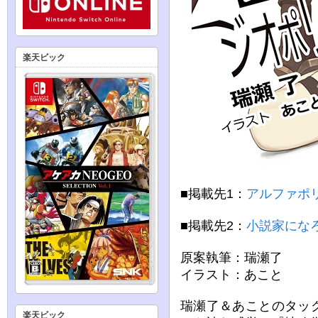
楽天ビック
■掲載先1：
アルファポ
■掲載先2：
小説家にな
原案執筆：瑞瀬了
イラスト：あこと
瑞瀬了＆あことのタッ
楽天ビック