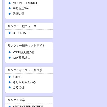
MOON CHRONICLE
中野龍三Web
天涯の森
リンク：一般ニュース
R.F.L.D./S.E.
リンク：一般テキストサイト
VNSI 堕天使の槍
ねぎ秘密結社
リンク：イラスト・創作系
outlet 2
さしみちゃんねる
ぶるのば
リンク：企業
ARC SYSTEM WORKS