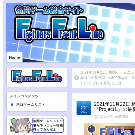
Home
2021年11月21日 格闘ゲームニュ
本以上の初代Xbox/360作品が、Xb
X｜Sでプレイ可能に、他
メインコンテンツ
11月
2021年11月22
格闘ゲームリスト
22
『Project L
2021
ニュース
,
公式情報