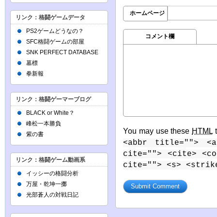
ホームページ
リンク：格闘ゲームデータ
PS2ゲームどうなの？
コメント欄
SFC格闘ゲームの部屋
SNK PERFECT DATABASE
墓標
拳新報
リンク：格闘ゲーマーブログ
BLACK or White？
峰松一本勝負
You may use these
HTML
t
紫の書
<abbr title=""> <a
cite=""> <cite> <c
リンク：格闘ゲーム動画系
cite=""> <s> <strik
イッシーの格闘分析
万屋・乾坤一擲
光部蒼人の対戦日記