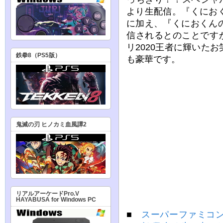
より生配信。『くにお
に加え、『くにおくん
信されるとのことです
リ2020王者に輝いた
鉄拳8（PS5版）
も豪華です。
鬼滅の刃 ヒノカミ血風譚2
リアルアーケードPro.V
HAYABUSA for Windows PC
■
スーパーファミコ