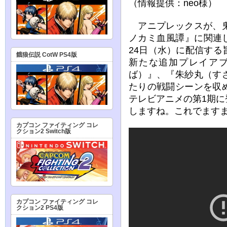
（情報提供：neo様）
アニプレックスが、鬼
ノカミ血風譚』に関連し
24日（水）に配信す
餓狼伝説 CotW PS4版
新たな追加プレイア
ば）』、『朱紗丸（す
たりの戦闘シーンを収
テレビアニメの第1期
しますね。これでます
カプコン ファイティング コレ
クション2 Switch版
カプコン ファイティング コレ
クション2 PS4版