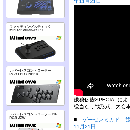
年11月21日
ファイティングスティック
mini for Windows PC
レバーレスコントローラー
RGB LED ONEED
餓狼伝説SPECIAL
総当たり戦形式。大会本
レバーレスコントローラーT16
RGB JZW
■
ゲーセンミカド 餓
11月21日