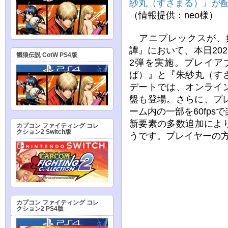
紗丸（すさまる）』が
（情報提供：neo様）
アニプレックスが、
譚』において、本日202
餓狼伝説 CotW PS4版
2弾を実施。プレイア
ば）』と『朱紗丸（す
デートでは、オンライ
盤も登場。さらに、プレイ
ーム内の一部を60fpsで
新要素の多数追加によ
カプコン ファイティング コレ
クション2 Switch版
うです。プレイヤーの
カプコン ファイティング コレ
クション2 PS4版