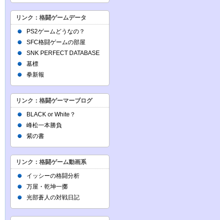
リンク：格闘ゲームデータ
PS2ゲームどうなの？
SFC格闘ゲームの部屋
SNK PERFECT DATABASE
墓標
拳新報
リンク：格闘ゲーマーブログ
BLACK or White？
峰松一本勝負
紫の書
リンク：格闘ゲーム動画系
イッシーの格闘分析
万屋・乾坤一擲
光部蒼人の対戦日記