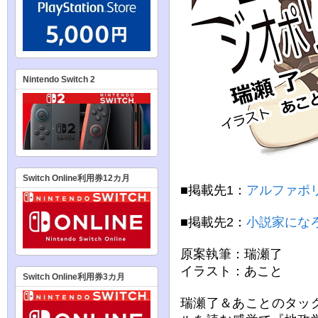
Nintendo Switch 2
Switch Online利用券12カ月
■掲載先1：
アルファポ
■掲載先2：
小説家にな
原案執筆：瑞瀬了
イラスト：あこと
Switch Online利用券3カ月
瑞瀬了＆あことのタッ