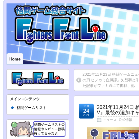
Home
2021年11月23日 格闘ゲームニ
の刃 ヒノカミ血風譚』矢琶羽と
た記事がファミ通にて掲載、他
メインコンテンツ
11月
2021年11月2
格闘ゲームリスト
24
V』最後の追加キャ
2021
ニュース
,
公式情報