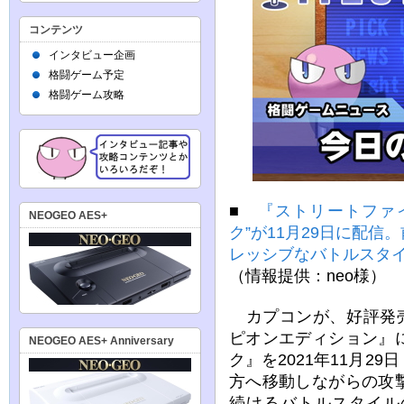
コンテンツ
インタビュー企画
格闘ゲーム予定
格闘ゲーム攻略
■
『ストリートファ
NEOGEO AES+
ク”が11月29日に配
レッシブなバトルスタ
（情報提供：neo様）
カプコンが、好評発売
ピオンエディション』
NEOGEO AES+ Anniversary
ク』を2021年11月2
方へ移動しながらの攻
続けるバトルスタイル