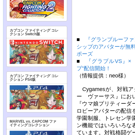
カプコン ファイティング コレ
クション Switch版
■
『グランブルーファ
シップのアバターが無料
ポーズ
■
『グラブルVS』×
プ”配信開始！
（情報提供：neo様）
カプコン ファイティング コレ
クション PS4版
Cygamesが、対戦
ー ヴァーサス』にお
『ウマ娘プリティーダ
ロビーアバターの配信
学園制服、トレセン学
MARVEL vs. CAPCOM ファ
ン機能ではいろいろな
イティングコレクション
ています。対戦格闘ゲ