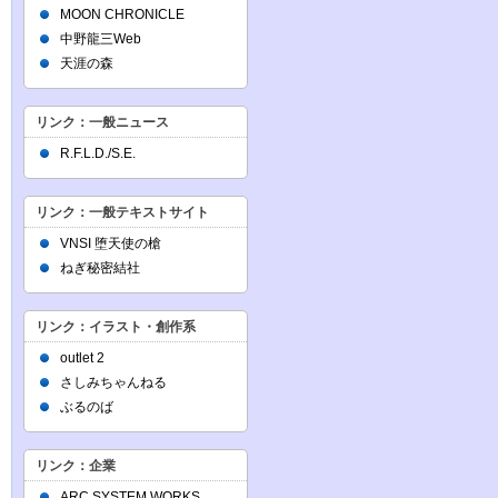
MOON CHRONICLE
中野龍三Web
天涯の森
リンク：一般ニュース
R.F.L.D./S.E.
リンク：一般テキストサイト
VNSI 堕天使の槍
ねぎ秘密結社
リンク：イラスト・創作系
outlet 2
さしみちゃんねる
ぶるのば
リンク：企業
ARC SYSTEM WORKS