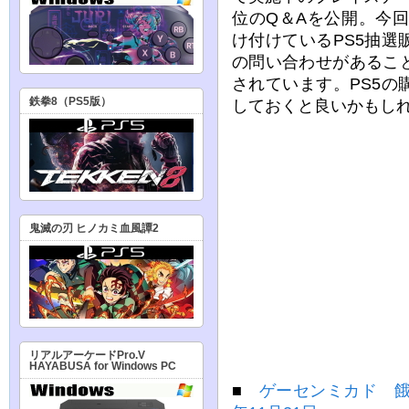
位のQ＆Aを公開。今回
け付けているPS5抽
の問い合わせがあるこ
されています。PS5
鉄拳8（PS5版）
しておくと良いかもし
鬼滅の刃 ヒノカミ血風譚2
リアルアーケードPro.V
HAYABUSA for Windows PC
■
ゲーセンミカド 餓