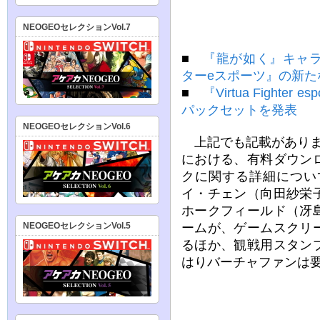
NEOGEOセレクションVol.7
■
『龍が如く』キャ
ターeスポーツ』の新たな
■
『Virtua Fight
パックセットを発表
NEOGEOセレクションVol.6
上記でも記載がありま
における、有料ダウン
クに関する詳細につい
イ・チェン（向田紗栄
ホークフィールド（冴
ームが、ゲームスクリ
NEOGEOセレクションVol.5
るほか、観戦用スタン
はりバーチャファンは