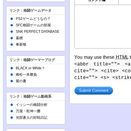
リンク：格闘ゲームデータ
PS2ゲームどうなの？
SFC格闘ゲームの部屋
SNK PERFECT DATABASE
墓標
拳新報
You may use these
HTML
t
リンク：格闘ゲーマーブログ
<abbr title=""> <a
BLACK or White？
cite=""> <cite> <c
峰松一本勝負
cite=""> <s> <strik
紫の書
リンク：格闘ゲーム動画系
イッシーの格闘分析
万屋・乾坤一擲
光部蒼人の対戦日記