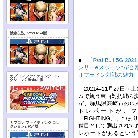
餓狼伝説 CotW PS4版
■
『Red Bull 5G 
ンサーeスポーツ”が
オフライン対戦の魅力
カプコン ファイティング コレ
クション2 Switch版
2021年11月27日（
ムで競う東西対抗戦の決勝戦
が、群馬県高崎市のG
トレポートが、フ
『FIGHTING』、つ
カプコン ファイティング コレ
種目として選出されて
クション2 PS4版
レポートがあるという