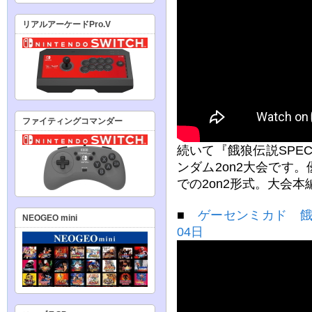
リアルアーケードPro.V
ファイティングコマンダー
続いて『餓狼伝説SPE
ンダム2on2大会です
での2on2形式。大会
■
ゲーセンミカド 餓
NEOGEO mini
04日