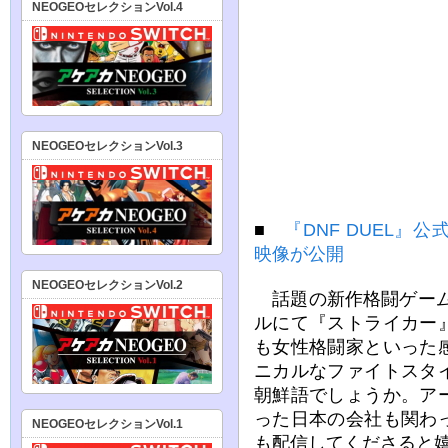
NEOGEOセレクションVol.4
NEOGEOセレクションVol.3
■
『DNF DUEL
映像が公開
NEOGEOセレクションVol.2
話題の新作格闘ゲーム『D
ルにて『ストライカー
も女性格闘家といった
ニカルなファイトスタ
朝鮮語でしょうか。ア
った日本の会社も関わ
NEOGEOセレクションVol.1
も配信してくださると