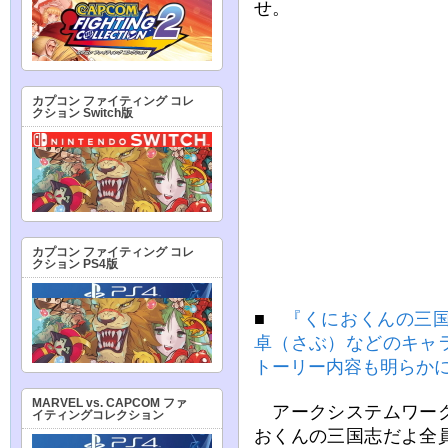
せ。
カプコン ファイティング コレ
クション Switch版
カプコン ファイティング コレ
クション PS4版
■
『くにおくんの三
卓（さぶ）などのキャ
トーリー内容も明らか
MARVEL vs. CAPCOM ファ
アークシステムワーク
イティングコレクション
おくんの三国志だよ全