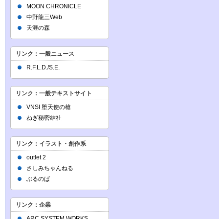
MOON CHRONICLE
中野龍三Web
天涯の森
リンク：一般ニュース
R.F.L.D./S.E.
リンク：一般テキストサイト
VNSI 堕天使の槍
ねぎ秘密結社
リンク：イラスト・創作系
outlet 2
さしみちゃんねる
ぶるのば
リンク：企業
ARC SYSTEM WORKS