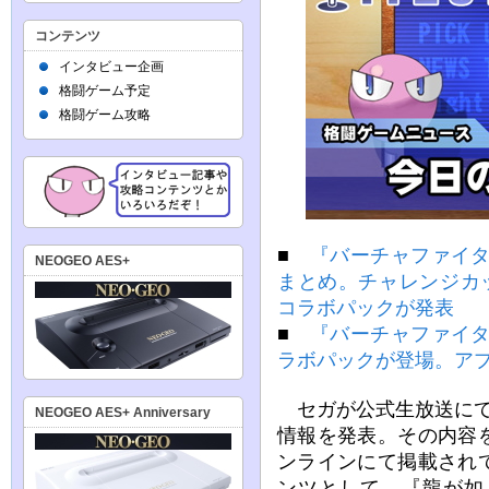
コンテンツ
インタビュー企画
格闘ゲーム予定
格闘ゲーム攻略
■
『バーチャファイタ
NEOGEO AES+
まとめ。チャレンジカッ
コラボパックが発表
■
『バーチャファイタ
ラボパックが登場。ア
セガが公式生放送にて
NEOGEO AES+ Anniversary
情報を発表。その内容
ンラインにて掲載され
ンツとして、『龍が如