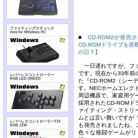
ファイティングスティック
mini for Windows PC
■
CD-ROM2が発
CD-ROMドライブを
の日？】
一日遅れですが、ファ
です。現在から33年前の
レバーレスコントローラー
RGB LED ONEED
た『CD-ROM2（シ
す。NECホームエレク
周辺機器で、家庭用ゲ
採用されたCD-ROM
ァイティング・ストリ
ムとは言い難いですが『
レバーレスコントローラーT16
も発売されましたね。ス
RGB JZW
色々な格闘ゲームがリ