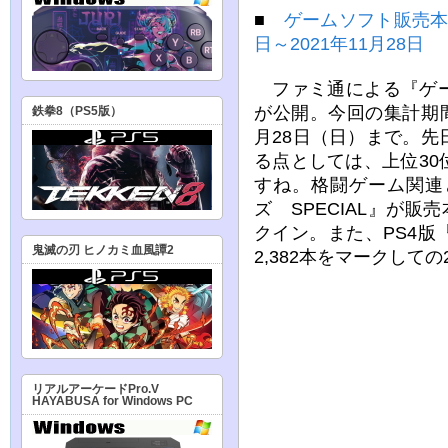
■
ゲームソフト販売本数
日～2021年11月28日
ファミ通による『ゲー
が公開。今回の集計期間は
鉄拳8（PS5版）
月28日（日）まで。
る点としては、上位3
すね。格闘ゲーム関連
ズ SPECIAL』が販
クイン。また、PS4
鬼滅の刃 ヒノカミ血風譚2
2,382本をマークして
リアルアーケードPro.V
HAYABUSA for Windows PC