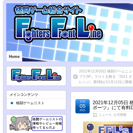
Home
2021年12月03日 格闘ゲームニ
ブラSP』ラストを飾る『2021 
レンジ』第5戦が12月11日に開催
メインコンテンツ
12月
2021年12月0
格闘ゲームリスト
05
ポーツ』にて有料
2021
ニュース
,
公式情報