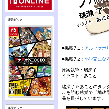
楽天ビック
■掲載先1：
アルファポ
■掲載先2：
小説家にな
原案執筆：瑞瀬了
イラスト：あこと
瑞瀬了＆あことのタッ
ルを読む感覚で『地政
品を目指しています。
楽天ビック