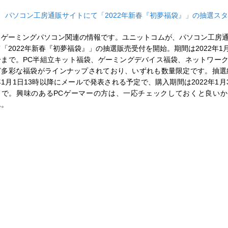
■
パソコン工房通販サイトにて「2022年新春『初夢福袋』」の抽選ス
ゲーミングパソコン関連の情報です。ユニットコムが、パソコン工房
て「2022年新春『初夢福袋』」の抽選販売受付を開始。期間は2022年1月1
分まで。PC半組立キット福袋、ゲーミングデバイス福袋、ネットワー
ど多彩な福袋がラインナップされており、いずれも数量限定です。抽選結
年1月1日13時以降にメールで発表される予定で、購入期間は2022年1月3
まで。興味のあるPCゲーマーの方は、一応チェックしておくと良い
ん。