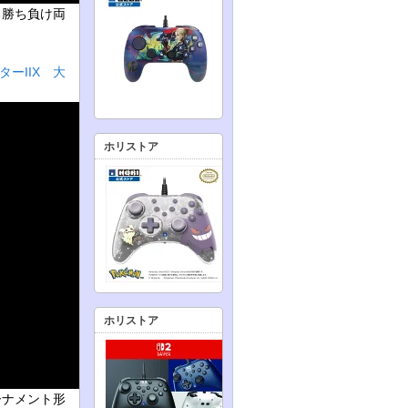
る勝ち負け両
ーIIX 大
ホリストア
ホリストア
ーナメント形