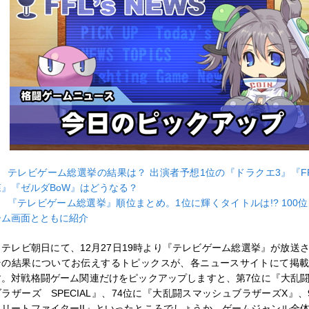
■
テレビゲーム総選挙の結果は？ 出演者予想1位の『ドラクエ3』『F
森』『ゼルダBoW』はどうなる？
■
『テレビゲーム総選挙』順位まとめ。1位に輝くタイトルは!? 100位
ーム画面とともに紹介
テレビ朝日にて、12月27日19時より『テレビゲーム総選挙』が放送
その結果についてお伝えするトピックスが、各ニュースサイトにて掲
す。対戦格闘ゲーム関連だけをピックアップしますと、第7位に『大乱
ブラザーズ SPECIAL』、74位に『大乱闘スマッシュブラザーズX』、
トリートファイターII』といったところでしょうか。ゲームジャンル全