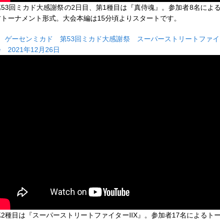
第53回ミカド大感謝祭の2日目、第1種目は『真侍魂』。参加者8名によ
方トーナメント形式。大会本編は15分頃よりスタートです。
■
ゲーセンミカド 第53回ミカド大感謝祭 スーパーストリートファイタ
 2021年12月26日
第2種目は『スーパーストリートファイターIIX』。参加者17名によるト