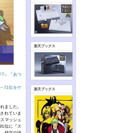
楽天ブックス
F7』『あつ
～71位をゲ
楽天ブックス
されました。
載されていま
闘スマッシュ
91位に『ス
体、特定の評