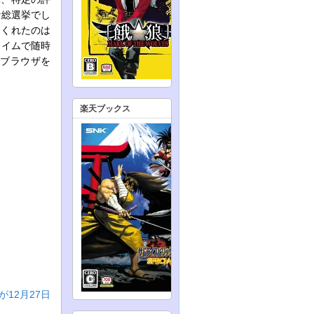
な総選挙でし
てくれたのは
タイムで随時
、ブラウザを
楽天ブックス
12月27日