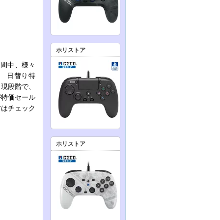
ホリストア
期間中、様々
定 日替り特
。現段階で、
が特価セール
方はチェック
ホリストア