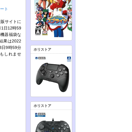
タート
通販サイトに
日12時59
ク機器福袋な
果は2022
日9時59分
ホリストア
かもしれませ
ホリストア