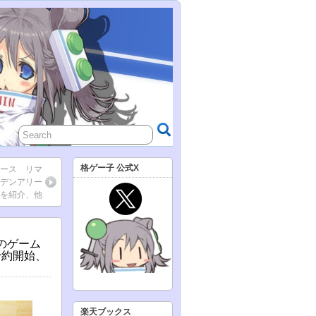
格ゲー子 公式X
ニュース リマ
ルデンアリー
ドを紹介、他
モのゲーム
予約開始、
楽天ブックス