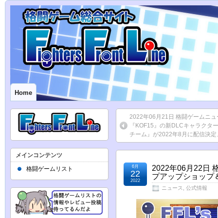
Home
2022年06月21日 格闘ゲーム
『KOF15』の新DLCキャラクタ
チーム』が2022年8月に配信決定
メインコンテンツ
6月
2022年06月22日
格闘ゲームリスト
22
プアップショップ＆
2022
ニュース
,
公式情報