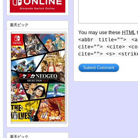
楽天ビック
You may use these
HTML
t
<abbr title=""> <a
cite=""> <cite> <c
cite=""> <s> <strik
楽天ビック