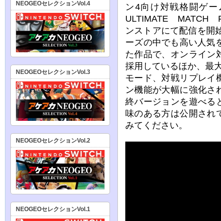
NEOGEOセレクションVol.4
ン4向け対戦格闘ゲーム『
ULTIMATE MATCH
ンストアにて配信を開始
ーズの中でも高い人気を
た作品で、オンライン
採用しているほか、最
NEOGEOセレクションVol.3
モード、対戦リプレイ
ン機能が大幅に強化され
終バージョンを遊べる
味のある方は公開され
みてください。
NEOGEOセレクションVol.2
NEOGEOセレクションVol.1