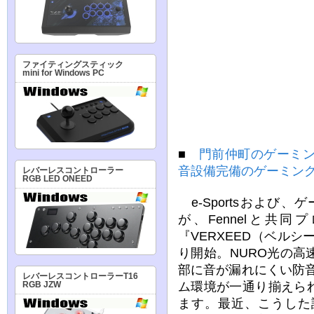
ファイティングスティック
mini for Windows PC
■
門前仲町のゲーミン
音設備完備のゲーミン
レバーレスコントローラー
RGB LED ONEED
e-Sportsおよび
が、Fennelと共
『VERXEED（ベルシ
り開始。NURO光の
部に音が漏れにくい防
レバーレスコントローラーT16
ム環境が一通り揃えら
RGB JZW
ます。最近、こうした