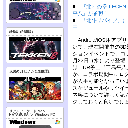
■
『北斗の拳 LEGEN
平八』が参戦！
■
『北斗リバイブ』に
中
鉄拳8（PS5版）
Android/iOS用ア
いて、現在開催中の3
ションイベントで、コラ
月22日（水）より登
は、UR拳士『三島平
鬼滅の刃 ヒノカミ血風譚2
か、コラボ期間中にロ
が入手可能となってい
スケジュールやリツイ
内容について詳しく記
クしておくと良いでし
リアルアーケードPro.V
HAYABUSA for Windows PC