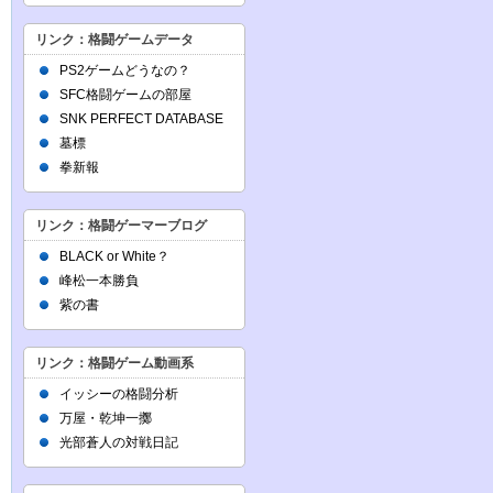
リンク：格闘ゲームデータ
PS2ゲームどうなの？
SFC格闘ゲームの部屋
SNK PERFECT DATABASE
墓標
拳新報
リンク：格闘ゲーマーブログ
BLACK or White？
峰松一本勝負
紫の書
リンク：格闘ゲーム動画系
イッシーの格闘分析
万屋・乾坤一擲
光部蒼人の対戦日記