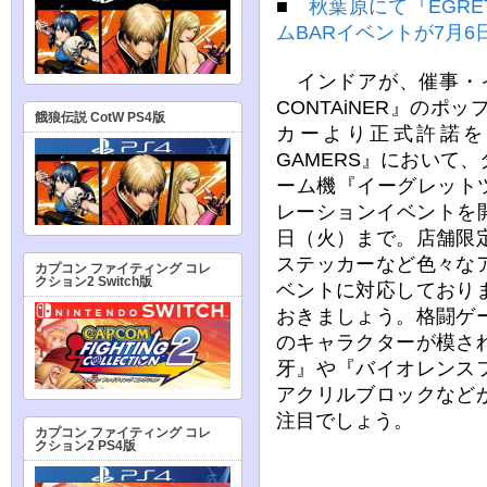
■
秋葉原にて『EGRET
ムBARイベントが7月6
インドアが、催事・イベ
CONTAiNER』の
餓狼伝説 CotW PS4版
カーより正式許諾を得
GAMERS』において
ーム機『イーグレットツー
レーションイベントを開
日（火）まで。店舗限
ステッカーなど色々な
カプコン ファイティング コレ
クション2 Switch版
ベントに対応しており
おきましょう。格闘ゲ
のキャラクターが模さ
牙』や『バイオレンス
アクリルブロックなど
注目でしょう。
カプコン ファイティング コレ
クション2 PS4版