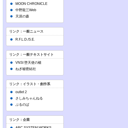
MOON CHRONICLE
中野龍三Web
天涯の森
リンク：一般ニュース
R.F.L.D./S.E.
リンク：一般テキストサイト
VNSI 堕天使の槍
ねぎ秘密結社
リンク：イラスト・創作系
outlet 2
さしみちゃんねる
ぶるのば
リンク：企業
ARC SYSTEM WORKS