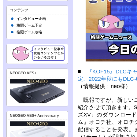
コンテンツ
インタビュー企画
格闘ゲーム予定
格闘ゲーム攻略
■
『KOF15』DLC
NEOGEO AES+
定。2022年秋にもDL
（情報提供：neo様）
既報ですが、新しいニ
紹介させて頂きます。
ズXV』のダウンロー
NEOGEO AES+ Anniversary
ム』オロチ社、オロチシ
配信することを発表。ま
（1チーム）が追加さ