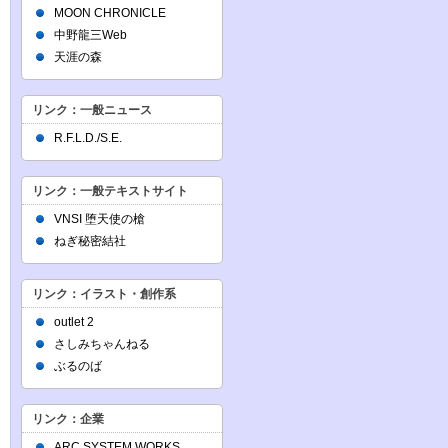
MOON CHRONICLE
中野龍三Web
天涯の森
リンク：一般ニュース
R.F.L.D./S.E.
リンク：一般テキストサイト
VNSI 堕天使の槍
ねぎ秘密結社
リンク：イラスト・創作系
outlet 2
さしみちゃんねる
ぶるのば
リンク：企業
ARC SYSTEM WORKS