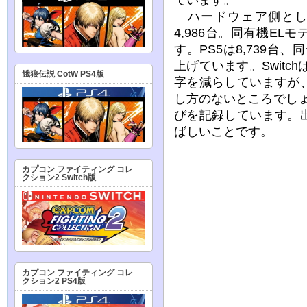
ハードウェア側としては、
4,986台。同有機EL
す。PS5は8,739台
上げています。Switc
餓狼伝説 CotW PS4版
字を減らしていますが
し方のないところでしょ
びを記録しています。
ばしいことです。
カプコン ファイティング コレ
クション2 Switch版
カプコン ファイティング コレ
クション2 PS4版