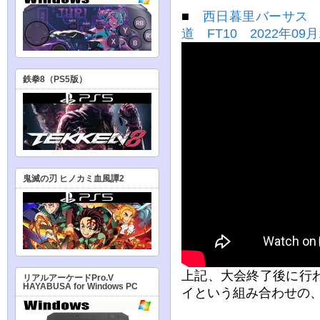
■
西日暮里バーサス 
道 FT10 2022年09月
鉄拳8（PS5版）
鬼滅の刃 ヒノカミ血風譚2
上記、大会終了後に行
リアルアーケードPro.V
HAYABUSA for Windows PC
イという組み合わせの