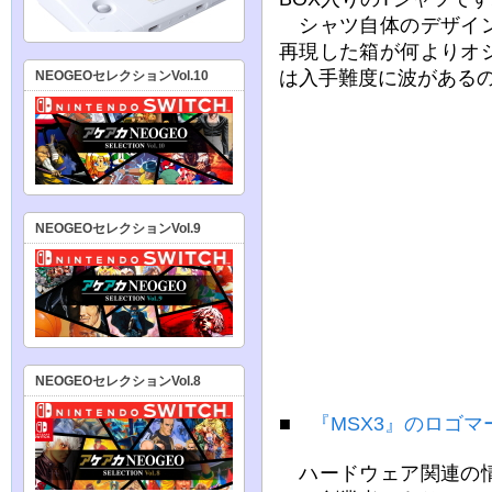
シャツ自体のデザイン
再現した箱が何よりオ
は入手難度に波がある
NEOGEOセレクションVol.10
NEOGEOセレクションVol.9
NEOGEOセレクションVol.8
■
『MSX3』のロゴマ
ハードウェア関連の情