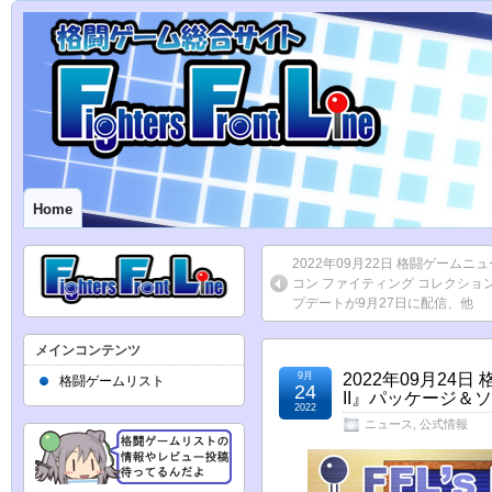
Home
2022年09月22日 格闘ゲームニ
コン ファイティング コレクショ
プデートが9月27日に配信、他
メインコンテンツ
9月
2022年09月2
格闘ゲームリスト
24
II』パッケージ＆
2022
ニュース
,
公式情報