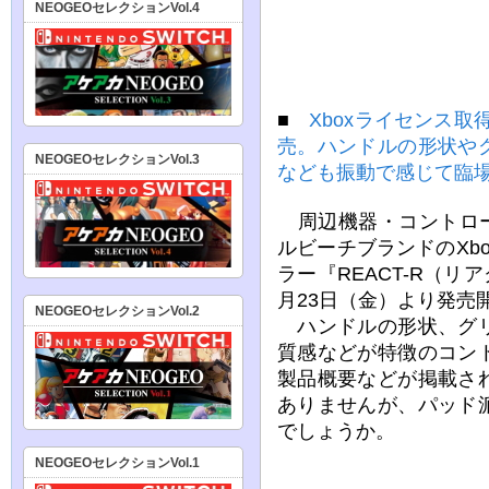
NEOGEOセレクションVol.4
■
Xboxライセンス取
売。ハンドルの形状や
NEOGEOセレクションVol.3
なども振動で感じて臨
周辺機器・コントロー
ルビーチブランドのXb
ラー『REACT-R（リ
月23日（金）より発売
NEOGEOセレクションVol.2
ハンドルの形状、グリ
質感などが特徴のコン
製品概要などが掲載さ
ありませんが、パッド
でしょうか。
NEOGEOセレクションVol.1