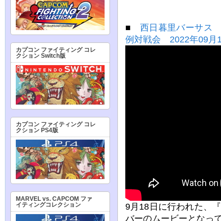
■
西日暮里バーサス 
例対戦会 2022年09月
カプコン ファイティング コレ
クション Switch版
カプコン ファイティング コレ
クション PS4版
MARVEL vs. CAPCOM ファ
9月18日に行われた、
イティングコレクション
バーのムービーとなっ