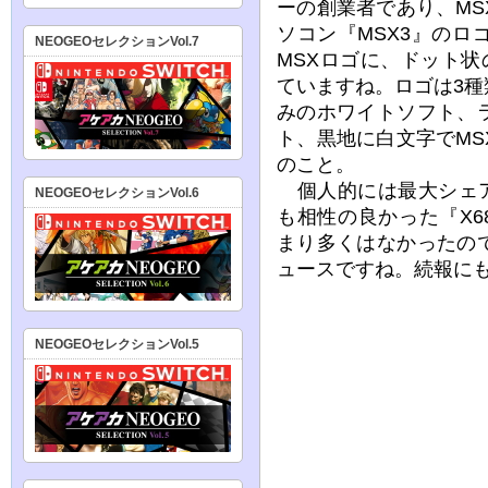
ーの創業者であり、M
ソコン『MSX3』の
NEOGEOセレクションVol.7
MSXロゴに、ドット
ていますね。ロゴは3
みのホワイトソフト、
ト、黒地に白文字でM
のこと。
個人的には最大シェア
NEOGEOセレクションVol.6
も相性の良かった『X6
まり多くはなかったの
ュースですね。続報に
NEOGEOセレクションVol.5