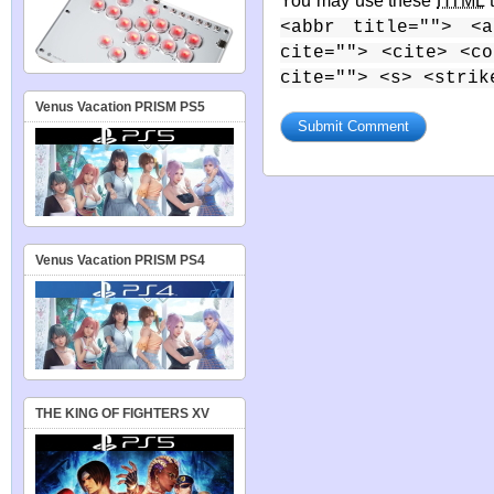
You may use these
HTML
t
<abbr title=""> <a
cite=""> <cite> <c
cite=""> <s> <strik
Venus Vacation PRISM PS5
Venus Vacation PRISM PS4
THE KING OF FIGHTERS XV