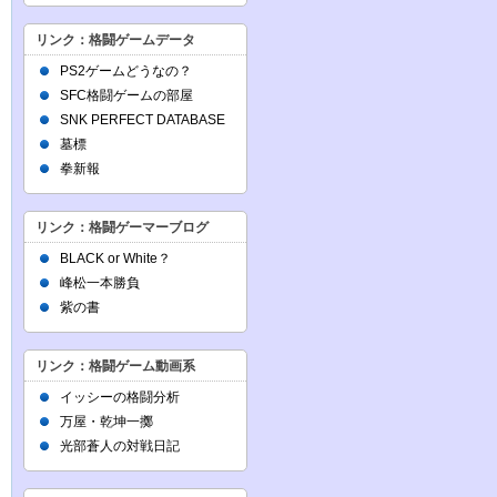
リンク：格闘ゲームデータ
PS2ゲームどうなの？
SFC格闘ゲームの部屋
SNK PERFECT DATABASE
墓標
拳新報
リンク：格闘ゲーマーブログ
BLACK or White？
峰松一本勝負
紫の書
リンク：格闘ゲーム動画系
イッシーの格闘分析
万屋・乾坤一擲
光部蒼人の対戦日記