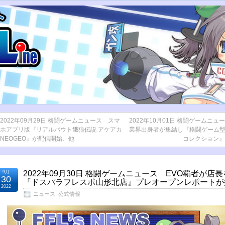
2022年09月29日 格闘ゲームニュース スマ
2022年10月01日 格闘ゲームニュ
ホアプリ版『リアルバウト餓狼伝説 アケアカ
業界出身者が集結し『格闘ゲーム型
NEOGEO』が配信開始、他
コレクション』
9月
2022年09月30日 格闘ゲームニュース EVO覇者が店
30
『ドスパラフレスポ山形北店』プレオープンレポートが
2022
ニュース
,
公式情報