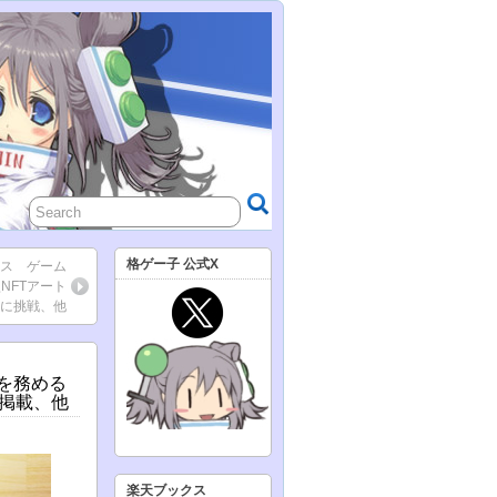
格ゲー子 公式X
ース ゲーム
NFTアート
に挑戦、他
長を務める
掲載、他
楽天ブックス