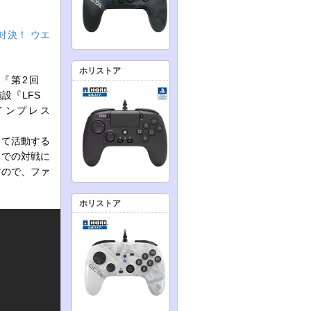
対決！ ウエ
ホリストア
ト『第2回
ツ施設『LFS
、インプレス
して活動する
』での対戦に
すので、ファ
ホリストア