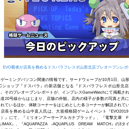
■
EVO覇者が店長を務めるドスパラフレスポ山形北店プレオープンレポ
ゲーミングパソコン関連の情報です。サードウェーブが10月1日、山
PCショップ『ドスパラ』の新店舗となる『ドスパラフレスポ山形北
ン。そのプレオープンレポートが、インプレスGameWatchにて掲載さ
県道20号線からはじまり、店舗の外観。店内の様子が多数の写真と共
されているほか、体験コーナーをはじめとした各コーナーが解説されて
店長を務める山中直人氏は、大規模格闘ゲームイベント『EVO201
ス）』にて、『ミリオンアーサーアルカナブラッド』、『電撃文庫 FI
LIMAX』、『AQUAPAZZA -AQUAPLUS DREAM MATCH』の3