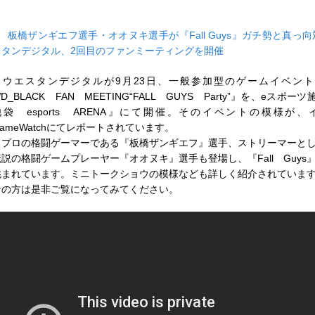
■
板橋ザンギエフ選手・オオヌキ選手が『Fall Guys』ガチ勢と真っ向
スタンデジタル、2回目のファンミーティングを開催
ウエスタンデジタルが9月23日、一般参加型のゲームイベン
D_BLACK FAN MEETING“FALL GUYS Party”』を、eスポー
池袋 esports ARENA』にて開催。そのイベントの模様が
ameWatchにてレポートされています。
プロの格闘ゲーマーである『板橋ザンギエフ』選手、ストリーマーと
伝説の格闘ゲームプレーヤー『オオヌキ』選手も登場し、『Fall Guys
挑まれています。ミニトークショウの模様なども詳しく紹介されていま
ンの方は是非ご覧になってみてください。