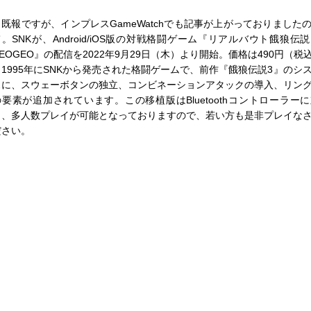
既報ですが、インプレスGameWatchでも記事が上がっておりました
て。SNKが、Android/iOS版の対戦格闘ゲーム『リアルバウト餓狼伝
EOGEO』の配信を2022年9月29日（木）より開始。価格は490円（税
1995年にSNKから発売された格闘ゲームで、前作『餓狼伝説3』のシ
スに、スウェーボタンの独立、コンビネーションアタックの導入、リン
の要素が追加されています。この移植版はBluetoothコントローラー
り、多人数プレイが可能となっておりますので、若い方も是非プレイな
ださい。