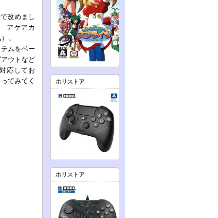
ので改めまし
説 アケアカ
込）。
ステムをベー
グアウトなど
に対応してお
さってみてく
ホリストア
ホリストア