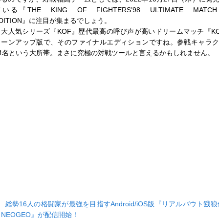
いる『THE KING OF FIGHTERS’98 ULTIMATE MATC
DITION』に注目が集まるでしょう。
大人気シリーズ『KOF』歴代最高の呼び声が高いドリームマッチ『KO
ューンアップ版で、そのファイナルエディションですね。参戦キャラ
64名という大所帯。まさに究極の対戦ツールと言えるかもしれません。
■
総勢16人の格闘家が最強を目指すAndroid/iOS版『リアルバウト餓
カNEOGEO』が配信開始！