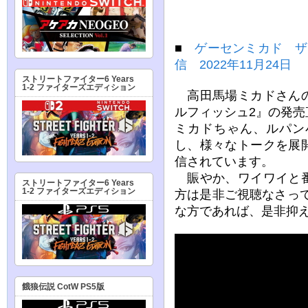
■
ゲーセンミカド ザ
信 2022年11月24日
ストリートファイター6 Years
1-2 ファイターズエディション
高田馬場ミカドさんの
ルフィッシュ2』の発売直
ミカドちゃん、ルパン
し、様々なトークを展
信されています。
賑やか、ワイワイと番
ストリートファイター6 Years
1-2 ファイターズエディション
方は是非ご視聴なさっ
な方であれば、是非抑
餓狼伝説 CotW PS5版