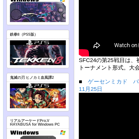
鉄拳8（PS5版）
SFC24の第25戦目は
トーナメント形式。大会
鬼滅の刃 ヒノカミ血風譚2
■
ゲーセンミカド バー
11月25日
リアルアーケードPro.V
HAYABUSA for Windows PC