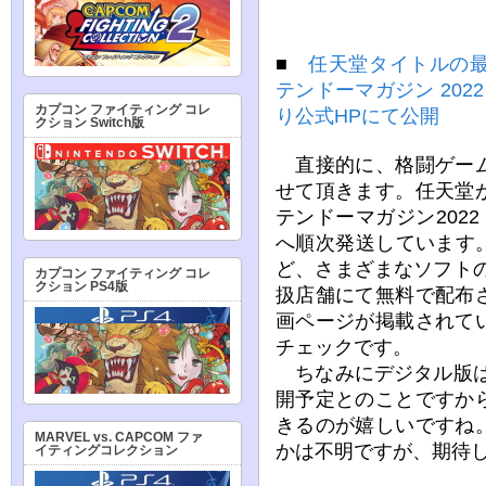
■
任天堂タイトルの
テンドーマガジン 2022
カプコン ファイティング コレ
り公式HPにて公開
クション Switch版
直接的に、格闘ゲーム
せて頂きます。任天堂
テンドーマガジン2022
へ順次発送しています。
ど、さまざまなソフト
カプコン ファイティング コレ
クション PS4版
扱店舗にて無料で配布
画ページが掲載されて
チェックです。
ちなみにデジタル版は2
開予定とのことですか
きるのが嬉しいですね
MARVEL vs. CAPCOM ファ
かは不明ですが、期待
イティングコレクション