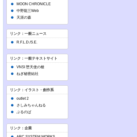
MOON CHRONICLE
中野龍三Web
天涯の森
リンク：一般ニュース
R.F.L.D./S.E.
リンク：一般テキストサイト
VNSI 堕天使の槍
ねぎ秘密結社
リンク：イラスト・創作系
outlet 2
さしみちゃんねる
ぶるのば
リンク：企業
ARC SYSTEM WORKS