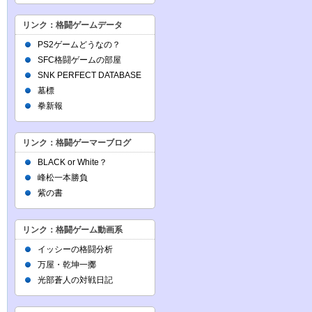
リンク：格闘ゲームデータ
PS2ゲームどうなの？
SFC格闘ゲームの部屋
SNK PERFECT DATABASE
墓標
拳新報
リンク：格闘ゲーマーブログ
BLACK or White？
峰松一本勝負
紫の書
リンク：格闘ゲーム動画系
イッシーの格闘分析
万屋・乾坤一擲
光部蒼人の対戦日記