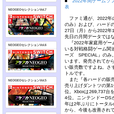
■
2022年間ゲーム
表
NEOGEOセレクションVol.7
ファミ通が、2022
のみ）および、ハードの
27日（月）から2022
先日の月間データでは
『2022年家庭用ゲ
NEOGEOセレクションVol.6
いる対戦格闘ゲーム関
ーズ SPECIAL』のみ
います。発売されてか
い販売数ですよね。さ
トルです。
また『各ハードの販売台数』
NEOGEOセレクションVol.5
売り上げダントツの第1位。
位。Xboxは269,737
4位。ニンテンドーDSが
年は2年ぶりにトータ
から、今後も改善され