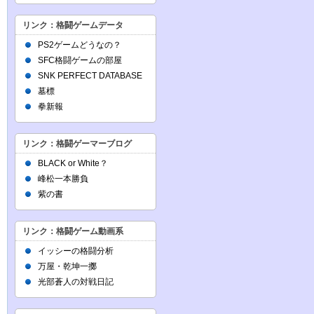
リンク：格闘ゲームデータ
PS2ゲームどうなの？
SFC格闘ゲームの部屋
SNK PERFECT DATABASE
墓標
拳新報
リンク：格闘ゲーマーブログ
BLACK or White？
峰松一本勝負
紫の書
リンク：格闘ゲーム動画系
イッシーの格闘分析
万屋・乾坤一擲
光部蒼人の対戦日記