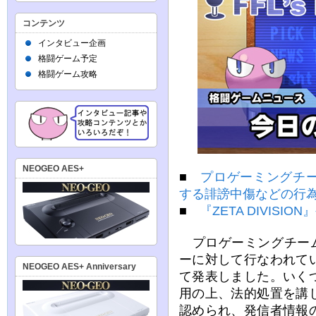
コンテンツ
インタビュー企画
格闘ゲーム予定
格闘ゲーム攻略
NEOGEO AES+
■
プロゲーミングチーム
する誹謗中傷などの行
■
『ZETA DIVISI
プロゲーミングチームの『
ーに対して行なわれて
NEOGEO AES+ Anniversary
て発表しました。いく
用の上、法的処置を講
認められ、発信者情報