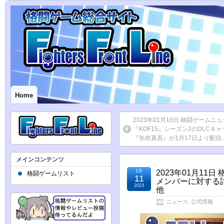
Home
2023年01月10日 格闘ゲーム
『KOF15』シーズン2のDLCキ
『矢吹真吾』が1月17日より配信
メインコンテンツ
1月
2023年01月11日
格闘ゲームリスト
11
メンバーに対する
2023
他
ニュース
,
公式情報