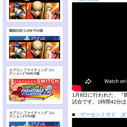
餓狼伝説 CotW PS4版
カプコン ファイティング コレ
クション2 Switch版
1月8日に行われた、『餓
試合です。1時間42分
カプコン ファイティング コレ
■
ゲーセンミカド ダブ
クション2 PS4版