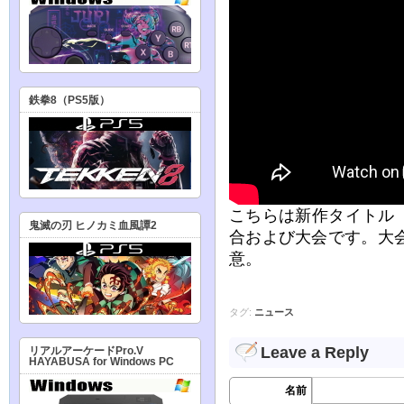
鉄拳8（PS5版）
こちらは新作タイトル
鬼滅の刃 ヒノカミ血風譚2
合および大会です。大
意。
タグ:
ニュース
Leave a Reply
リアルアーケードPro.V
HAYABUSA for Windows PC
名前