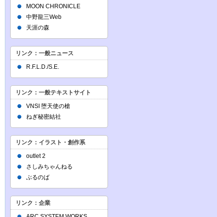
MOON CHRONICLE
中野龍三Web
天涯の森
リンク：一般ニュース
R.F.L.D./S.E.
リンク：一般テキストサイト
VNSI 堕天使の槍
ねぎ秘密結社
リンク：イラスト・創作系
outlet 2
さしみちゃんねる
ぶるのば
リンク：企業
ARC SYSTEM WORKS