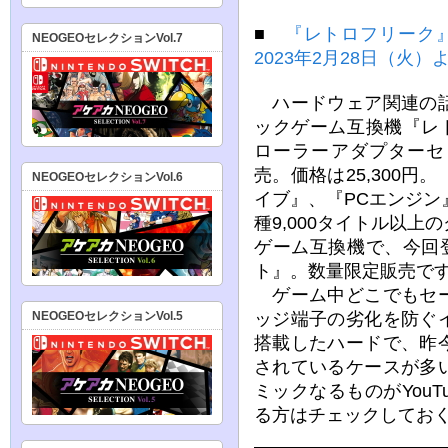
■
『レトロフリーク
NEOGEOセレクションVol.7
2023年2月28日（火
ハードウェア関連の話
ックゲーム互換機『レ
ローラーアダプターセッ
売。価格は25,300
NEOGEOセレクションVol.6
イブ』、『PCエンジン
種9,000タイトル以
ゲーム互換機で、今回
ト』。数量限定販売で
ゲーム中どこでもセー
ッジ端子の劣化を防ぐ
NEOGEOセレクションVol.5
搭載したハードで、昨
されているケースが多
ミックなるものがYou
る方はチェックしてお