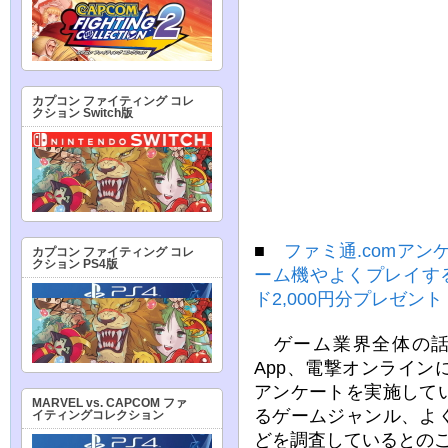
カプコン ファイティング コレ
クション Switch版
■
ファミ通.comアン
カプコン ファイティング コレ
クション PS4版
ーム機やよくプレイする
ド2,000円分プレゼント
ゲーム業界全体の話題
App、電撃オンライ
アンケートを実施して
MARVEL vs. CAPCOM ファ
るゲームジャンル、よ
イティングコレクション
どを調査しているとの