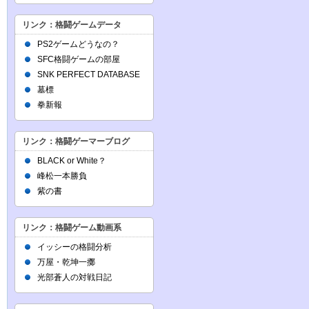
リンク：格闘ゲームデータ
PS2ゲームどうなの？
SFC格闘ゲームの部屋
SNK PERFECT DATABASE
墓標
拳新報
リンク：格闘ゲーマーブログ
BLACK or White？
峰松一本勝負
紫の書
リンク：格闘ゲーム動画系
イッシーの格闘分析
万屋・乾坤一擲
光部蒼人の対戦日記