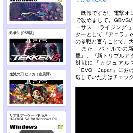
既報ですが、電撃オン
で改めまして。GBV
ーサス -ライジング
鉄拳8（PS5版）
ターとして『アニラ』
の参戦と言うことで、
また、バトルでの新
撃』、『新トリプルア
対戦に『カジュアル
『EVO Japan』
鬼滅の刃 ヒノカミ血風譚2
逃していた方はチェッ
リアルアーケードPro.V
HAYABUSA for Windows PC