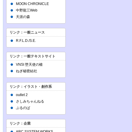
MOON CHRONICLE
中野龍三Web
天涯の森
リンク：一般ニュース
R.F.L.D./S.E.
リンク：一般テキストサイト
VNSI 堕天使の槍
ねぎ秘密結社
リンク：イラスト・創作系
outlet 2
さしみちゃんねる
ぶるのば
リンク：企業
ARC SYSTEM WORKS