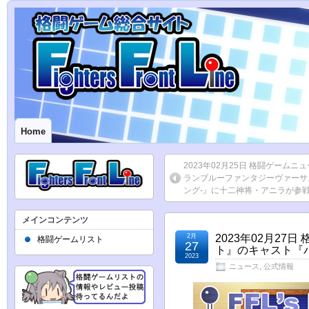
Home
2023年02月25日 格闘ゲームニ
ランブルーファンタジーヴァーサス
ング-』に十二神将・アニラが参
メインコンテンツ
2月
2023年02月2
格闘ゲームリスト
27
ト』のキャスト『
2023
ニュース
,
公式情報