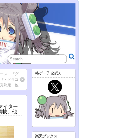
格ゲー子 公式X
ニュース 『ダ
・ザ・ドラゴ
売決定、他
ファイター
掲載、他
楽天ブックス