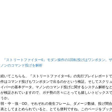
■
『ストリートファイター6』モダン操作の1回転投げはワンボタン。
マノンのコマンド投げを解析
続いてこちらも、『ストリートファイター6』の先行プレイレポート
操作はコマンド投げもワンボタンで出るのかという検証。そしてスクリ
ライバーの基本データ。マノンのコマンド投げに関するシステム解析な
とが検証されていますので、ガチ勢の方々にとっても嬉しいトピックス
ょうか。
弱・中・強・OD、それぞれの発生フレーム、ダメージ数値、投げ間
覧表としてまとめられていると、とても便利ですね。このページをブッ