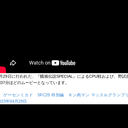
4月29日に行われた、『餓狼伝説SPECIAL』によるCPU戦および、野試
間37分ほどのムービーとなっています。
■
ゲーセンミカド SFC25 特別編 キン肉マン マッスルグラン
023年04月29日