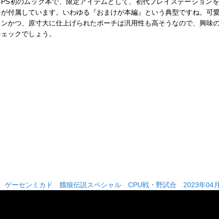
PS初のムック本で、限定アイテムとして、初代プレイステーション
チが付属しています。いわゆる『おまけが本編』という典型ですね。可
インかつ、原寸大に仕上げられたポーチは汎用性も高そうなので、興味
チェックでしょう。
■
ゲーセンミカド 餓狼伝説スペシャル CPU戦・野試合 2023年04月