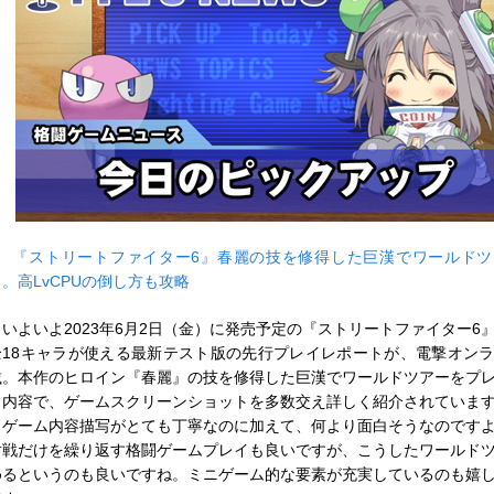
■
『ストリートファイター6』春麗の技を修得した巨漢でワールドツ
イ。高LvCPUの倒し方も攻略
いよいよ2023年6月2日（金）に発売予定の『ストリートファイター6
全18キャラが使える最新テスト版の先行プレイレポートが、電撃オン
載。本作のヒロイン『春麗』の技を修得した巨漢でワールドツアーをプ
う内容で、ゲームスクリーンショットを多数交え詳しく紹介されていま
ゲーム内容描写がとても丁寧なのに加えて、何より面白そうなのです
対戦だけを繰り返す格闘ゲームプレイも良いですが、こうしたワールド
めるというのも良いですね。ミニゲーム的な要素が充実しているのも嬉