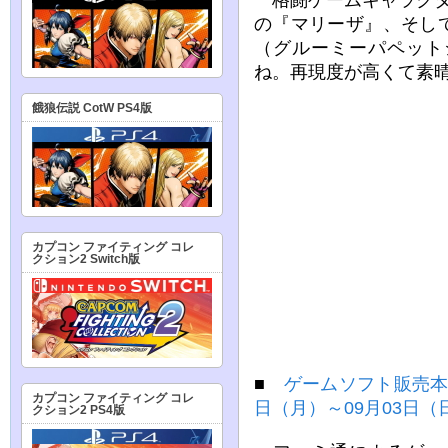
の『マリーザ』、そし
（グルーミーパペット
ね。再現度が高くて素
餓狼伝説 CotW PS4版
カプコン ファイティング コレ
クション2 Switch版
■
ゲームソフト販売本数
カプコン ファイティング コレ
日（月）～09月03日（
クション2 PS4版