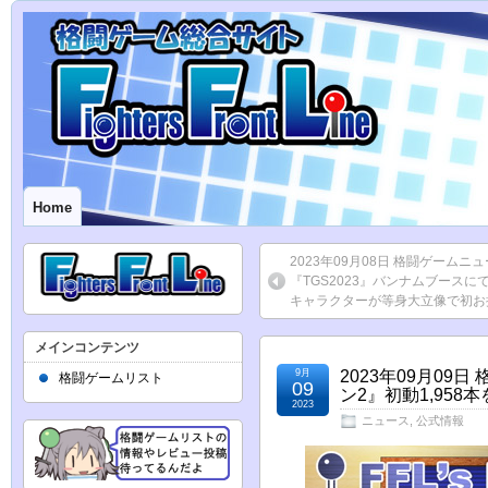
Home
2023年09月08日 格闘ゲーム
『TGS2023』バンナムブースに
キャラクターが等身大立像で初お
メインコンテンツ
9月
2023年09月0
格闘ゲームリスト
09
ン2』初動1,95
2023
ニュース
,
公式情報