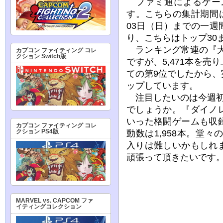
ファミ通によるゲー
す。こちらの集計期間は2
03日（日）までの一
り、こちらはトップ30
ランキング常連の『大乱
カプコン ファイティング コレ
クション Switch版
ですが、5,471本を売
ての第9位でしたから
ップしています。
注目したいのは今週初
でしょうか。『ダイノ
いった格闘ゲームも収
カプコン ファイティング コレ
クション PS4版
動数は1,958本。堂
入りは難しいかもしれ
頑張って頂きたいです
MARVEL vs. CAPCOM ファ
イティングコレクション