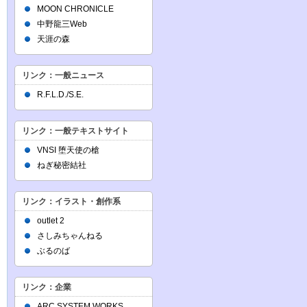
MOON CHRONICLE
中野龍三Web
天涯の森
リンク：一般ニュース
R.F.L.D./S.E.
リンク：一般テキストサイト
VNSI 堕天使の槍
ねぎ秘密結社
リンク：イラスト・創作系
outlet 2
さしみちゃんねる
ぶるのば
リンク：企業
ARC SYSTEM WORKS