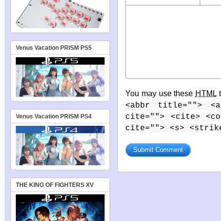
Venus Vacation PRISM PS5
You may use these
HTML
t
<abbr title=""> <a
cite=""> <cite> <c
Venus Vacation PRISM PS4
cite=""> <s> <strik
THE KING OF FIGHTERS XV