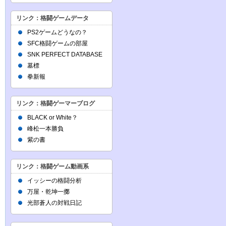
リンク：格闘ゲームデータ
PS2ゲームどうなの？
SFC格闘ゲームの部屋
SNK PERFECT DATABASE
墓標
拳新報
リンク：格闘ゲーマーブログ
BLACK or White？
峰松一本勝負
紫の書
リンク：格闘ゲーム動画系
イッシーの格闘分析
万屋・乾坤一擲
光部蒼人の対戦日記