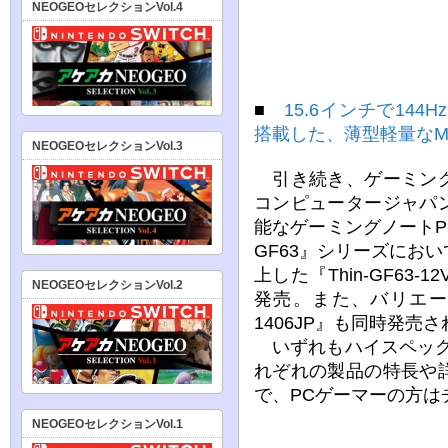
NEOGEOセレクションVol.4
■
15.6インチで144
搭載した、薄型軽量なM
NEOGEOセレクションVol.3
引き続き、ゲーミング
コンピュータージャパ
能なゲーミングノートP
GF63』シリーズにお
上した『Thin-GF63-1
NEOGEOセレクションVol.2
発売。また、バリエーショ
1406JP』も同時発売
いずれもハイスペック
れぞれの製品の特長や
で、PCゲーマーの方は
NEOGEOセレクションVol.1