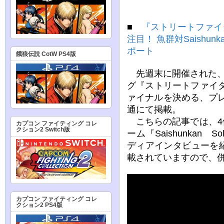
■
『ストリートファイタ
注目！ 魚群対Saishu
ポート
餓狼伝説 CotW PS4版
先週末に開催された、
グ『ストリートファイター
ァイナルを決める、プレ
通にて掲載。
こちらの記事では、4
カプコン ファイティング コレ
クション2 Switch版
ーム『Saishunka
ディアインタビューを
載されていますので、
カプコン ファイティング コレ
クション2 PS4版