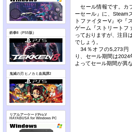
セール情報です。カプ
ーセール』に、Stea
トファイターV』や『
ゲーム『ストリートフ
鉄拳8（PS5版）
っておりますが、注目
でしょう。
34％オフの5,27
り、セール期間は2024
よってセール期間が異
鬼滅の刃 ヒノカミ血風譚2
リアルアーケードPro.V
HAYABUSA for Windows PC