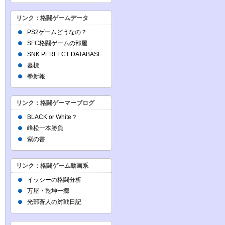
リンク：格闘ゲームデータ
PS2ゲームどうなの？
SFC格闘ゲームの部屋
SNK PERFECT DATABASE
墓標
拳新報
リンク：格闘ゲーマーブログ
BLACK or White？
峰松一本勝負
紫の書
リンク：格闘ゲーム動画系
イッシーの格闘分析
万屋・乾坤一擲
光部蒼人の対戦日記