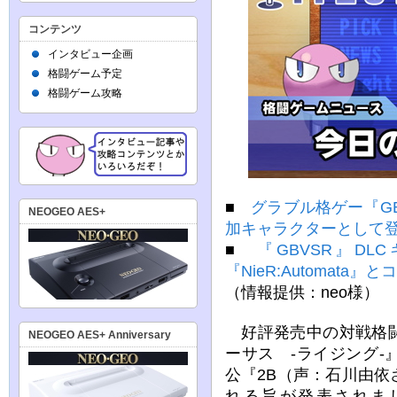
コンテンツ
インタビュー企画
格闘ゲーム予定
格闘ゲーム攻略
■
グラブル格ゲー『G
NEOGEO AES+
加キャラクターとして登
■
『GBVSR』D
『NieR:Automata
（情報提供：neo様）
好評発売中の対戦格闘
NEOGEO AES+ Anniversary
ーサス -ライジング
公『2B（声：石川由
れる旨が発表されま