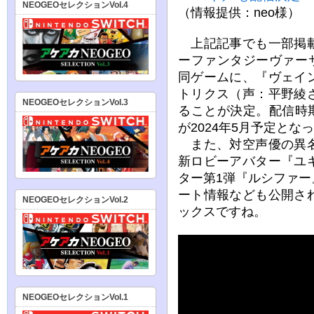
NEOGEOセレクションVol.4
（情報提供：neo様）
上記記事でも一部掲載
ーファンタジーヴァー
同ゲームに、『ヴェイ
トリクス（声：平野綾
NEOGEOセレクションVol.3
ることが決定。配信時期
が2024年5月予定とな
また、対空声優の異名
新ロビーアバター『ユ
ター第1弾『ルシファ
ート情報なども公開さ
NEOGEOセレクションVol.2
ックスですね。
NEOGEOセレクションVol.1