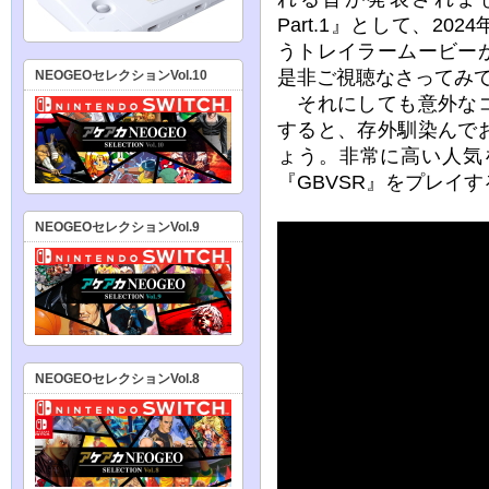
Part.1』として、2
うトレイラームービー
是非ご視聴なさってみ
NEOGEOセレクションVol.10
それにしても意外なコ
すると、存外馴染んで
ょう。非常に高い人気
『GBVSR』をプレイ
NEOGEOセレクションVol.9
NEOGEOセレクションVol.8