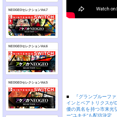
NEOGEOセレクションVol.7
NEOGEOセレクションVol.6
NEOGEOセレクションVol.5
■
『グランブルーファ
インとベアトリクスが
優の異名を持つ市来光
ー“ユキチ”も配信決定