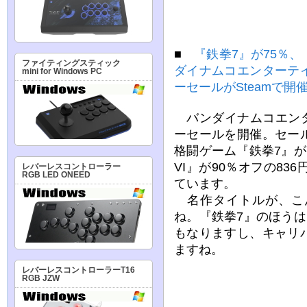
■
『鉄拳7』が75％、
ファイティングスティック
ダイナムコエンターテ
mini for Windows PC
ーセールがSteamで開
バンダイナムコエンタ
ーセールを開催。セー
格闘ゲーム『鉄拳7』が7
VI』が90％オフの8
レバーレスコントローラー
RGB LED ONEED
ています。
名作タイトルが、こ
ね。『鉄拳7』のほう
もなりますし、キャリ
ますね。
レバーレスコントローラーT16
RGB JZW