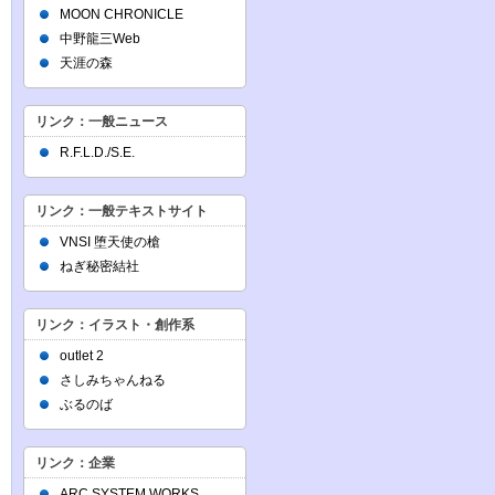
MOON CHRONICLE
中野龍三Web
天涯の森
リンク：一般ニュース
R.F.L.D./S.E.
リンク：一般テキストサイト
VNSI 堕天使の槍
ねぎ秘密結社
リンク：イラスト・創作系
outlet 2
さしみちゃんねる
ぶるのば
リンク：企業
ARC SYSTEM WORKS