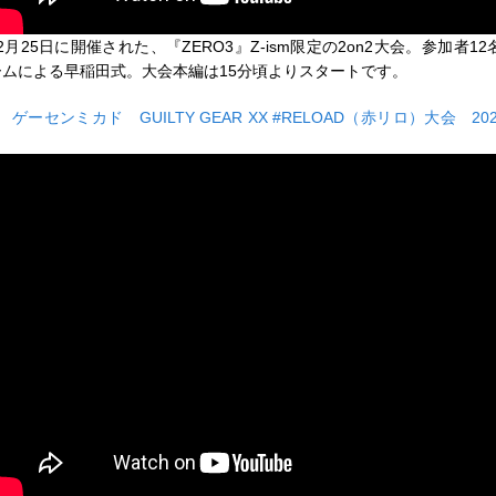
2月25日に開催された、『ZERO3』Z-ism限定の2on2大会。参加者1
ームによる早稲田式。大会本編は15分頃よりスタートです。
■
ゲーセンミカド GUILTY GEAR XX #RELOAD（赤リロ）大会 202
日