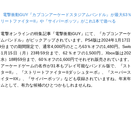
■
電撃衝動GUY『カプコンアーケードスタジアムバンドル』が最大63
トリートファイターII』や『サイバーボッツ』がこれ1本で遊べる
電撃オンラインの特集記事『電撃衝動GUY』にて、『カプコンアー
アムバンドル』がピックアップされています。PS4版は2024年1月17日
9分までの期間限定で、通常4,000円のところ63％オフの1,480円。Switc
1月15日（月）23時59分まで、62％オフの1,500円。Xbox版は20
（水）18時59分まで、60％オフの1,600円でそれぞれ販売されています
アーケードゲームの名作が31本もプレイ可能なバンドル版で、『ス
イターII』、『ストリートファイターIIダッシュターボ』、『スーパー
ァイターIIX』、『サイバーボッツ』なども収録されていますね。年末
ームとして、有力な候補のひとつかもしれませんね。