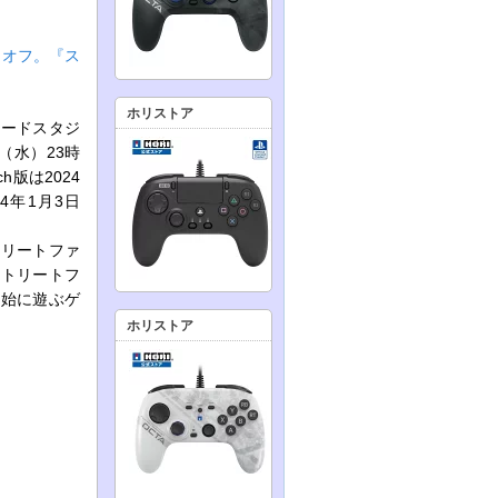
％オフ。『ス
ホリストア
ケードスタジ
（水）23時
h版は2024
24年1月3日
。
トリートファ
ストリートフ
年始に遊ぶゲ
ホリストア