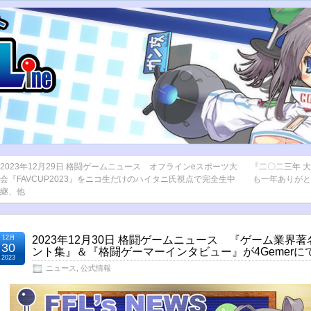
2023年12月29日 格闘ゲームニュース オフラインeスポーツ大
『二〇二三年 
会『FAVCUP2023』をニコ生だけのハイタニ氏視点で完全生中
も一年ありがと
継、他
12月
2023年12月30日 格闘ゲームニュース 『ゲーム業界
30
ント集』＆『格闘ゲーマーインタビュー』が4Gemerに
2023
ニュース
,
公式情報