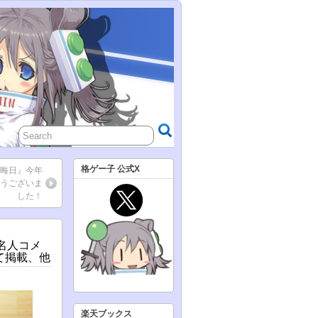
格ゲー子 公式X
大晦日』今年
うございま
した！
著名人コメ
て掲載、他
楽天ブックス