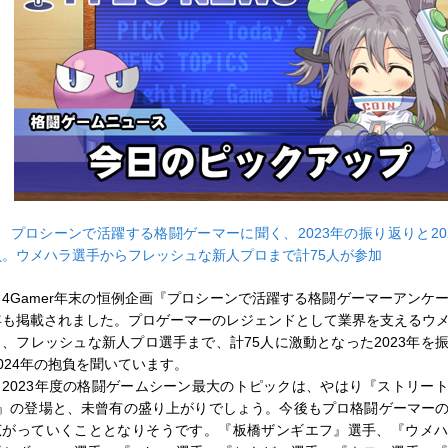
■
プロシーンで活躍する格闘ゲーマーに聞く、2023年の振り返りと20
負。ウメハラ選手からフレッシュな新人プロまで計75人が参加
4Gamer年末の恒例企画『プロシーンで活躍する格闘ゲーマーアンケ
年も掲載されました。プロゲーマーのレジェンドとして業界を支えるウ
ら、フレッシュな新人プロ選手まで、計75人に激動となった2023年を
2024年の抱負を聞いています。
2023年度の格闘ゲームシーン最大のトピックは、やはり『ストリー
6』の登場と、未曾有の盛り上がりでしょう。今後もプロ格闘ゲーマー
広がっていくこととなりそうです。『板橋ザンギエフ』選手、『ウメ