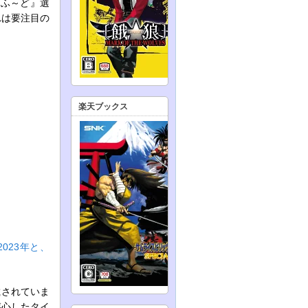
『ふ～ど』選
れは要注目の
楽天ブックス
023年と、
載されていま
感心したタイ