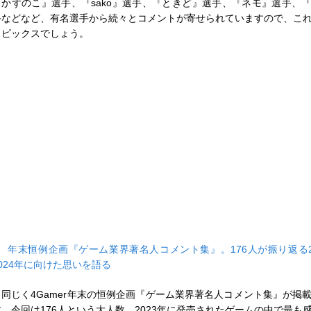
『かずのこ』選手、『sako』選手、『ときど』選手、『ネモ』選手、
手などなど、有名選手から続々とコメントが寄せられていますので、こ
トピックスでしょう。
■
年末恒例企画『ゲーム業界著名人コメント集』。176人が振り返る2
2024年に向けた思いを語る
同じく4Gamer年末の恒例企画『ゲーム業界著名人コメント集』が掲
す。今回は176人という大人数。2023年に発売されたゲームの中で最も