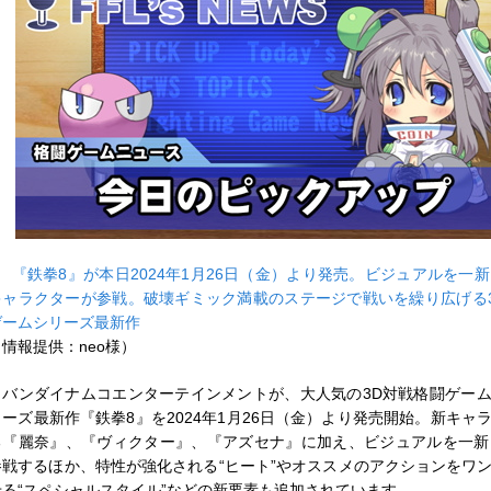
■
『鉄拳8』が本日2024年1月26日（金）より発売。ビジュアルを一新
キャラクターが参戦。破壊ギミック満載のステージで戦いを繰り広げる
ゲームシリーズ最新作
（情報提供：neo様）
バンダイナムコエンターテインメントが、大人気の3D対戦格闘ゲー
リーズ最新作『鉄拳8』を2024年1月26日（金）より発売開始。新キャ
る『麗奈』、『ヴィクター』、『アズセナ』に加え、ビジュアルを一新
参戦するほか、特性が強化される“ヒート”やオススメのアクションをワ
せる“スペシャルスタイル”などの新要素も追加されています。