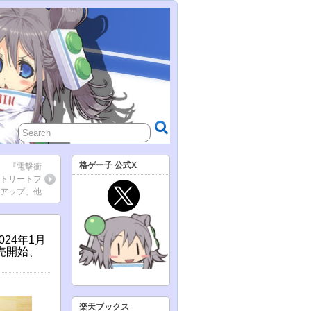
格ゲー子 公式X
ス 『電撃衝
ストリートフ
クアップ、他
024年1月
売開始、
楽天ブックス