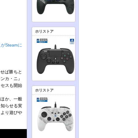
ホリストア
Steamに
返せば勝ちと
ケンカ・ニ』
クセスも開始
ホリストア
るほか、一般
を知らせる実
、より遊びや