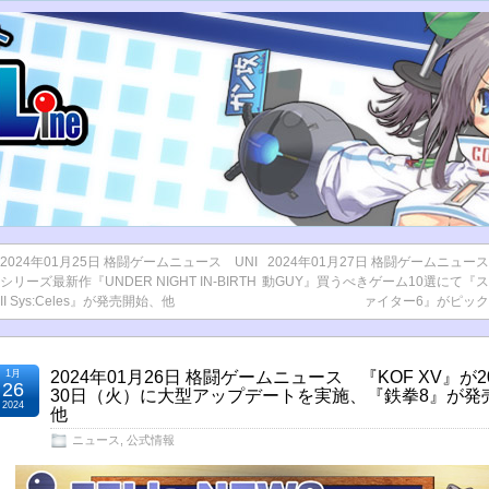
2024年01月25日 格闘ゲームニュース UNI
2024年01月27日 格闘ゲームニュー
シリーズ最新作『UNDER NIGHT IN-BIRTH
動GUY』買うべきゲーム10選にて『
II Sys:Celes』が発売開始、他
ァイター6』がピッ
1月
2024年01月26日 格闘ゲームニュース 『KOF XV』が2
26
30日（火）に大型アップデートを実施、『鉄拳8』が発
2024
他
ニュース
,
公式情報