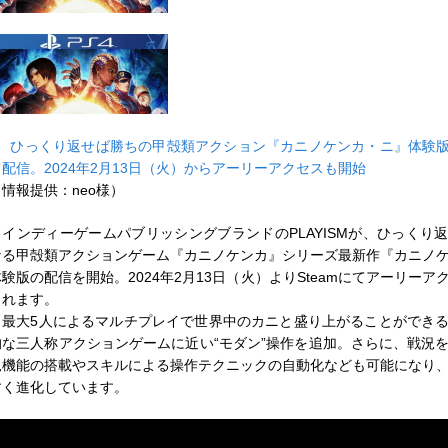
■
ひっくり返せば勝ちの甲殻類アクション『カニノケンカ・ニ』体験版が
て配信。2024年2月13日（火）からアーリーアクセスも開始
（情報提供：neo様）
インディーゲームパブリッシングブランドのPLAYISMが、ひっくり
なる甲殻類アクションゲーム『カニノケンカ』シリーズ最新作『カニノ
体験版の配信を開始。2024年2月13日（火）よりSteamにてアーリーア
されます。
最大5人によるマルチプレイで世界中のカニと盛り上がることができ
的な三人称アクションゲームに近い“モダン”操作を追加。さらに、戦況
況機能の搭載やスキルによる操作テクニックの自動化なども可能になり
すく進化しています。