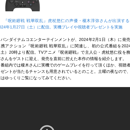
■
『呪術廻戦 戦華双乱』虎杖悠仁の声優・榎木淳弥さんが出演する
2024年1月27日（土）に配信。実機プレイや視聴者プレゼントを実施
バンダイナムコエンターテインメントが、2024年2月1日（木）に発
連携アクション『呪術廻戦 戦華双乱』に関連し、初の公式番組を2024
（土）20時より配信。TVアニメ『呪術廻戦』で主人公・虎杖悠仁役を
弥さんをゲストに迎え、発売を直前に控えた本作の情報を紹介します。
番組内では榎木さんに実機でのゲームプレイを行って頂くほか、視聴
レゼントが当たるチャンスも用意されているとのこと。土曜の夜なので
方はゆっくりご覧になってみてください。