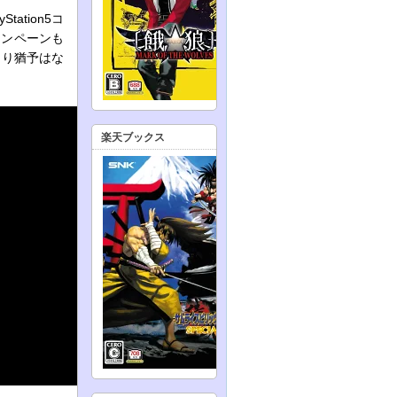
tion5コ
ャンペーンも
まり猶予はな
楽天ブックス