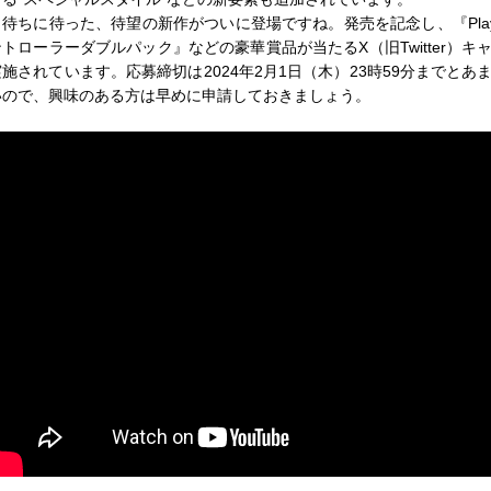
待ちに待った、待望の新作がついに登場ですね。発売を記念し、『PlaySta
ントローラーダブルパック』などの豪華賞品が当たるX（旧Twitter）キ
実施されています。応募締切は2024年2月1日（木）23時59分までとあ
いので、興味のある方は早めに申請しておきましょう。