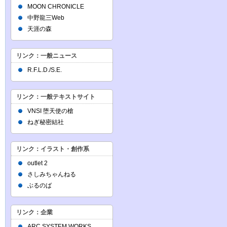
MOON CHRONICLE
中野龍三Web
天涯の森
リンク：一般ニュース
R.F.L.D./S.E.
リンク：一般テキストサイト
VNSI 堕天使の槍
ねぎ秘密結社
リンク：イラスト・創作系
outlet 2
さしみちゃんねる
ぶるのば
リンク：企業
ARC SYSTEM WORKS