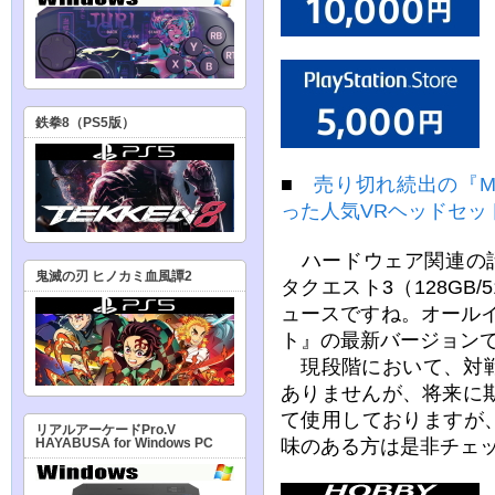
鉄拳8（PS5版）
■
売り切れ続出の『Me
った人気VRヘッドセッ
ハードウェア関連の話
鬼滅の刃 ヒノカミ血風譚2
タクエスト3（128GB
ュースですね。オール
ト』の最新バージョン
現段階において、対戦
ありませんが、将来に期
て使用しておりますが
リアルアーケードPro.V
味のある方は是非チェ
HAYABUSA for Windows PC