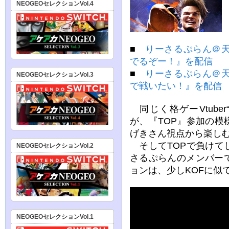
NEOGEOセレクションVol.4
■
りーさるぷらん＠天
でるぞー！』を配信
■
りーさるぷらん＠天
NEOGEOセレクションVol.3
で戦いたい！』を配信
同じく格ゲーVtube
が、『TOP』参加の
げきさん視点から楽し
そしてTOPで負けて
NEOGEOセレクションVol.2
さるぷらんのメンバー
ョンは、少しKOFに似
NEOGEOセレクションVol.1