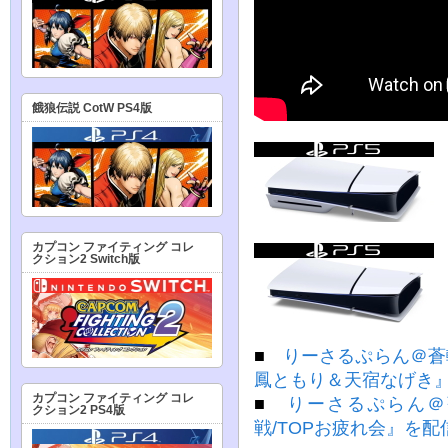
餓狼伝説 CotW PS4版
カプコン ファイティング コレ
クション2 Switch版
■
りーさるぷらん＠蒼輪
鳳ともり＆天宿なげき
カプコン ファイティング コレ
■
りーさるぷらん＠
クション2 PS4版
戦/TOPお疲れ会』を配