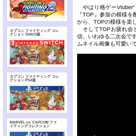
やはり格ゲーVtube
『TOP』参加の模様
から、TOPの模様を楽
そしてTOPお疲れ会
カプコン ファイティング コレ
クション Switch版
信。いわゆる二次会で
ムネイル画像も可愛い
カプコン ファイティング コレ
クション PS4版
MARVEL vs. CAPCOM ファ
イティングコレクション