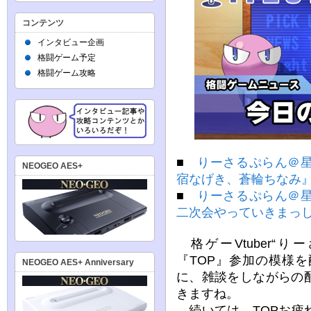
コンテンツ
インタビュー企画
格闘ゲーム予定
格闘ゲーム攻略
■
りーさるぷらん＠星
NEOGEO AES+
宿なげき、蒼輪ちなみ
■
りーさるぷらん＠星
二次会やっていきまっ
格ゲーVtuber“
『TOP』参加の模様
NEOGEO AES+ Anniversary
に、雑談をしながらの
きますね。
続いては、TOPお疲