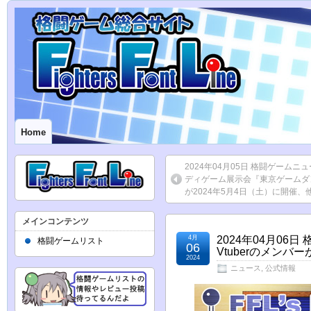
Home
2024年04月05日 格闘ゲームニ
ディゲーム展示会『東京ゲームダ
が2024年5月4日（土）に開催、
メインコンテンツ
4月
2024年04月0
格闘ゲームリスト
06
Vtuberのメン
2024
ニュース
,
公式情報