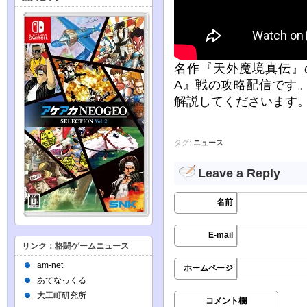
名作『天外魔境真伝』
A』戦の攻略配信です
解説してくださいます
タグ:
ニュース
Leave a Reply
名前
E-mail
リンク：格闘ゲームニュース
am-net
ホームページ
あてなっくる
大工町研究所
コメント欄