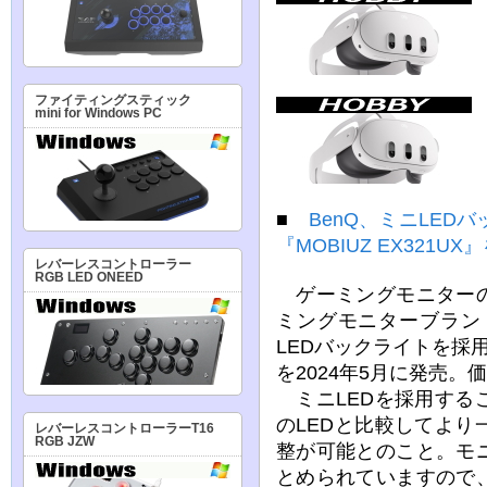
ファイティングスティック
mini for Windows PC
■
BenQ、ミニLE
『MOBIUZ EX321U
レバーレスコントローラー
RGB LED ONEED
ゲーミングモニターの
ミングモニターブランド
LEDバックライトを採用
を2024年5月に発売。
ミニLEDを採用する
のLEDと比較してよ
レバーレスコントローラーT16
RGB JZW
整が可能とのこと。モ
とめられていますので